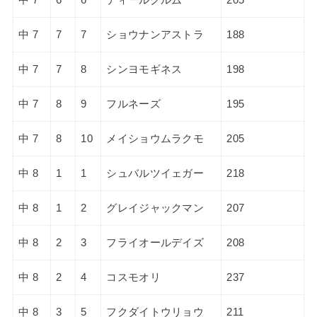
中 7
7
7
ショウナンアストラ
188
中 7
7
8
シンヨモギネス
198
中 7
8
9
フルネーズ
195
中 7
8
10
メイショウムラクモ
205
中 8
1
1
シュバルツイェガー
218
中 8
1
2
グレイジャックマン
207
中 8
2
3
フライオールデイズ
208
中 8
2
4
コスモオリ
237
中 8
3
5
フクダイトウリョウ
211