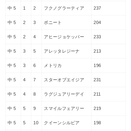
中 5
1
2
フクノグラーティア
237
中 5
2
3
ボニート
204
中 5
2
4
アヒージョケッパー
233
中 5
3
5
アレッタレジーナ
213
中 5
3
6
メトリカ
196
中 5
4
7
スターオブエイジア
231
中 5
4
8
ラグジュアリーデイ
211
中 5
5
9
スマイルフェアリー
219
中 5
5
10
クイーンシルビア
198