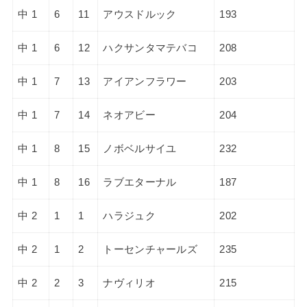
中 1
6
11
アウスドルック
193
中 1
6
12
ハクサンタマテバコ
208
中 1
7
13
アイアンフラワー
203
中 1
7
14
ネオアビー
204
中 1
8
15
ノボベルサイユ
232
中 1
8
16
ラブエターナル
187
中 2
1
1
ハラジュク
202
中 2
1
2
トーセンチャールズ
235
中 2
2
3
ナヴィリオ
215