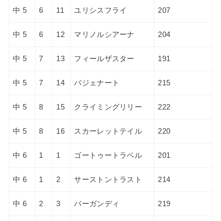
中 5
6
11
ユリシスフライ
207
中 5
6
12
マリノルシアーナ
204
中 5
7
13
フィールザスター
191
中 5
7
14
バジェナート
215
中 5
8
15
クライミングリリー
222
中 5
8
16
スカーレットテイル
220
中 6
1
1
ゴートゥートラベル
201
中 6
1
2
サーストントラスト
214
中 6
2
3
バーガンディ
219