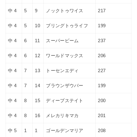
中 4
5
9
ノックトゥワイス
217
中 4
5
10
ブリングトゥライフ
199
中 4
6
11
スーパービーム
237
中 4
6
12
ワールドマックス
206
中 4
7
13
トーセンエディ
227
中 4
7
14
ブラウンザウバー
199
中 4
8
15
ディープステイト
200
中 4
8
16
メレカリキマカ
201
中 5
1
1
ゴールデンマリア
208