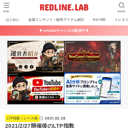
REDLINE.LAB
MENU
SEARCH
はじめに
会員コンテンツ｜販売アイテム紹介
NG+WE
トレヨ
▶youtubeチャンネル配信中◀
2021.02.28
LTP指数｜レース後
2021/2/27開催後のLTP指数