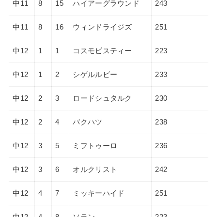
中11
8
15
ハイアーグラウンド
243
中11
8
16
ウィンドライジズ
251
中12
1
1
コスモビスティー
223
中12
1
2
シゲルルビー
233
中12
2
3
ロードシュタルク
230
中12
2
4
バクハツ
238
中12
3
5
ミフトゥーロ
236
中12
3
6
オルクリスト
242
中12
4
7
ミッキーハイド
251
中12
4
8
ソラン
223