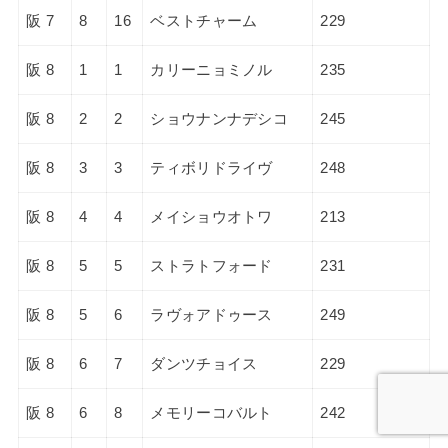
阪 7
8
16
ベストチャーム
229
阪 8
1
1
カリーニョミノル
235
阪 8
2
2
ショウナンナデシコ
245
阪 8
3
3
ティボリドライヴ
248
阪 8
4
4
メイショウオトワ
213
阪 8
5
5
ストラトフォード
231
阪 8
5
6
ラヴォアドゥース
249
阪 8
6
7
ダンツチョイス
229
阪 8
6
8
メモリーコバルト
242