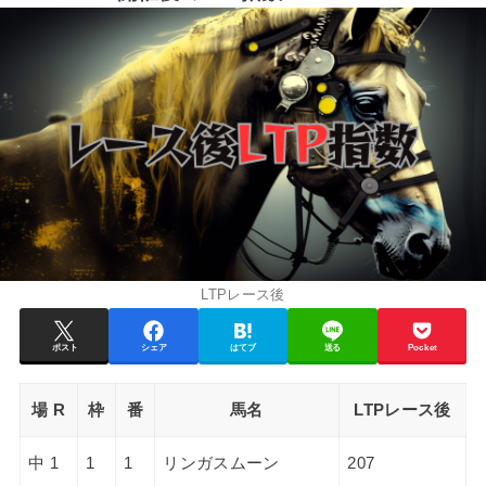
LTPレース後
ポスト
シェア
はてブ
送る
Pocket
場 R
枠
番
馬名
LTPレース後
中 1
1
1
リンガスムーン
207