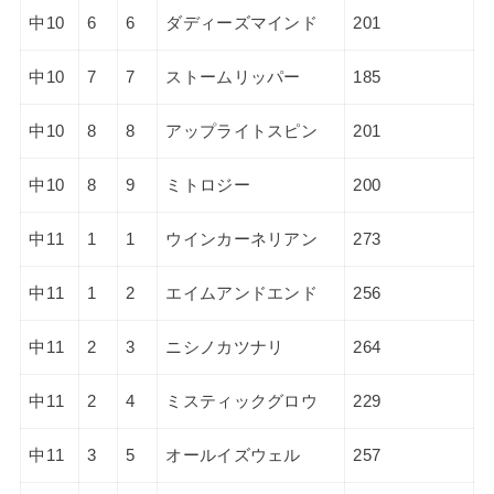
中10
6
6
ダディーズマインド
201
中10
7
7
ストームリッパー
185
中10
8
8
アップライトスピン
201
中10
8
9
ミトロジー
200
中11
1
1
ウインカーネリアン
273
中11
1
2
エイムアンドエンド
256
中11
2
3
ニシノカツナリ
264
中11
2
4
ミスティックグロウ
229
中11
3
5
オールイズウェル
257