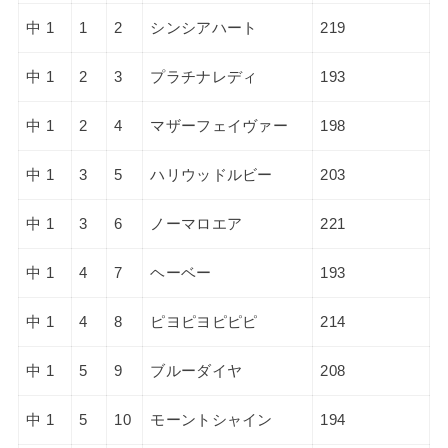
中 1
1
2
シンシアハート
219
中 1
2
3
プラチナレディ
193
中 1
2
4
マザーフェイヴァー
198
中 1
3
5
ハリウッドルビー
203
中 1
3
6
ノーマロエア
221
中 1
4
7
ヘーベー
193
中 1
4
8
ピヨピヨピピピ
214
中 1
5
9
ブルーダイヤ
208
中 1
5
10
モーントシャイン
194