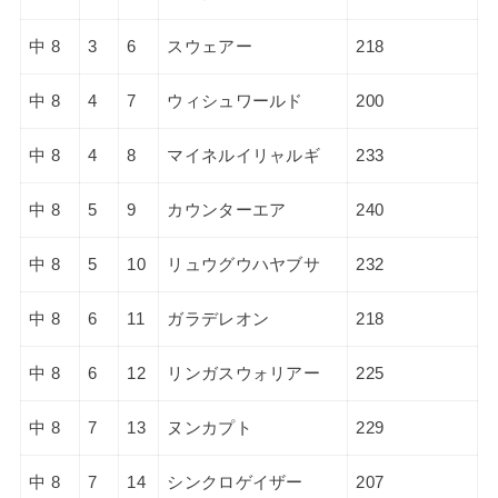
中 8
3
6
スウェアー
218
中 8
4
7
ウィシュワールド
200
中 8
4
8
マイネルイリャルギ
233
中 8
5
9
カウンターエア
240
中 8
5
10
リュウグウハヤブサ
232
中 8
6
11
ガラデレオン
218
中 8
6
12
リンガスウォリアー
225
中 8
7
13
ヌンカプト
229
中 8
7
14
シンクロゲイザー
207