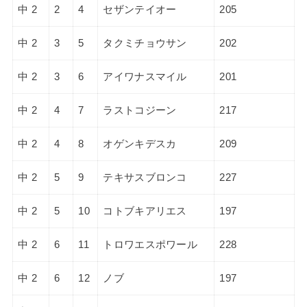
中 2
2
4
セザンテイオー
205
中 2
3
5
タクミチョウサン
202
中 2
3
6
アイワナスマイル
201
中 2
4
7
ラストコジーン
217
中 2
4
8
オゲンキデスカ
209
中 2
5
9
テキサスブロンコ
227
中 2
5
10
コトブキアリエス
197
中 2
6
11
トロワエスポワール
228
中 2
6
12
ノブ
197