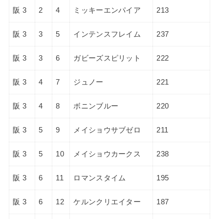
阪 3
2
4
ミッキーエンパイア
213
阪 3
3
5
インテンスフレイム
237
阪 3
3
6
ガビーズスピリット
222
阪 3
4
7
ジュノー
221
阪 3
4
8
ボニンブルー
220
阪 3
5
9
メイショウサブゼロ
211
阪 3
5
10
メイショウカークス
238
阪 3
6
11
ロマンスタイム
195
阪 3
6
12
ケルンクリエイター
187