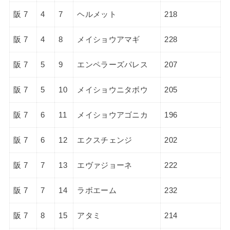
阪 7
4
7
ヘルメット
218
阪 7
4
8
メイショウアマギ
228
阪 7
5
9
エンペラーズパレス
207
阪 7
5
10
メイショウニタボウ
205
阪 7
6
11
メイショウアゴニカ
196
阪 7
6
12
エクスチェンジ
202
阪 7
7
13
エヴァジョーネ
222
阪 7
7
14
ラボエーム
232
阪 7
8
15
アタミ
214