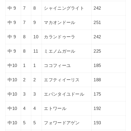
中 9
7
8
シャイニングライト
242
中 9
7
9
マカオンドール
251
中 9
8
10
カランドゥーラ
242
中 9
8
11
ミエノムガール
225
中10
1
1
ココフィーユ
185
中10
2
2
エフティイーリス
188
中10
3
3
エバンタイユドール
175
中10
4
4
エトワール
192
中10
5
5
フォワードアゲン
193