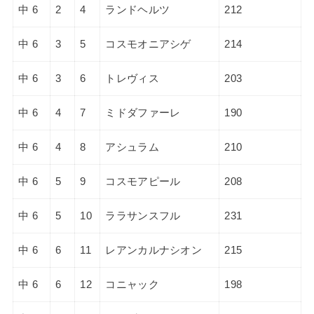
中 6
2
4
ランドヘルツ
212
中 6
3
5
コスモオニアシゲ
214
中 6
3
6
トレヴィス
203
中 6
4
7
ミドダファーレ
190
中 6
4
8
アシュラム
210
中 6
5
9
コスモアピール
208
中 6
5
10
ララサンスフル
231
中 6
6
11
レアンカルナシオン
215
中 6
6
12
コニャック
198