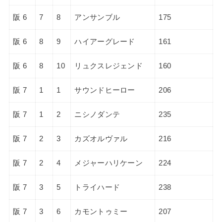
阪 6
7
8
アンサンブル
175
阪 6
8
9
ハイアーグレード
161
阪 6
8
10
リュクスレジェンド
160
阪 7
1
1
サウンドヒーロー
206
阪 7
1
2
ニシノダンテ
235
阪 7
2
3
カズオルヴァル
216
阪 7
2
4
メジャーハリケーン
224
阪 7
3
5
トライハード
238
阪 7
3
6
カモントゥミー
207