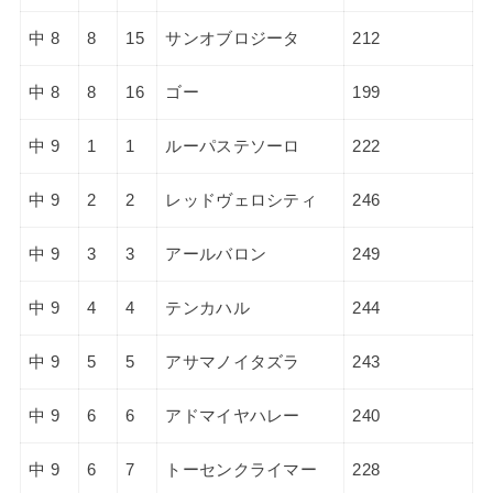
中 8
8
15
サンオブロジータ
212
中 8
8
16
ゴー
199
中 9
1
1
ルーパステソーロ
222
中 9
2
2
レッドヴェロシティ
246
中 9
3
3
アールバロン
249
中 9
4
4
テンカハル
244
中 9
5
5
アサマノイタズラ
243
中 9
6
6
アドマイヤハレー
240
中 9
6
7
トーセンクライマー
228