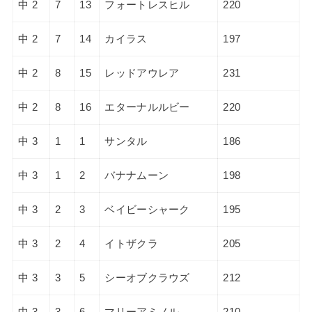
中 2
7
13
フォートレスヒル
220
中 2
7
14
カイラス
197
中 2
8
15
レッドアウレア
231
中 2
8
16
エターナルルビー
220
中 3
1
1
サンタル
186
中 3
1
2
バナナムーン
198
中 3
2
3
ベイビーシャーク
195
中 3
2
4
イトザクラ
205
中 3
3
5
シーオブクラウズ
212
中 3
3
6
マリーアミノル
210