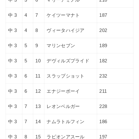
中 3
4
7
ケイツーマナト
187
中 3
4
8
ヴィータハイジア
202
中 3
5
9
マリンセブン
189
中 3
5
10
デヴィルズプライド
182
中 3
6
11
スラップショット
232
中 3
6
12
エナジーボーイ
211
中 3
7
13
レオンベルガー
228
中 3
7
14
ナムラトルフィン
186
中 3
8
15
ラビオンアスール
197