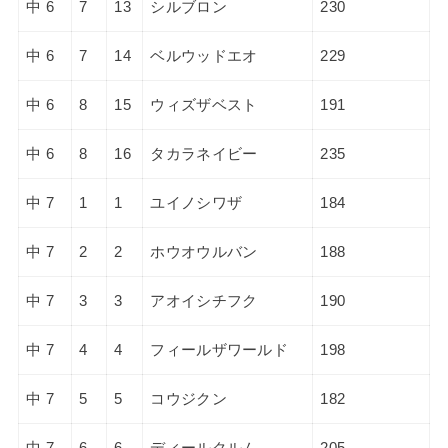
中 6
7
13
シルブロン
230
中 6
7
14
ベルウッドエオ
229
中 6
8
15
ウィズザベスト
191
中 6
8
16
タカラネイビー
235
中 7
1
1
ユイノシワザ
184
中 7
2
2
ホウオウルバン
188
中 7
3
3
アオイシチフク
190
中 7
4
4
フィールザワールド
198
中 7
5
5
コウジクン
182
中 7
6
6
ディールクルム
205