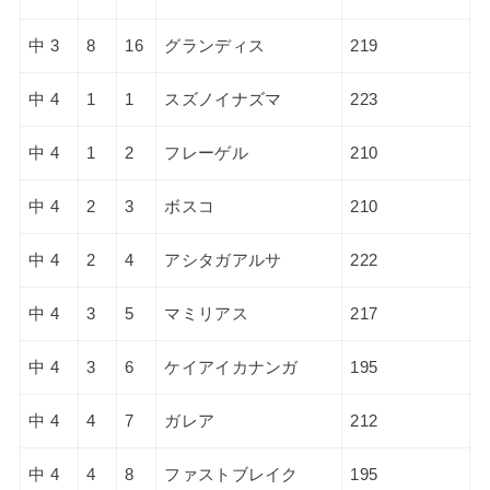
中 3
8
16
グランディス
219
中 4
1
1
スズノイナズマ
223
中 4
1
2
フレーゲル
210
中 4
2
3
ボスコ
210
中 4
2
4
アシタガアルサ
222
中 4
3
5
マミリアス
217
中 4
3
6
ケイアイカナンガ
195
中 4
4
7
ガレア
212
中 4
4
8
ファストブレイク
195