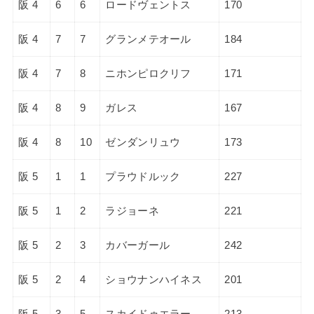
阪 4
6
6
ロードヴェントス
170
阪 4
7
7
グランメテオール
184
阪 4
7
8
ニホンピロクリフ
171
阪 4
8
9
ガレス
167
阪 4
8
10
ゼンダンリュウ
173
阪 5
1
1
プラウドルック
227
阪 5
1
2
ラジョーネ
221
阪 5
2
3
カバーガール
242
阪 5
2
4
ショウナンハイネス
201
阪 5
3
5
スカイドゥエラー
213