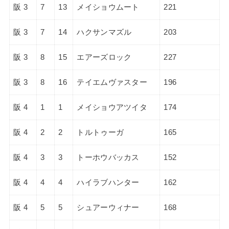
阪 3
7
13
メイショウムート
221
阪 3
7
14
ハクサンマズル
203
阪 3
8
15
エアーズロック
227
阪 3
8
16
テイエムヴァスター
196
阪 4
1
1
メイショウアツイタ
174
阪 4
2
2
トルトゥーガ
165
阪 4
3
3
トーホウバッカス
152
阪 4
4
4
ハイラブハンター
162
阪 4
5
5
シュアーウィナー
168