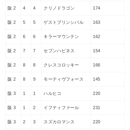
阪 2
4
4
クリノドラゴン
174
阪 2
5
5
ゲストプリンシパル
163
阪 2
6
6
キラーマウンテン
162
阪 2
7
7
セブンハピネス
154
阪 2
8
8
クレスコロッキー
166
阪 2
8
9
モーティヴフォース
145
阪 3
1
1
ハルヒコ
220
阪 3
1
2
イフティファール
231
阪 3
2
3
スズカロマンス
220