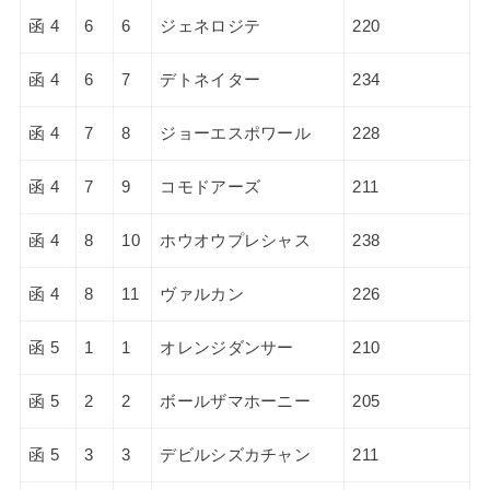
函 4
6
6
ジェネロジテ
220
函 4
6
7
デトネイター
234
函 4
7
8
ジョーエスポワール
228
函 4
7
9
コモドアーズ
211
函 4
8
10
ホウオウプレシャス
238
函 4
8
11
ヴァルカン
226
函 5
1
1
オレンジダンサー
210
函 5
2
2
ボールザマホーニー
205
函 5
3
3
デビルシズカチャン
211