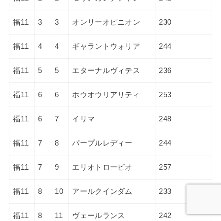
福11
3
3
オンリーオピニオン
230
福11
4
4
ギャラントウォリア
244
福11
5
5
エターナルヴィテス
236
福11
6
6
ホウオウリアリティ
253
福11
6
7
イリマ
248
福11
7
8
パープルレディー
244
福11
7
9
エリオトローピオ
257
福11
8
10
アールクインダム
233
福11
8
11
ヴェールランス
242