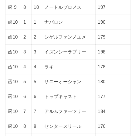
函 9
8
10
ノートルプロメス
197
函10
1
1
ナバロン
190
函10
2
2
シゲルファンノユメ
179
函10
3
3
イズンシーラブリー
198
函10
4
4
ラキ
178
函10
5
5
サニーオーシャン
180
函10
6
6
トップキャスト
177
函10
7
7
アルムファーツリー
184
函10
8
8
センタースリール
176