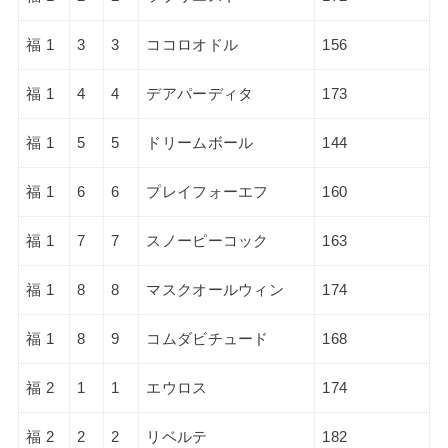
福 1
3
3
ココロオドル
156
福 1
4
4
デアパーディタ
173
福 1
5
5
ドリームボール
144
福 1
6
6
プレイフォーエフ
160
福 1
7
7
スノーピーコック
163
福 1
8
8
マスクオールウィン
174
福 1
8
9
コムダビチュード
168
福 2
1
1
エウロス
174
福 2
2
2
リベルテ
182