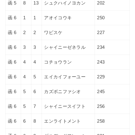
函 5
8
13
シュクハイノヨカン
202
函 6
1
1
アオイコウキ
250
函 6
2
2
ワビスケ
227
函 6
3
3
シャイニーゼネラル
234
函 6
4
4
コチョウラン
243
函 6
4
5
エイカイフォーユー
229
函 6
5
6
カズボニファシオ
245
函 6
5
7
シャイニースイフト
256
函 6
6
8
エンライトメント
258