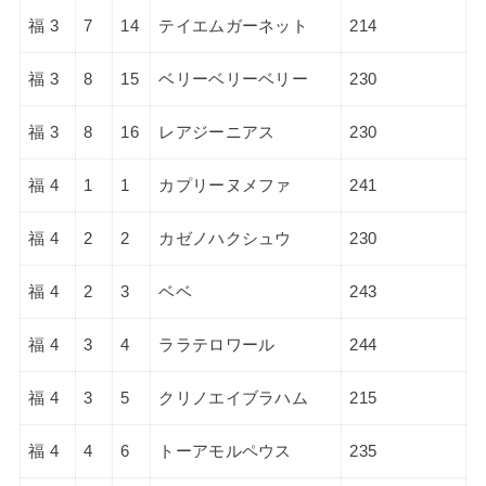
福 3
7
14
テイエムガーネット
214
福 3
8
15
ベリーベリーベリー
230
福 3
8
16
レアジーニアス
230
福 4
1
1
カプリーヌメファ
241
福 4
2
2
カゼノハクシュウ
230
福 4
2
3
ベベ
243
福 4
3
4
ララテロワール
244
福 4
3
5
クリノエイブラハム
215
福 4
4
6
トーアモルペウス
235