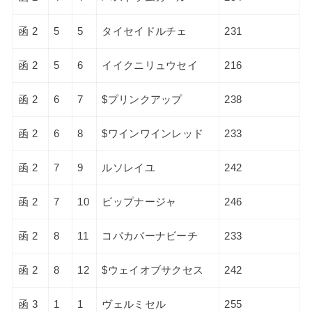
函 2
5
5
タイセイドルチェ
231
函 2
5
6
イイクニリュウセイ
216
函 2
6
7
$プリンクアップ
238
函 2
6
8
$ワインワインレッド
233
函 2
7
9
ルソレイユ
242
函 2
7
10
ビップナージャ
246
函 2
8
11
コパカバーナビーチ
233
函 2
8
12
$ウェイオブサクセス
242
函 3
1
1
ヴェルミセル
255