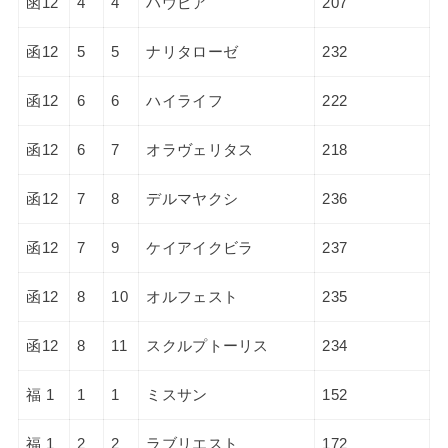
函12
4
4
ハウピア
207
函12
5
5
ナリタローゼ
232
函12
6
6
ハイライフ
222
函12
6
7
オラヴェリタス
218
函12
7
8
デルマヤクシ
236
函12
7
9
ケイアイクビラ
237
函12
8
10
オルフェスト
235
函12
8
11
スクルプトーリス
234
福 1
1
1
ミスサン
152
福 1
2
2
ラブリエスト
172