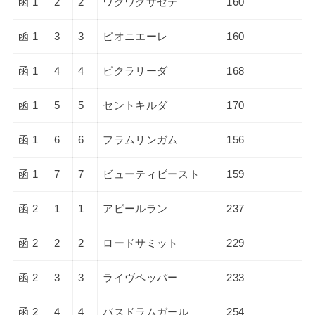
函 1
2
2
ワクワクサセテ
160
函 1
3
3
ピオニエーレ
160
函 1
4
4
ピクラリーダ
168
函 1
5
5
セントキルダ
170
函 1
6
6
フラムリンガム
156
函 1
7
7
ビューティビースト
159
函 2
1
1
アピールラン
237
函 2
2
2
ロードサミット
229
函 2
3
3
ライヴペッパー
233
函 2
4
4
バスドラムガール
254