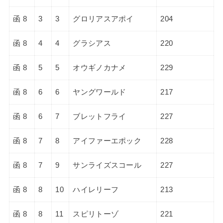
函 8
3
3
グロリアスアポイ
204
函 8
4
4
グラシアス
220
函 8
5
5
オウギノカナメ
229
函 8
6
6
ヤングワールド
217
函 8
6
7
ブレットフライ
227
函 8
7
8
アイファーエポック
228
函 8
7
9
サンライズスコール
227
函 8
8
10
ハイレリーフ
213
函 8
8
11
スピリトーゾ
221