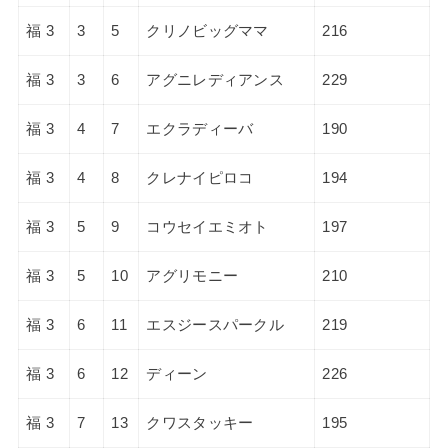
福 3
3
5
クリノビッグママ
216
福 3
3
6
アグニレディアンス
229
福 3
4
7
エクラディーバ
190
福 3
4
8
クレナイピロコ
194
福 3
5
9
コウセイエミオト
197
福 3
5
10
アグリモニー
210
福 3
6
11
エスジースパークル
219
福 3
6
12
ディーン
226
福 3
7
13
クワスタッキー
195