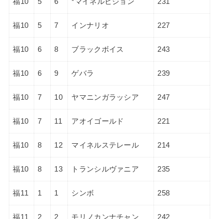
福10
5
6
*マイネルビジョン
231
福10
5
7
インナリオ
227
福10
6
8
ブラックボイス
243
福10
6
9
ゲバラ
239
福10
7
10
ヤマニンガラッシア
247
福10
7
11
アオイゴールド
221
福10
8
12
マイネルステレール
214
福10
8
13
トランシルヴァニア
235
福11
1
1
シンボ
258
福11
2
2
モリノカンナチャン
242