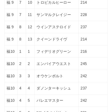
福 9
7
10
トロピカルヒーロー
214
福 9
7
11
サンマルクレイジー
228
福 9
8
12
ウインアステロイド
237
福 9
8
13
クイーンドライヴ
214
福10
1
1
フィデリオグリーン
216
福10
2
2
エンパイアウエスト
245
福10
3
3
オウケンボルト
242
福10
4
4
ダノンターキッシュ
237
福10
4
5
バレエマスター
242