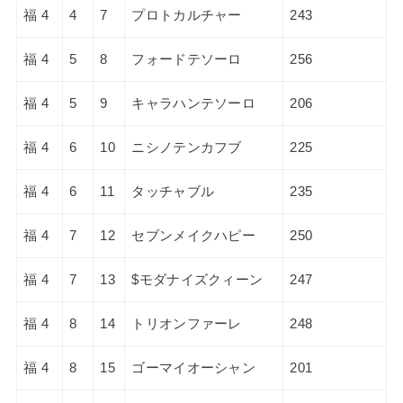
福 4
4
7
プロトカルチャー
243
福 4
5
8
フォードテソーロ
256
福 4
5
9
キャラハンテソーロ
206
福 4
6
10
ニシノテンカフブ
225
福 4
6
11
タッチャブル
235
福 4
7
12
セブンメイクハピー
250
福 4
7
13
$モダナイズクィーン
247
福 4
8
14
トリオンファーレ
248
福 4
8
15
ゴーマイオーシャン
201