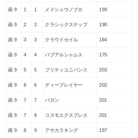
函 9
1
1
メイショウノブカ
199
函 9
2
2
クラシックステップ
190
函 9
3
3
クラウドセイル
184
函 9
4
4
バブアルシャムス
175
函 9
5
5
プリティユニバンス
203
函 9
6
6
ディープレイヤー
202
函 9
7
7
バガン
201
函 9
7
8
コスモエクスプレス
201
函 9
8
9
アサカラキング
197