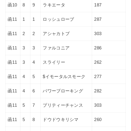
函10
8
9
ラキエータ
187
函11
1
1
ロッシュローブ
287
函11
2
2
アシャカトブ
303
函11
3
3
ファルコニア
286
函11
3
4
スライリー
262
函11
4
5
$イモータルスモーク
277
函11
4
6
パワーブローキング
282
函11
5
7
プリティーチャンス
303
函11
5
8
ドウドウキリシマ
260