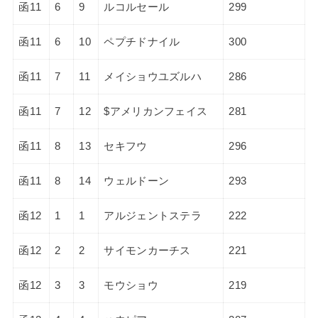
函11
6
9
ルコルセール
299
函11
6
10
ペプチドナイル
300
函11
7
11
メイショウユズルハ
286
函11
7
12
$アメリカンフェイス
281
函11
8
13
セキフウ
296
函11
8
14
ウェルドーン
293
函12
1
1
アルジェントステラ
222
函12
2
2
サイモンカーチス
221
函12
3
3
モウショウ
219