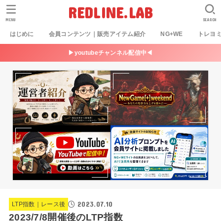
REDLINE.LAB
MENU
SEARCH
はじめに
会員コンテンツ｜販売アイテム紹介
NG+WE
トレヨ
▶youtubeチャンネル配信中◀
2023.07.10
LTP指数｜レース後
2023/7/8開催後のLTP指数