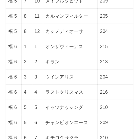
福 5
7
10
メイプルタピット
209
福 5
8
11
カルマンフィルター
205
福 5
8
12
カシノディオーサ
204
福 6
1
1
オンザヴィーナス
215
福 6
2
2
キラン
213
福 6
3
3
ウインアリス
204
福 6
4
4
ラストクリスマス
216
福 6
5
5
イッツナッシング
210
福 6
5
6
チャンピオンエース
209
福 6
6
7
キチロクサクラ
210