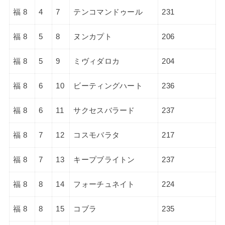
福 8
4
7
テンコマンドゥール
231
福 8
5
8
ヌンカプト
206
福 8
5
9
ミヴィダロカ
204
福 8
6
10
ビーティングハート
236
福 8
6
11
サクセスバラード
237
福 8
7
12
コスモバラタ
217
福 8
7
13
キープブライトン
237
福 8
8
14
フォーチュネイト
224
福 8
8
15
コブラ
235