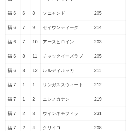
福 6
6
8
ソニャンド
205
福 6
7
9
セイウンティーダ
214
福 6
7
10
アースヒロイン
203
福 6
8
11
チャックイーズラブ
205
福 6
8
12
ルルディルッカ
211
福 7
1
1
リンガススウィート
212
福 7
1
2
ニシノカナン
219
福 7
2
3
ウインネモフィラ
231
福 7
2
4
クリイロ
208