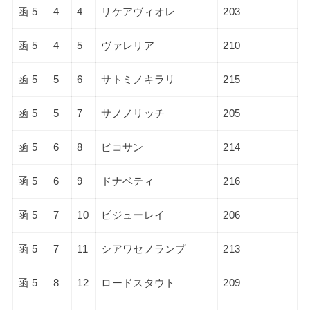
函 5
4
4
リケアヴィオレ
203
函 5
4
5
ヴァレリア
210
函 5
5
6
サトミノキラリ
215
函 5
5
7
サノノリッチ
205
函 5
6
8
ピコサン
214
函 5
6
9
ドナベティ
216
函 5
7
10
ビジューレイ
206
函 5
7
11
シアワセノランプ
213
函 5
8
12
ロードスタウト
209