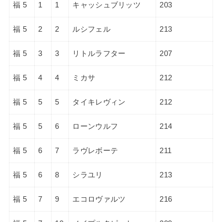
福 5
1
1
キャッシュブリッツ
203
福 5
2
2
ルシフェル
213
福 5
3
3
リトルラフター
207
福 5
4
4
ミカサ
212
福 5
5
5
タイキレヴィン
212
福 5
5
6
ローンウルフ
214
福 5
6
7
ラヴレボーテ
211
福 5
6
8
シラユリ
213
福 5
7
9
エコロヴァルツ
216