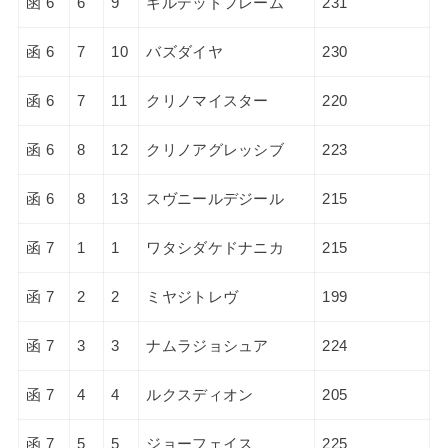
函 6
6
9
ギルデッドフレーム
231
函 6
7
10
バズダイヤ
230
函 6
7
11
クリノマイスター
220
函 6
8
12
クリノアグレッシブ
223
函 6
8
13
スヴニールデジール
215
函 7
1
1
ワタシダケドナニカ
215
函 7
2
2
ミヤジトレヴ
199
函 7
3
3
ナムラジョシュア
224
函 7
4
4
ルクスディオン
205
函 7
5
5
ジョーフェイス
225