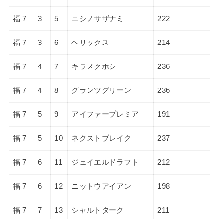
福 7
3
5
ニシノサザナミ
222
福 7
3
6
ヘリックス
214
福 7
4
7
キラメクホシ
236
福 7
4
8
グランツグリーン
236
福 7
5
9
アイファープレミア
191
福 7
5
10
ネクストブレイク
237
福 7
6
11
ジェイエルドラフト
212
福 7
6
12
ニットウアイアン
198
福 7
7
13
シャルトターク
211