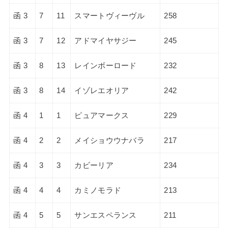
函 3
7
11
スマートヴィーヴル
258
函 3
7
12
アドマイヤサジー
245
函 3
8
13
レインボーロード
232
函 3
8
14
イゾレエオリア
242
函 4
1
1
ピュアマークス
229
函 4
2
2
メイショウウナバラ
217
函 4
3
3
カビーリア
234
函 4
4
4
カミノモラド
213
函 4
5
5
サンエスペランス
211