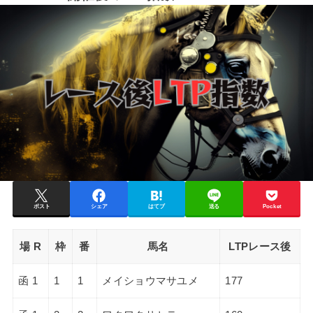
ポスト
シェア
はてブ
送る
Pocket
場 R
枠
番
馬名
LTPレース後
函 1
1
1
メイショウマサユメ
177