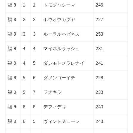
福 9
1
1
トモジャシーマ
246
福 9
2
2
ホウオウカグヤ
227
福 9
3
3
ルーラルハピネス
253
福 9
4
4
マイネルラッシュ
231
福 9
4
5
ダレモトメラレナイ
241
福 9
5
6
ダノンゴーイチ
228
福 9
5
7
ラナキラ
233
福 9
6
8
デフィデリ
240
福 9
6
9
ヴィントミューレ
243