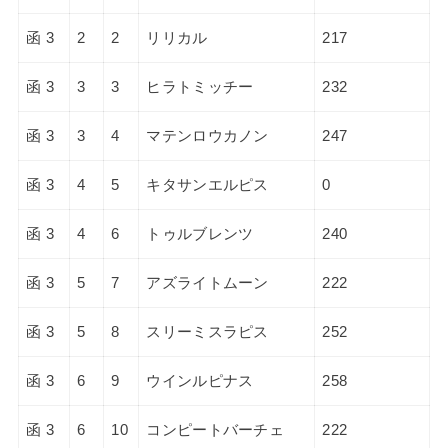
函 3
2
2
リリカル
217
函 3
3
3
ヒラトミッチー
232
函 3
3
4
マテンロウカノン
247
函 3
4
5
キタサンエルピス
0
函 3
4
6
トゥルブレンツ
240
函 3
5
7
アズライトムーン
222
函 3
5
8
スリーミスラピス
252
函 3
6
9
ウインルピナス
258
函 3
6
10
コンピートバーチェ
222