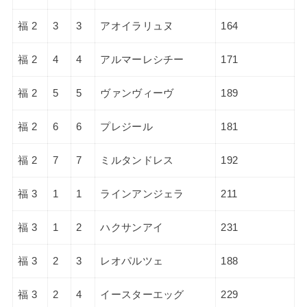
福 2
3
3
アオイラリュヌ
164
福 2
4
4
アルマーレシチー
171
福 2
5
5
ヴァンヴィーヴ
189
福 2
6
6
プレジール
181
福 2
7
7
ミルタンドレス
192
福 3
1
1
ラインアンジェラ
211
福 3
1
2
ハクサンアイ
231
福 3
2
3
レオパルツェ
188
福 3
2
4
イースターエッグ
229