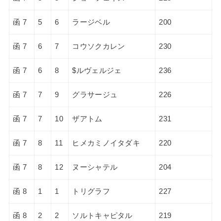
函 7
5
6
ラージベル
200
函 7
6
7
コウソクカレン
230
函 7
6
8
$ルヴェルジェ
236
函 7
7
9
グラサージュ
226
函 7
7
10
ザアトム
231
函 7
8
11
ヒメカミノイタダキ
220
函 7
8
12
ヌーシャテル
204
函 8
1
1
トリグラフ
227
函 8
2
2
ソルトキャピタル
219