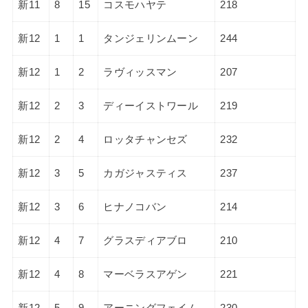
新11
8
15
コスモハヤテ
218
新12
1
1
タンジェリンムーン
244
新12
1
2
ラヴィッスマン
207
新12
2
3
ディーイストワール
219
新12
2
4
ロッタチャンセズ
232
新12
3
5
カガジャスティス
237
新12
3
6
ヒナノコバン
214
新12
4
7
グラスディアブロ
210
新12
4
8
マーベラスアゲン
221
新12
5
9
アーニングフェイム
230