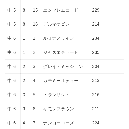
中 5
8
15
エンブレムコード
229
中 5
8
16
デルマケゴン
214
中 6
1
1
ルミナスライン
234
中 6
1
2
ジャズエチュード
235
中 6
2
3
グレイトミッション
204
中 6
2
4
カモミールティー
213
中 6
3
5
トランザクト
216
中 6
3
6
キモンブラウン
211
中 6
4
7
ナンヨーローズ
224