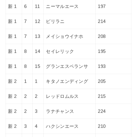
新 1
6
11
ニーマルエース
197
新 1
7
12
ピリラニ
214
新 1
7
13
メイショウイナホ
208
新 1
8
14
セイレリック
195
新 1
8
15
グランエスペランサ
193
新 2
1
1
キタノエンディング
205
新 2
2
2
レッドロムルス
215
新 2
2
3
ラナチャンス
224
新 2
3
4
ハクシンエース
210