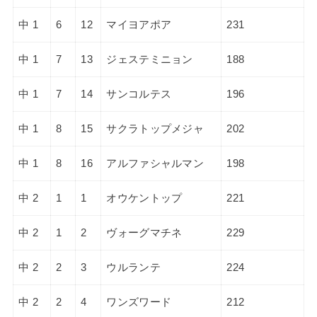
中 1
6
12
マイヨアポア
231
中 1
7
13
ジェステミニョン
188
中 1
7
14
サンコルテス
196
中 1
8
15
サクラトップメジャ
202
中 1
8
16
アルファシャルマン
198
中 2
1
1
オウケントップ
221
中 2
1
2
ヴォーグマチネ
229
中 2
2
3
ウルランテ
224
中 2
2
4
ワンズワード
212