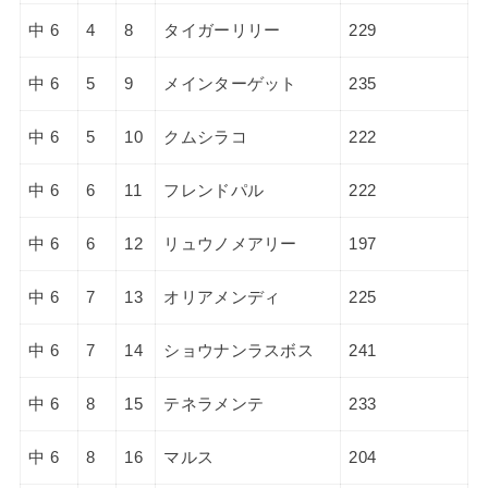
中 6
4
8
タイガーリリー
229
中 6
5
9
メインターゲット
235
中 6
5
10
クムシラコ
222
中 6
6
11
フレンドパル
222
中 6
6
12
リュウノメアリー
197
中 6
7
13
オリアメンディ
225
中 6
7
14
ショウナンラスボス
241
中 6
8
15
テネラメンテ
233
中 6
8
16
マルス
204