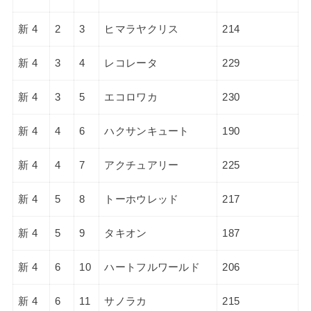
新 4
2
3
ヒマラヤクリス
214
新 4
3
4
レコレータ
229
新 4
3
5
エコロワカ
230
新 4
4
6
ハクサンキュート
190
新 4
4
7
アクチュアリー
225
新 4
5
8
トーホウレッド
217
新 4
5
9
タキオン
187
新 4
6
10
ハートフルワールド
206
新 4
6
11
サノラカ
215