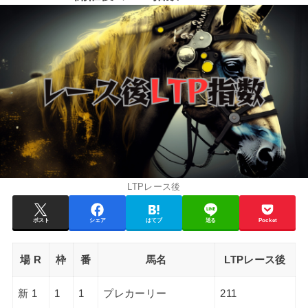
LTPレース後
ポスト
シェア
はてブ
送る
Pocket
場 R
枠
番
馬名
LTPレース後
新 1
1
1
プレカーリー
211