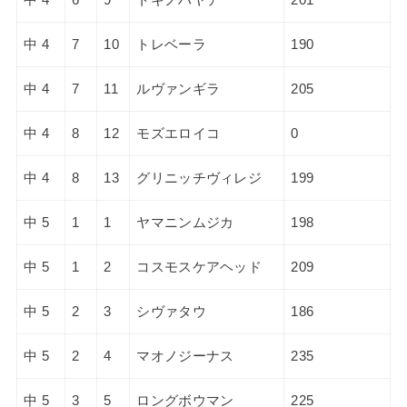
中 4
7
10
トレベーラ
190
中 4
7
11
ルヴァンギラ
205
中 4
8
12
モズエロイコ
0
中 4
8
13
グリニッチヴィレジ
199
中 5
1
1
ヤマニンムジカ
198
中 5
1
2
コスモスケアヘッド
209
中 5
2
3
シヴァタウ
186
中 5
2
4
マオノジーナス
235
中 5
3
5
ロングボウマン
225