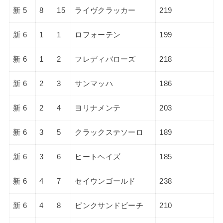
新 5
8
15
ライヴクラッカー
219
新 6
1
1
ロフォーテン
199
新 6
1
2
フレディバローズ
218
新 6
2
3
サンマッハ
186
新 6
2
4
ヨリナメンテ
203
新 6
3
5
クラックステソーロ
189
新 6
3
6
ヒートヘイズ
185
新 6
4
7
セイウンゴールド
238
新 6
4
8
ピンクサンドビーチ
210