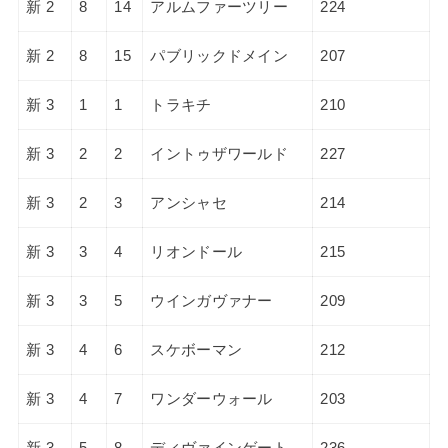
新 2
8
14
アルムファーツリー
224
新 2
8
15
パブリックドメイン
207
新 3
1
1
トラキチ
210
新 3
2
2
イントゥザワールド
227
新 3
2
3
アンシャセ
214
新 3
3
4
リオンドール
215
新 3
3
5
ウインガヴァナー
209
新 3
4
6
スケボーマン
212
新 3
4
7
ワンダーウォール
203
新 3
5
8
ディヴァインゲート
236