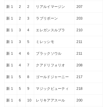
新 1
2
2
リアルイマージン
207
新 1
2
3
ラブリボーン
203
新 1
3
4
エレガンスルブラ
210
新 1
3
5
ミレッシモ
211
新 1
4
6
ブラックソウル
211
新 1
4
7
クアドリフォリオ
208
新 1
5
8
ゴールドジャーニー
217
新 1
5
9
マジックビューティ
218
新 1
6
10
レリキアアスール
200