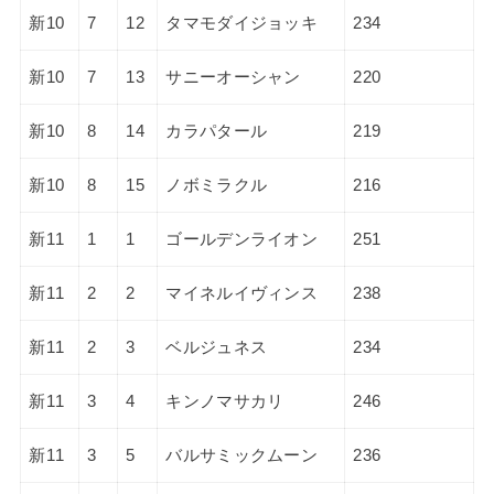
新10
7
12
タマモダイジョッキ
234
新10
7
13
サニーオーシャン
220
新10
8
14
カラパタール
219
新10
8
15
ノボミラクル
216
新11
1
1
ゴールデンライオン
251
新11
2
2
マイネルイヴィンス
238
新11
2
3
ベルジュネス
234
新11
3
4
キンノマサカリ
246
新11
3
5
バルサミックムーン
236