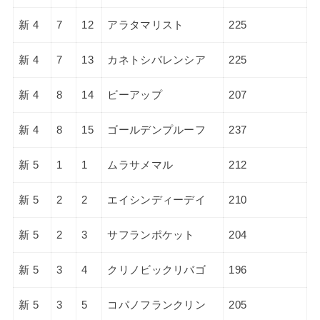
新 4
7
12
アラタマリスト
225
新 4
7
13
カネトシバレンシア
225
新 4
8
14
ビーアップ
207
新 4
8
15
ゴールデンプルーフ
237
新 5
1
1
ムラサメマル
212
新 5
2
2
エイシンディーデイ
210
新 5
2
3
サフランポケット
204
新 5
3
4
クリノビックリバゴ
196
新 5
3
5
コパノフランクリン
205