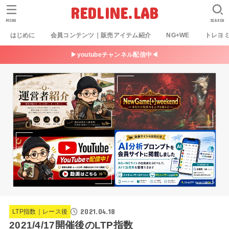
REDLINE.LAB
MENU
SEARCH
はじめに
会員コンテンツ｜販売アイテム紹介
NG+WE
トレヨ
▶youtubeチャンネル配信中◀
2021.04.18
LTP指数｜レース後
2021/4/17開催後のLTP指数