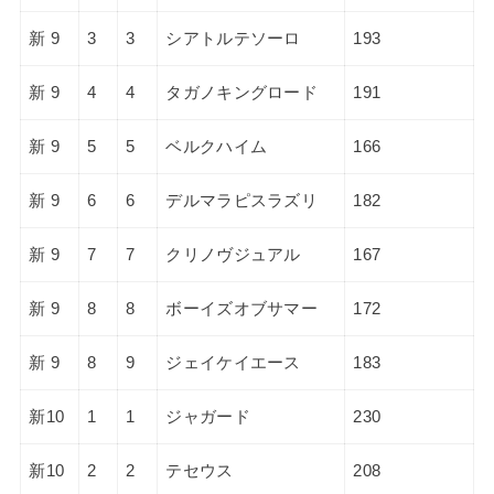
新 9
3
3
シアトルテソーロ
193
新 9
4
4
タガノキングロード
191
新 9
5
5
ベルクハイム
166
新 9
6
6
デルマラピスラズリ
182
新 9
7
7
クリノヴジュアル
167
新 9
8
8
ボーイズオブサマー
172
新 9
8
9
ジェイケイエース
183
新10
1
1
ジャガード
230
新10
2
2
テセウス
208