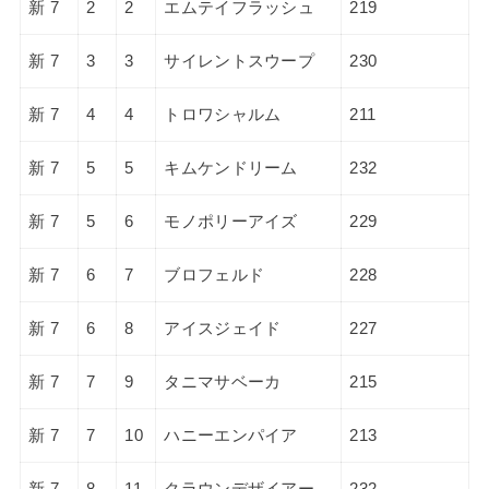
新 7
2
2
エムテイフラッシュ
219
新 7
3
3
サイレントスウープ
230
新 7
4
4
トロワシャルム
211
新 7
5
5
キムケンドリーム
232
新 7
5
6
モノポリーアイズ
229
新 7
6
7
ブロフェルド
228
新 7
6
8
アイスジェイド
227
新 7
7
9
タニマサベーカ
215
新 7
7
10
ハニーエンパイア
213
新 7
8
11
クラウンデザイアー
232