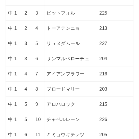
中 1
2
3
ピットフォル
225
中 1
2
4
トーアテンニョ
213
中 1
3
5
リュヌダムール
227
中 1
3
6
サンマルベローチェ
204
中 1
4
7
アイアンフラワー
216
中 1
4
8
ブロードマリー
203
中 1
5
9
アロハロック
215
中 1
5
10
チャペルレーン
226
中 1
6
11
キミョウキテレツ
205