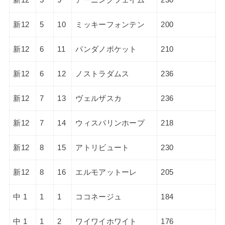
新12
5
10
ミッキーフォンテン
200
新12
6
11
パンダノポケット
210
新12
6
12
ノストラダムス
236
新12
7
13
ヴェルザスカ
236
新12
7
14
ウィスパリンホープ
218
新12
8
15
アトリビュート
230
新12
8
16
エルモアットーレ
205
中 1
1
1
ココネージュ
184
中 1
1
2
ワイワイホワイト
176