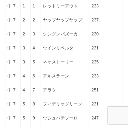
中 7
1
1
レットミーアウト
233
中 7
2
2
ヤップヤップヤップ
237
中 7
2
3
シングンバズーカ
230
中 7
3
4
ウインリベルタ
231
中 7
3
5
ネオストーリー
235
中 7
4
6
アルスラーン
233
中 7
4
7
アラタ
251
中 7
5
8
フィデリオグリーン
231
中 7
5
9
ウシュバテソーロ
247