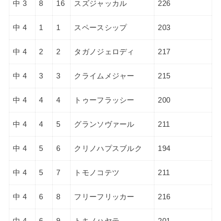
中 3
8
16
スズジャッカル
226
中 4
1
1
スペースシップ
203
中 4
2
2
タガノジェロディ
217
中 4
3
3
クライムメジャー
215
中 4
4
4
トゥーフラッシー
200
中 4
4
5
グランソヴァール
211
中 4
5
6
クリノハプスブルク
194
中 4
5
7
トモノコテツ
211
中 4
6
8
フリーフリッカー
216
中 4
6
9
トキノハヤテ
201