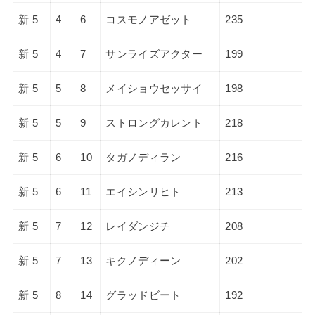
新 5
4
6
コスモノアゼット
235
新 5
4
7
サンライズアクター
199
新 5
5
8
メイショウセッサイ
198
新 5
5
9
ストロングカレント
218
新 5
6
10
タガノディラン
216
新 5
6
11
エイシンリヒト
213
新 5
7
12
レイダンジチ
208
新 5
7
13
キクノディーン
202
新 5
8
14
グラッドビート
192