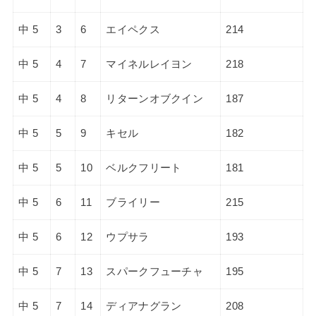
中 5
3
6
エイペクス
214
中 5
4
7
マイネルレイヨン
218
中 5
4
8
リターンオブクイン
187
中 5
5
9
キセル
182
中 5
5
10
ベルクフリート
181
中 5
6
11
ブライリー
215
中 5
6
12
ウプサラ
193
中 5
7
13
スパークフューチャ
195
中 5
7
14
ディアナグラン
208