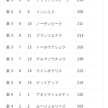
新 3
5
9
インシニス
205
新 3
6
10
ノーザンピーク
211
新 3
6
11
グランツエクラ
214
新 3
7
12
トーホウアシュラ
203
新 3
7
13
デルマゾウチョウ
199
新 3
8
14
ラインポラリス
223
新 3
8
15
ゲットアップ
219
新 4
1
1
アオイマジェスティ
182
新 4
2
2
ルージュセリーズ
203