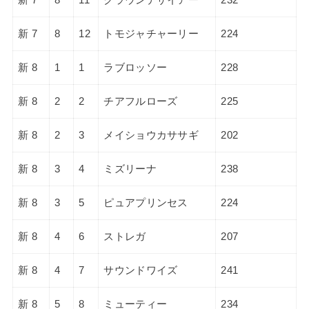
新 7
8
12
トモジャチャーリー
224
新 8
1
1
ラブロッソー
228
新 8
2
2
チアフルローズ
225
新 8
2
3
メイショウカササギ
202
新 8
3
4
ミズリーナ
238
新 8
3
5
ピュアプリンセス
224
新 8
4
6
ストレガ
207
新 8
4
7
サウンドワイズ
241
新 8
5
8
ミューティー
234