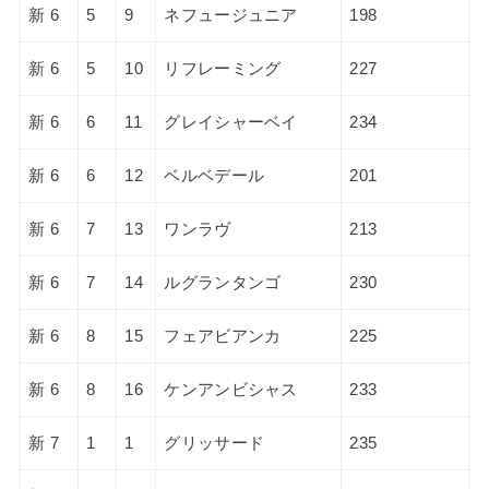
新 6
5
9
ネフュージュニア
198
新 6
5
10
リフレーミング
227
新 6
6
11
グレイシャーベイ
234
新 6
6
12
ベルベデール
201
新 6
7
13
ワンラヴ
213
新 6
7
14
ルグランタンゴ
230
新 6
8
15
フェアビアンカ
225
新 6
8
16
ケンアンビシャス
233
新 7
1
1
グリッサード
235