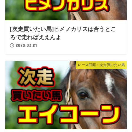
[次走買いたい馬]ヒメノカリスは合うとこ
ろで走ればええんよ
2022.03.21
レース回顧：次走買いたい馬