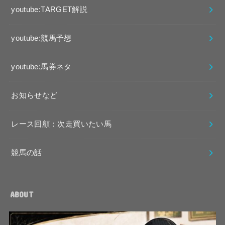
youtube:TARGET解説
youtube:競馬予想
youtube:馬券ネタ
お知らせなど
レース回顧：次走買いたい馬
競馬の話
ABOUT