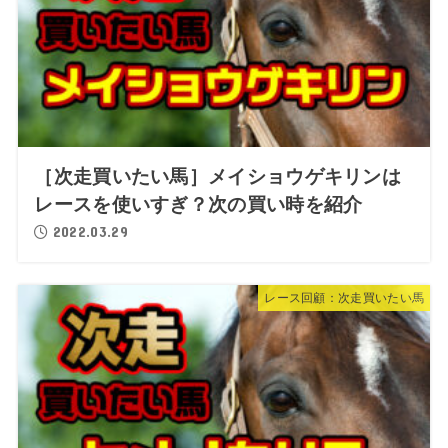
［次走買いたい馬］メイショウゲキリンは
レースを使いすぎ？次の買い時を紹介
2022.03.29
レース回顧：次走買いたい馬