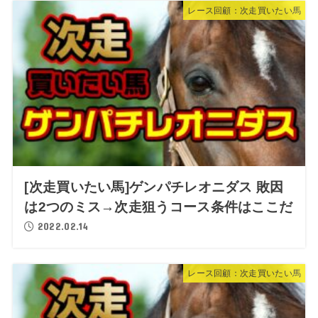
レース回顧：次走買いたい馬
[次走買いたい馬]ゲンパチレオニダス 敗因
は2つのミス→次走狙うコース条件はここだ
2022.02.14
レース回顧：次走買いたい馬