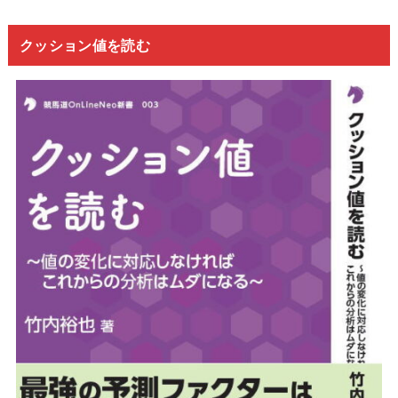
クッション値を読む