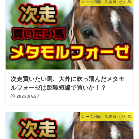
レース回顧：次走買いたい馬
次走買いたい馬、大外に吹っ飛んだメタモ
ルフォーゼは距離短縮で買いか！？
2022.04.27
レース回顧：次走買いたい馬