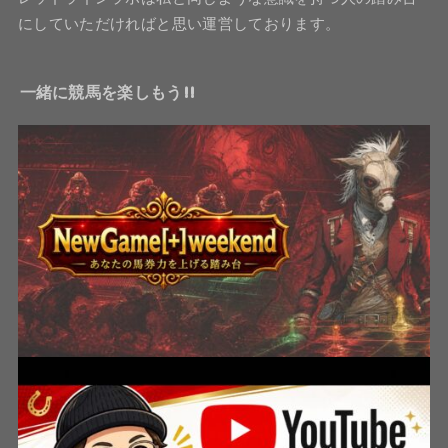
にしていただければと思い運営しております。
一緒に競馬を楽しもう!!