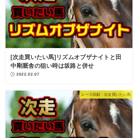
[次走買いたい馬]リズムオブザナイトと田
中剛厩舎の狙い時は坂路と併せ
2022.02.07
レース回顧：次走買いたい馬