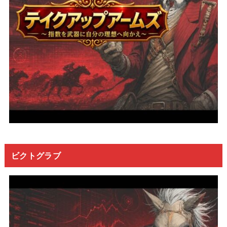
ビクトグラブ