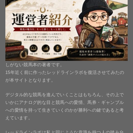
しがない競馬本の著者です。
15年近く前に作ったレッドラインラボを復活させてみたの
が本サイトとなります。
デジタル的な競馬を進んでいくことはもちろん、その上で
いかにアナログ的な目と競馬への愛情、馬券・ギャンブル
への愛情を持って生きていくのかが勝利への鍵であると考
えています。
レッドラインラボは私と同じような意識を持つ人の踏み台