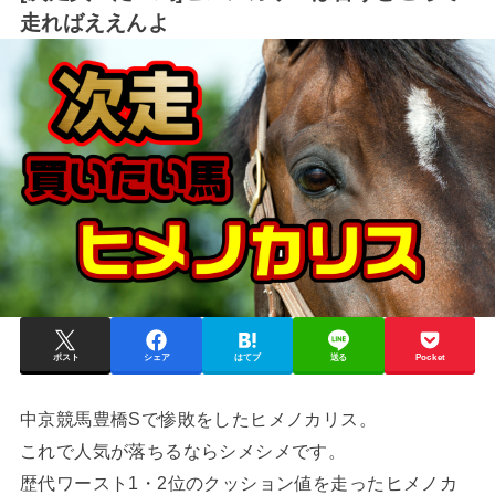
走ればええんよ
ポスト
シェア
はてブ
送る
Pocket
中京競馬豊橋Sで惨敗をしたヒメノカリス。
これで人気が落ちるならシメシメです。
歴代ワースト1・2位のクッション値を走ったヒメノカ