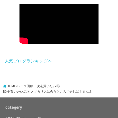
人気ブログランキングへ
HOME
レース回顧：次走買いたい馬
[次走買いたい馬]ヒメノカリスは合うところで走ればええんよ
category