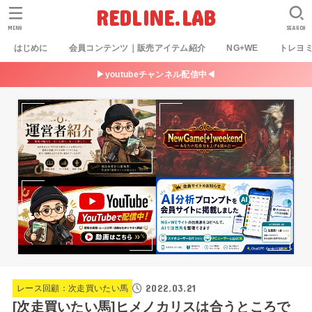
REDLINE.LAB
MENU
SEARCH
はじめに
会員コンテンツ｜販売アイテム紹介
NG+WE
トレヨ
▶youtubeチャンネル配信中◀
2022.03.21
レース回顧：次走買いたい馬
[次走買いたい馬]ヒメノカリスは合うところで