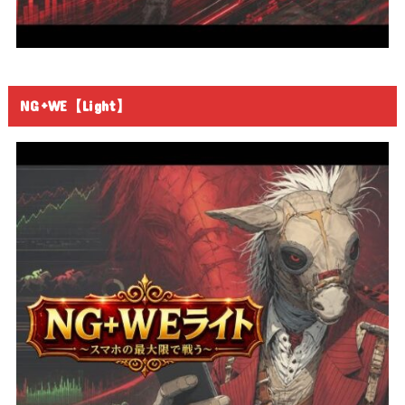
NG+WE【Light】