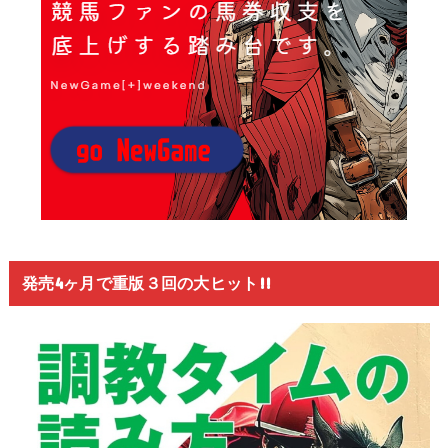
発売4ヶ月で重版３回の大ヒット!!