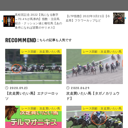
高松宮記念 2022【気になる数字
【LTP指数】2022年3月21日【今
→70.4％が馬券内】指数・注目馬
走用】フラワーカップなど
紹介・クッション値と種牡馬【あの
条件になれば逆襲のサリオス】
RECOMMEND
レース回顧：次走買いたい馬
レース回顧：次走買いたい馬
2020.09.23
2020.06.29
【次走買いたい馬】エナジーロッ
次走買いたい馬【タガノカリュウ
ソ
ド】
レース回顧：次走買いたい馬
レース回顧：次走買いたい馬