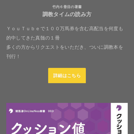
竹内６冊目の著書
調教タイムの読み方
ＹｏｕＴｕｂｅで１００万馬券を含む高配当を何度も
的中してきた真髄の１冊
多くの方からリクエストをいただき、ついに調教本を
刊行！
詳細はこちら