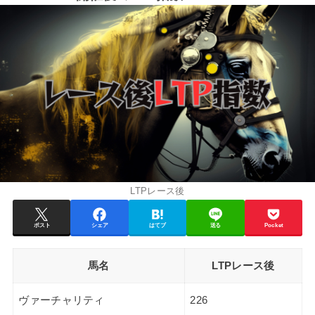
LTPレース後
ポスト
シェア
はてブ
送る
Pocket
馬名
LTPレース後
ヴァーチャリティ
226