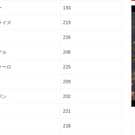
ー
193
ライズ
219
226
グル
208
ソーロ
225
209
ボン
202
221
228