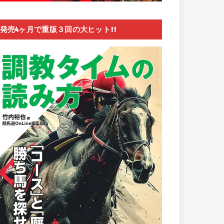
発売4ヶ月で重版３回の大ヒット!!