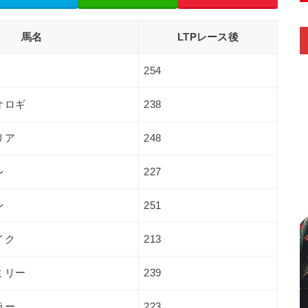
馬名
LTPレース後
254
オロギ
238
リア
248
レ
227
ン
251
イク
213
ミリー
239
ラー
223