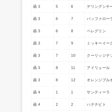
函 3
5
6
デリングシチ
函 3
6
7
バッファロー
函 3
6
8
ペレグリン
函 3
7
9
ミッキーイー
函 3
7
10
クーリッジテ
函 3
8
11
アイリュール
函 3
8
12
オレンジブル
函 4
1
1
サンティーラ
函 4
2
2
ハテナビト