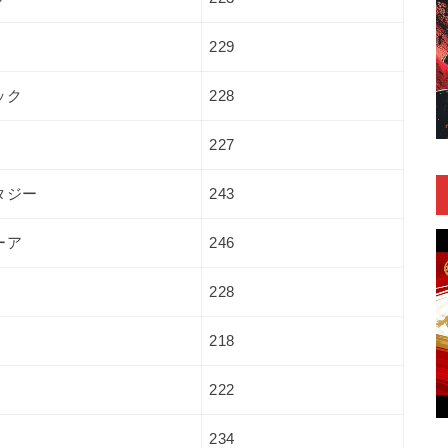
229
ック
228
227
タジー
243
ーア
246
228
218
222
234