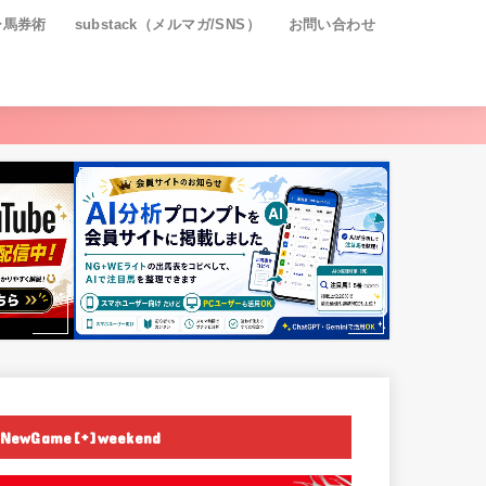
ー馬券術
substack（メルマガ/SNS）
お問い合わせ
NewGame[+]weekend