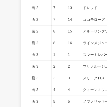
函 2
7
13
ドレッド
函 2
7
14
ココモローズ
函 2
8
15
アルーリング
函 2
8
16
ラインメジャ
函 3
1
1
スマートレパ
函 3
2
2
マリノルージ
函 3
3
3
スリークロス
函 3
4
4
クィーンミツ
函 3
5
5
ノブノリッキ