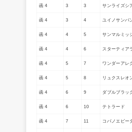
函 4
3
3
サンライズシ
函 4
3
4
ユイノサンバ
函 4
4
5
サンマルミッ
函 4
4
6
スターティア
函 4
5
7
ワンダーアレ
函 4
5
8
リュクスレオ
函 4
6
9
ダブルブラッ
函 4
6
10
テトラード
函 4
7
11
コパノエビー