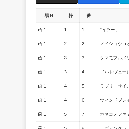
場 R
枠
番
函 1
1
1
*イラーナ
函 1
2
2
メイショウコ
函 1
3
3
タマモプルメ
函 1
3
4
ゴルトヴェー
函 1
4
5
ラブリーサイ
函 1
4
6
ウィンドブレ
函 1
5
7
カネコメファ
函 1
5
8
リヴィングカ