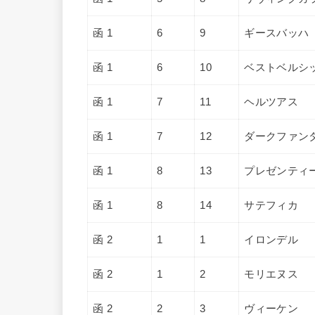
函 1
6
9
ギースバッハ
函 1
6
10
ベストベルシ
函 1
7
11
ヘルツアス
函 1
7
12
ダークファン
函 1
8
13
プレゼンティ
函 1
8
14
サテフィカ
函 2
1
1
イロンデル
函 2
1
2
モリエヌス
函 2
2
3
ヴィーケン