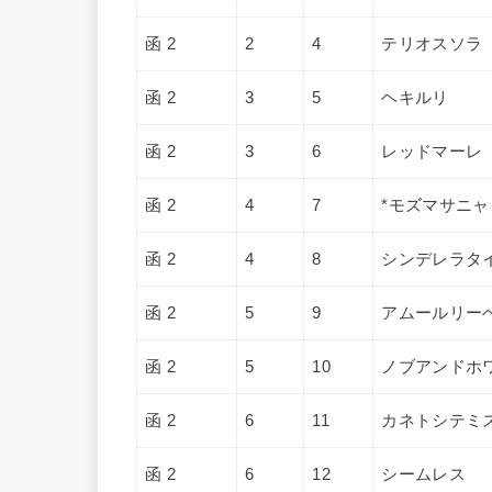
函 2
2
4
テリオスソラ
函 2
3
5
ヘキルリ
函 2
3
6
レッドマーレ
函 2
4
7
*モズマサニャ
函 2
4
8
シンデレラタ
函 2
5
9
アムールリー
函 2
5
10
ノブアンドホ
函 2
6
11
カネトシテミ
函 2
6
12
シームレス