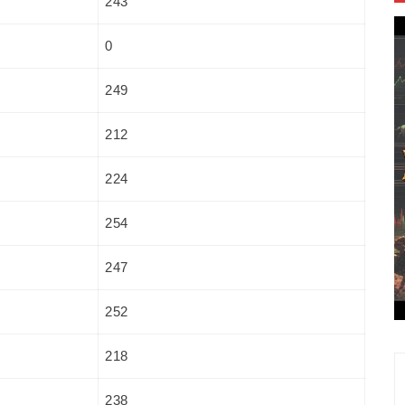
243
0
249
212
224
254
247
252
218
238