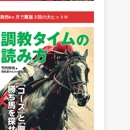
発売4ヶ月で重版３回の大ヒット!!