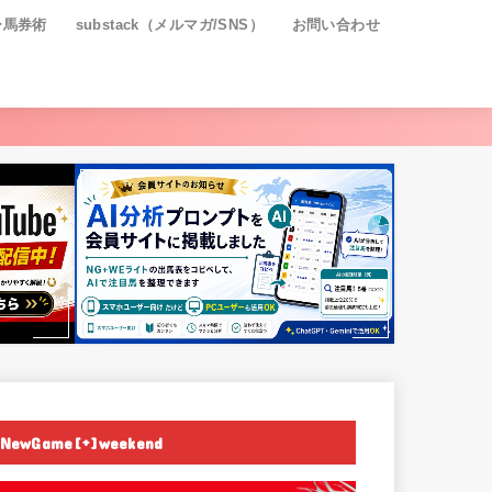
ー馬券術
substack（メルマガ/SNS）
お問い合わせ
NewGame[+]weekend