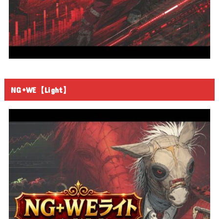
NG+WE【Light】