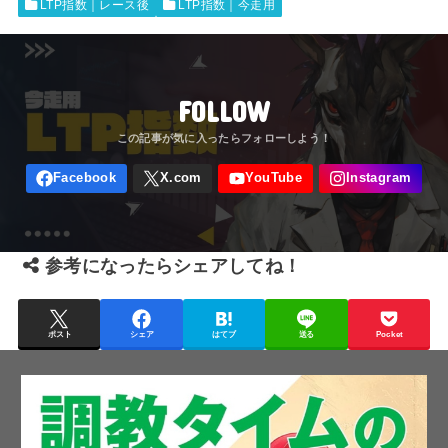
LTP指数｜レース後
LTP指数｜今走用
FOLLOW
参考になったらシェアしてね！
ポスト
シェア
はてブ
送る
Pocket