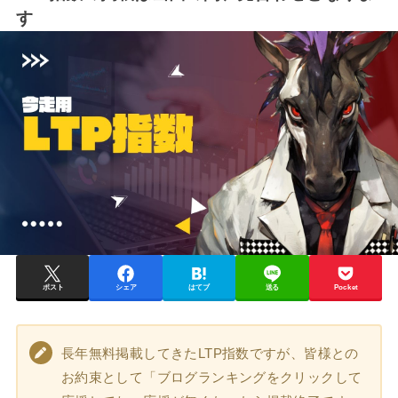
す
ポスト
シェア
はてブ
送る
Pocket
長年無料掲載してきたLTP指数ですが、皆様との
お約束として「ブログランキングをクリックして