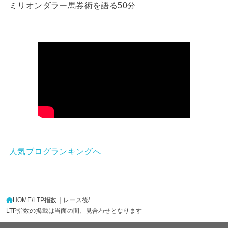
ミリオンダラー馬券術を語る50分
人気ブログランキングへ
HOME
LTP指数｜レース後
LTP指数の掲載は当面の間、見合わせとなります