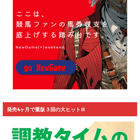
発売4ヶ月で重版３回の大ヒット!!