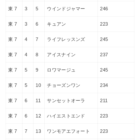
東 7
3
5
ウインドジャマー
246
東 7
3
6
キュアン
223
東 7
4
7
ライフレッスンズ
245
東 7
4
8
アイスナイン
237
東 7
5
9
ロワマージュ
245
東 7
5
10
チョーズンワン
234
東 7
6
11
サンセットオーラ
211
東 7
6
12
ハイエストエンド
223
東 7
7
13
ワンモアエフォート
223