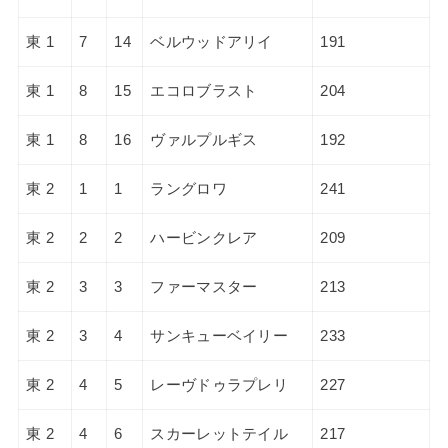
東 1
7
14
ベルウッドアリイ
191
東 1
8
15
エコロブラスト
204
東 1
8
16
ヴァルプルギス
192
東 2
1
1
ラングロワ
241
東 2
2
2
ハービンクレア
209
東 2
3
3
ファーマスター
213
東 2
3
4
サンキューベイリー
233
東 2
4
5
レーヴドゥラプレリ
227
東 2
4
6
スカーレットテイル
217