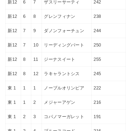
新12
6
7
ザスリーサーティ
242
新12
6
8
グレンフィナン
238
新12
7
9
ダノンフォーチュン
244
新12
7
10
リーディングパート
250
新12
8
11
ジーナスイート
255
新12
8
12
ラキャラントシス
245
東 1
1
1
ノーブルオリンピア
222
東 1
1
2
メジャーアゲン
216
東 1
2
3
コパノマーガレット
191
東 1
2
4
ブルースコード
216