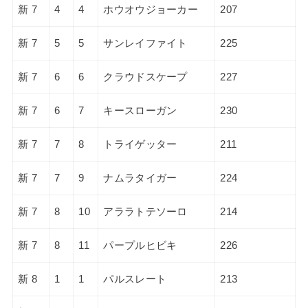
新 7
4
4
ホウオウジョーカー
207
新 7
5
5
サンレイファイト
225
新 7
6
6
クラウドスケープ
227
新 7
6
7
キースローガン
230
新 7
7
8
トライゲッター
211
新 7
7
9
ナムラタイガー
224
新 7
8
10
アララトテソーロ
214
新 7
8
11
パープルヒビキ
226
新 8
1
1
パルスレート
213