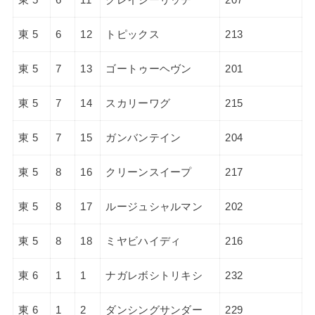
東 5
6
12
トピックス
213
東 5
7
13
ゴートゥーヘヴン
201
東 5
7
14
スカリーワグ
215
東 5
7
15
ガンバンテイン
204
東 5
8
16
クリーンスイープ
217
東 5
8
17
ルージュシャルマン
202
東 5
8
18
ミヤビハイディ
216
東 6
1
1
ナガレボシトリキシ
232
東 6
1
2
ダンシングサンダー
229