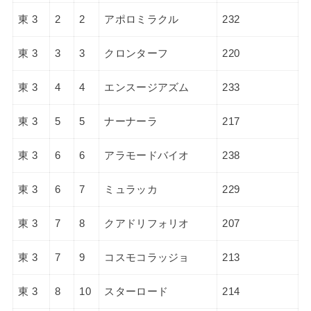
東 3
2
2
アポロミラクル
232
東 3
3
3
クロンターフ
220
東 3
4
4
エンスージアズム
233
東 3
5
5
ナーナーラ
217
東 3
6
6
アラモードバイオ
238
東 3
6
7
ミュラッカ
229
東 3
7
8
クアドリフォリオ
207
東 3
7
9
コスモコラッジョ
213
東 3
8
10
スターロード
214