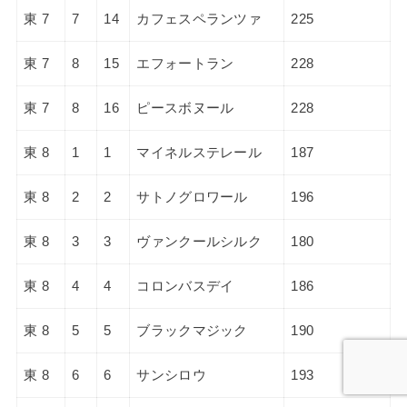
東 7
7
14
カフェスペランツァ
225
東 7
8
15
エフォートラン
228
東 7
8
16
ピースボヌール
228
東 8
1
1
マイネルステレール
187
東 8
2
2
サトノグロワール
196
東 8
3
3
ヴァンクールシルク
180
東 8
4
4
コロンバスデイ
186
東 8
5
5
ブラックマジック
190
東 8
6
6
サンシロウ
193