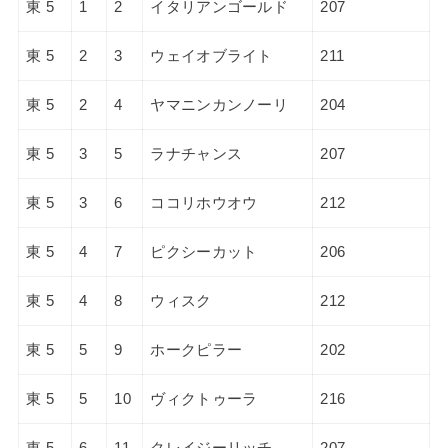
東 5
1
2
イタリアンゴールド
207
東 5
2
3
ウェイオブライト
211
東 5
2
4
ヤマニンカンノーリ
204
東 5
3
5
ラナチャンス
207
東 5
3
6
ココリホウオウ
212
東 5
4
7
ピクシーカット
206
東 5
4
8
ウィスク
212
東 5
5
9
ホークピラー
202
東 5
5
10
ヴィクトゥーラ
216
東 5
6
11
クレイジーリッチ
207