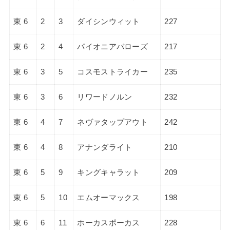
東 6
2
3
ダイシンウィット
227
東 6
2
4
パイオニアバローズ
217
東 6
3
5
コスモストライカー
235
東 6
3
6
リワードノルン
232
東 6
4
7
ネヴァタップアウト
242
東 6
4
8
アナンダライト
210
東 6
5
9
キングキャラット
209
東 6
5
10
エムオーマックス
198
東 6
6
11
ホーカスポーカス
228