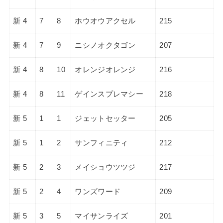
新 4
7
8
ホウオウアクセル
215
新 4
7
9
ニシノオクタゴン
207
新 4
8
10
オレンジオレンジ
216
新 4
8
11
ゲインスプレマシー
218
新 5
1
1
ジェットセッター
205
新 5
1
2
サンフィニティ
212
新 5
2
3
メイショウツツジ
217
新 5
2
4
ワンズワード
209
新 5
3
5
マイサンライズ
201