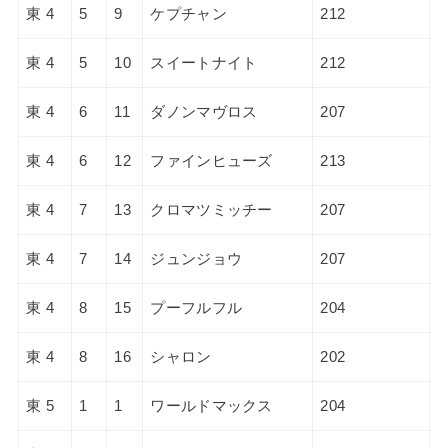
東 4
5
9
ケプチャン
212
東 4
5
10
スイートナイト
212
東 4
6
11
ダノンマヴロス
207
東 4
6
12
ファインヒューズ
213
東 4
7
13
クロマツミッチー
207
東 4
7
14
ジュンジョウ
207
東 4
8
15
プーフルフル
204
東 4
8
16
シャロン
202
東 5
1
1
ワールドマックス
204