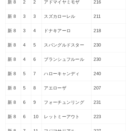
新 8
2
2
アドマイヤミモザ
216
新 8
3
3
スズカローレル
211
新 8
3
4
ドナキアーロ
218
新 8
4
5
スパングルドスター
230
新 8
4
6
ブランシュフルール
230
新 8
5
7
ハローキャンディ
240
新 8
5
8
アエローザ
207
新 8
6
9
フォーチュンリング
231
新 8
6
10
レットミーアウト
223
新 8
7
11
フジマサリアル
227