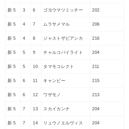
新 5
3
6
ゴヨウマツミッチー
202
新 5
4
7
ムラサメマル
206
新 5
4
8
ジャストザビアンカ
216
新 5
5
9
チャルコパイライト
204
新 5
5
10
タマモコレクト
211
新 5
6
11
キャンビー
215
新 5
6
12
ワザモノ
213
新 5
7
13
スカイカンナ
204
新 5
7
14
リュウノエルヴィス
204