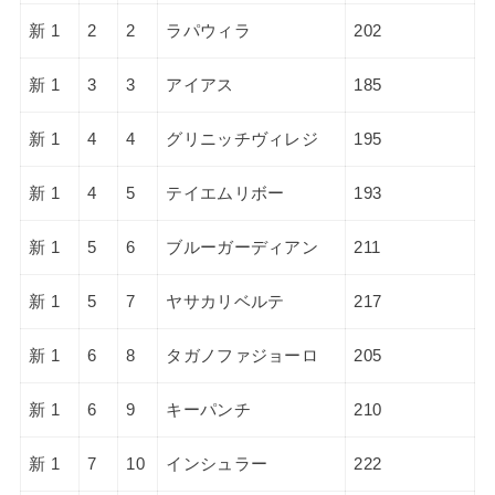
新 1
2
2
ラパウィラ
202
新 1
3
3
アイアス
185
新 1
4
4
グリニッチヴィレジ
195
新 1
4
5
テイエムリボー
193
新 1
5
6
ブルーガーディアン
211
新 1
5
7
ヤサカリベルテ
217
新 1
6
8
タガノファジョーロ
205
新 1
6
9
キーパンチ
210
新 1
7
10
インシュラー
222