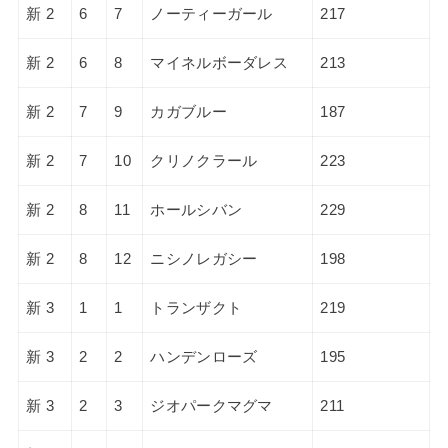
新 2
6
7
ノーティーガール
217
新 2
6
8
マイネルボーダレス
213
新 2
7
9
カガブルー
187
新 2
7
10
クリノクラール
223
新 2
8
11
ホールシバン
229
新 2
8
12
ニシノレガシー
198
新 3
1
1
トランザクト
219
新 3
2
2
ハンデンローズ
195
新 3
2
3
ジオパークマグマ
211