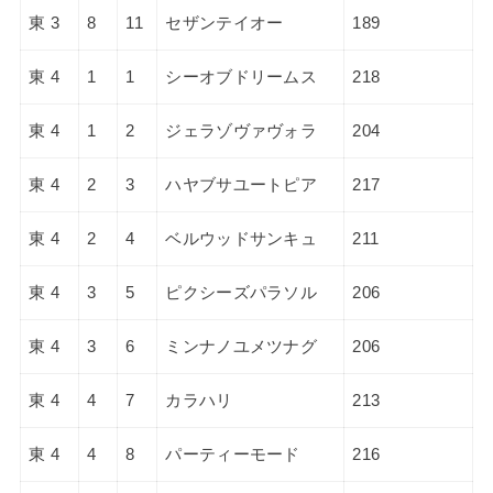
東 3
8
11
セザンテイオー
189
東 4
1
1
シーオブドリームス
218
東 4
1
2
ジェラゾヴァヴォラ
204
東 4
2
3
ハヤブサユートピア
217
東 4
2
4
ベルウッドサンキュ
211
東 4
3
5
ピクシーズパラソル
206
東 4
3
6
ミンナノユメツナグ
206
東 4
4
7
カラハリ
213
東 4
4
8
パーティーモード
216