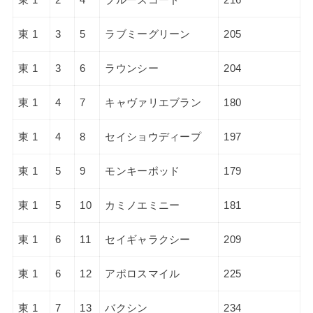
東 1
3
5
ラブミーグリーン
205
東 1
3
6
ラウンシー
204
東 1
4
7
キャヴァリエブラン
180
東 1
4
8
セイショウディープ
197
東 1
5
9
モンキーポッド
179
東 1
5
10
カミノエミニー
181
東 1
6
11
セイギャラクシー
209
東 1
6
12
アポロスマイル
225
東 1
7
13
バクシン
234