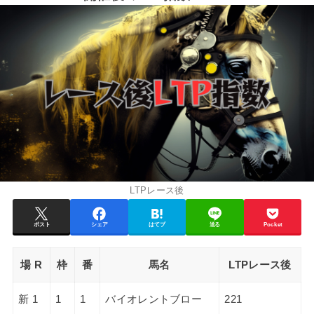
LTPレース後
ポスト
シェア
はてブ
送る
Pocket
場 R
枠
番
馬名
LTPレース後
新 1
1
1
バイオレントブロー
221