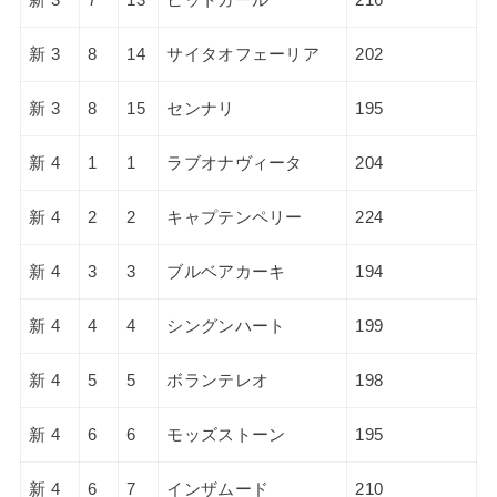
新 3
8
14
サイタオフェーリア
202
新 3
8
15
センナリ
195
新 4
1
1
ラブオナヴィータ
204
新 4
2
2
キャプテンペリー
224
新 4
3
3
ブルベアカーキ
194
新 4
4
4
シングンハート
199
新 4
5
5
ボランテレオ
198
新 4
6
6
モッズストーン
195
新 4
6
7
インザムード
210