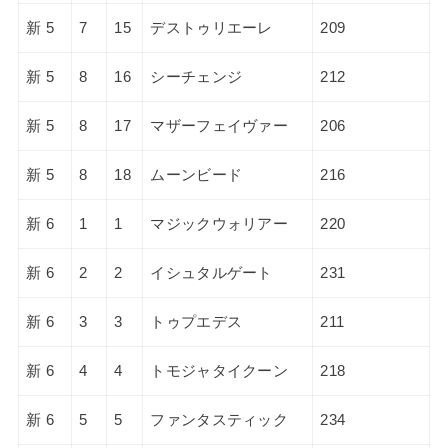
新 5
7
15
デストゥリエーレ
209
新 5
8
16
シーチェンジ
212
新 5
8
17
マザーフェイヴァー
206
新 5
8
18
ムーンビード
216
新 6
1
1
マジックウォリアー
220
新 6
2
2
イシュタルゲート
231
新 6
3
3
トゥプエデス
211
新 6
4
4
トモジャタイクーン
218
新 6
5
5
ファンタスティック
234