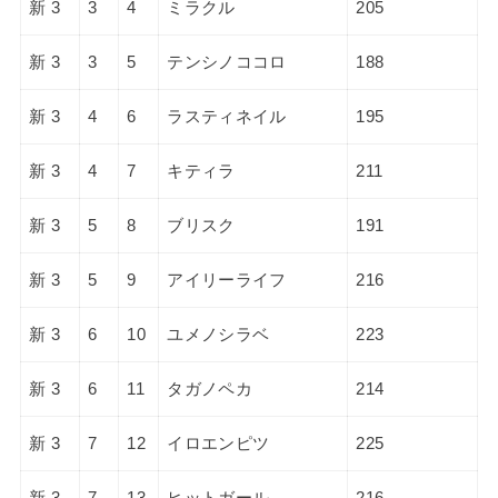
新 3
3
4
ミラクル
205
新 3
3
5
テンシノココロ
188
新 3
4
6
ラスティネイル
195
新 3
4
7
キティラ
211
新 3
5
8
ブリスク
191
新 3
5
9
アイリーライフ
216
新 3
6
10
ユメノシラベ
223
新 3
6
11
タガノペカ
214
新 3
7
12
イロエンピツ
225
新 3
7
13
ヒットガール
216