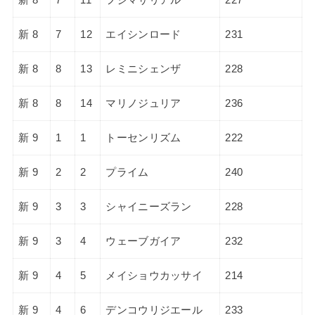
新 8
7
12
エイシンロード
231
新 8
8
13
レミニシェンザ
228
新 8
8
14
マリノジュリア
236
新 9
1
1
トーセンリズム
222
新 9
2
2
プライム
240
新 9
3
3
シャイニーズラン
228
新 9
3
4
ウェーブガイア
232
新 9
4
5
メイショウカッサイ
214
新 9
4
6
デンコウリジエール
233