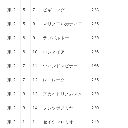
東 2
5
7
ビギニング
228
東 2
5
8
マリノアルカディア
225
東 2
6
9
ラブバルドー
229
東 2
6
10
ロジネイア
236
東 2
7
11
ウィンドスピナー
196
東 2
7
12
レコレータ
235
東 2
8
13
アカイトリノムスメ
229
東 2
8
14
フジツボノミヤ
220
東 3
1
1
セイウンロミオ
219