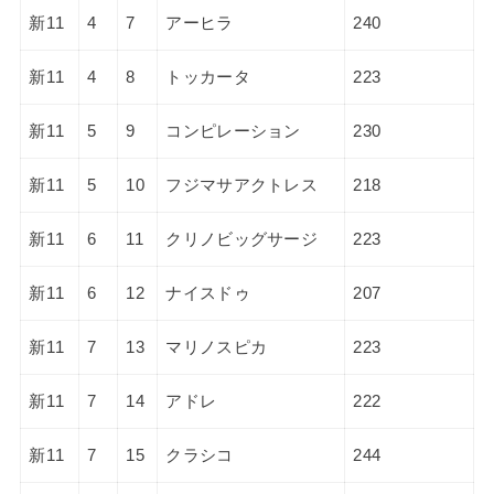
新11
4
7
アーヒラ
240
新11
4
8
トッカータ
223
新11
5
9
コンピレーション
230
新11
5
10
フジマサアクトレス
218
新11
6
11
クリノビッグサージ
223
新11
6
12
ナイスドゥ
207
新11
7
13
マリノスピカ
223
新11
7
14
アドレ
222
新11
7
15
クラシコ
244