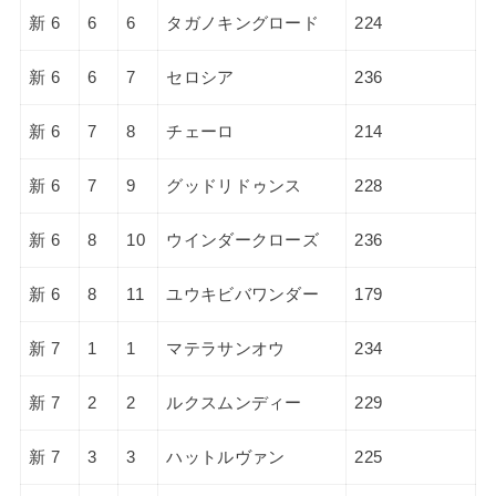
新 6
6
6
タガノキングロード
224
新 6
6
7
セロシア
236
新 6
7
8
チェーロ
214
新 6
7
9
グッドリドゥンス
228
新 6
8
10
ウインダークローズ
236
新 6
8
11
ユウキビバワンダー
179
新 7
1
1
マテラサンオウ
234
新 7
2
2
ルクスムンディー
229
新 7
3
3
ハットルヴァン
225