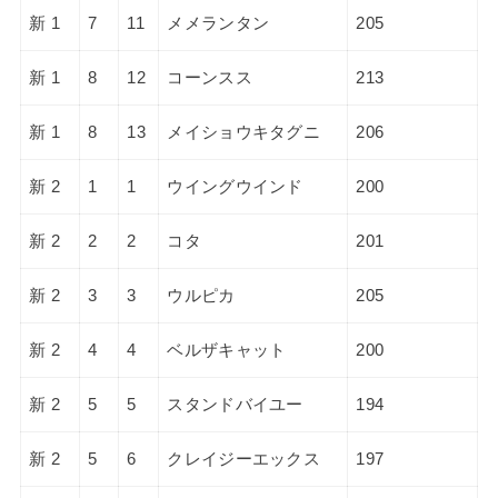
新 1
7
11
メメランタン
205
新 1
8
12
コーンスス
213
新 1
8
13
メイショウキタグニ
206
新 2
1
1
ウイングウインド
200
新 2
2
2
コタ
201
新 2
3
3
ウルピカ
205
新 2
4
4
ベルザキャット
200
新 2
5
5
スタンドバイユー
194
新 2
5
6
クレイジーエックス
197