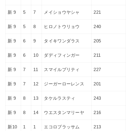
新 9
5
7
メイショウヤシャ
221
新 9
5
8
ヒロノトウリョウ
240
新 9
6
9
タイキワンダラス
205
新 9
6
10
ダディフィンガー
211
新 9
7
11
スマイルプリティ
227
新 9
7
12
ジーガーローレンス
201
新 9
8
13
タケルラスティ
243
新 9
8
14
ウエスタンマリーヤ
216
新10
1
1
エコロブラッサム
213