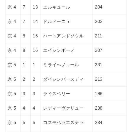
京 4
7
13
エルキュール
204
京 4
7
14
ドルドーニュ
202
京 4
8
15
ハートアンドソウル
211
京 4
8
16
エイシンボーノ
207
京 5
1
1
ミライヘノコール
231
京 5
2
2
ダイシンバースディ
213
京 5
3
3
ライスベリー
196
京 5
4
4
レディーヴァリュー
238
京 5
5
5
コスモベラエステラ
234