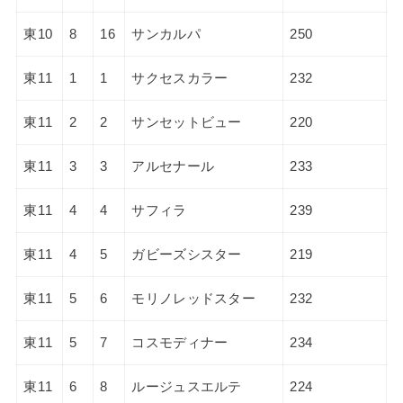
東10
8
16
サンカルパ
250
東11
1
1
サクセスカラー
232
東11
2
2
サンセットビュー
220
東11
3
3
アルセナール
233
東11
4
4
サフィラ
239
東11
4
5
ガビーズシスター
219
東11
5
6
モリノレッドスター
232
東11
5
7
コスモディナー
234
東11
6
8
ルージュスエルテ
224