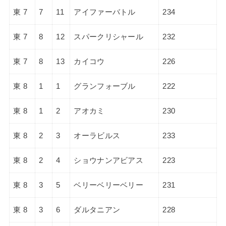
東 7
7
11
アイファーバトル
234
東 7
8
12
スパークリシャール
232
東 7
8
13
カイコウ
226
東 8
1
1
グランフォーブル
222
東 8
1
2
アオカミ
230
東 8
2
3
オーラビルス
233
東 8
2
4
ショウナンアビアス
223
東 8
3
5
ベリーベリーベリー
231
東 8
3
6
ダルタニアン
228