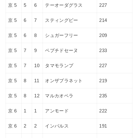
京 5
5
6
テーオーダグラス
227
京 5
6
7
スティングビー
214
京 5
6
8
シュガーフリー
209
京 5
7
9
ペプチドセーヌ
233
京 5
7
10
タマモランプ
227
京 5
8
11
オンザプラネット
219
京 5
8
12
マルカオペラ
235
京 6
1
1
アンモード
222
京 6
2
2
インパルス
191