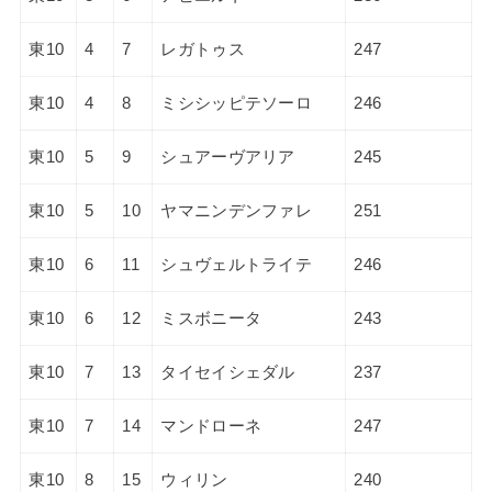
東10
4
7
レガトゥス
247
東10
4
8
ミシシッピテソーロ
246
東10
5
9
シュアーヴアリア
245
東10
5
10
ヤマニンデンファレ
251
東10
6
11
シュヴェルトライテ
246
東10
6
12
ミスボニータ
243
東10
7
13
タイセイシェダル
237
東10
7
14
マンドローネ
247
東10
8
15
ウィリン
240