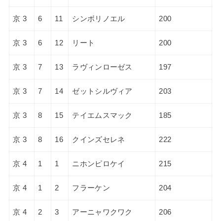
京 3
6
11
シンボリノエル
200
京 3
6
12
リート
200
京 3
7
13
ラヴィンローゼス
197
京 3
7
14
ゼットシルヴィア
203
京 3
8
15
テイエムスマック
185
京 3
8
16
クインズセレネ
222
京 4
1
1
ニホンピロケイ
215
京 4
1
2
フラーケン
204
京 4
2
3
アーニャワクワク
206