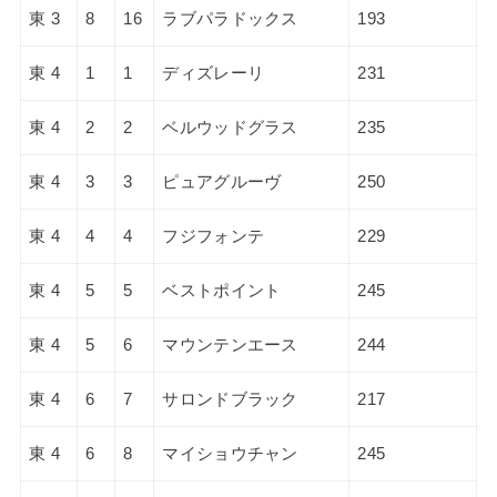
東 3
8
16
ラブパラドックス
193
東 4
1
1
ディズレーリ
231
東 4
2
2
ベルウッドグラス
235
東 4
3
3
ピュアグルーヴ
250
東 4
4
4
フジフォンテ
229
東 4
5
5
ベストポイント
245
東 4
5
6
マウンテンエース
244
東 4
6
7
サロンドブラック
217
東 4
6
8
マイショウチャン
245