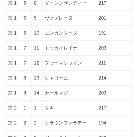
京 1
5
8
ダイシンサンディー
217
京 1
6
9
ヴァズレーヌ
201
京 1
6
10
エンカンターダ
191
京 1
7
11
トウカイレイナ
203
京 1
7
12
ファーマシャイン
211
京 1
8
13
シャローム
214
京 1
8
14
カールマジ
203
京 2
1
1
タキ
217
京 2
2
2
クラウンファラデー
194