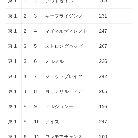
東 1
1
2
アウトセイル
208
東 1
2
3
キープライジング
231
東 1
2
4
マイネルディレクト
247
東 1
3
5
ストロングハッピー
207
東 1
3
6
ミルミル
226
東 1
4
7
ジェットブレイク
242
東 1
4
8
ヨリノサルティア
205
東 1
5
9
アルジョンテ
196
東 1
5
10
アイズ
247
東 1
6
11
ワンモアチャンス
200