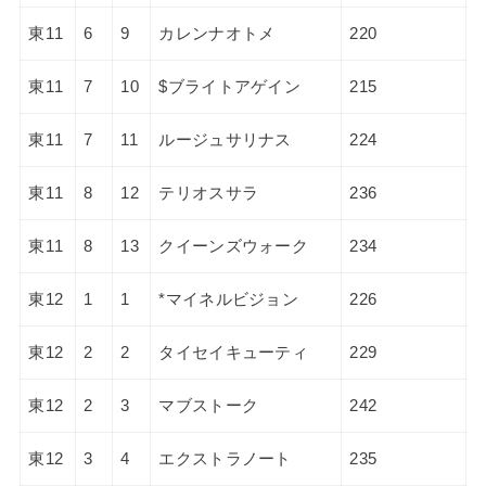
東11
6
9
カレンナオトメ
220
東11
7
10
$ブライトアゲイン
215
東11
7
11
ルージュサリナス
224
東11
8
12
テリオスサラ
236
東11
8
13
クイーンズウォーク
234
東12
1
1
*マイネルビジョン
226
東12
2
2
タイセイキューティ
229
東12
2
3
マブストーク
242
東12
3
4
エクストラノート
235