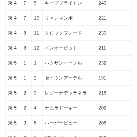
東 4
7
9
キープブライトン
240
東 4
7
10
リネンマンボ
221
東 4
8
11
クロックフォード
230
東 4
8
12
インオービット
211
東 5
1
1
ハクサンイーグル
232
東 5
1
2
セイウンアーテル
191
東 5
2
3
レジーナデッラネラ
218
東 5
2
4
ナムラドーギー
202
東 5
3
5
ハーバービュー
206