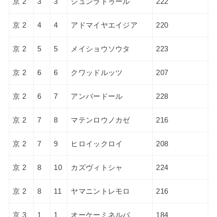
京 2
3
3
ジュンラトゥール
222
京 2
4
4
アドマイヤエイジア
220
京 2
5
5
メイショウソウタ
223
京 2
6
6
クワッドルッツ
207
京 2
6
7
アンバードール
228
京 2
7
8
マテンロウノカゼ
216
京 2
7
9
ヒロイックロイ
208
京 2
8
10
カズヴィトシャ
224
京 2
8
11
ヤマニントレモロ
216
京 3
1
1
オーケーミネルバ
184