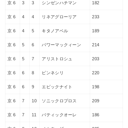
京 6
3
3
シンゼンハチマン
182
京 6
4
4
リネアグローリア
233
京 6
4
5
キタノアベル
189
京 6
5
6
パワーマックィーン
214
京 6
5
7
アリストロシュ
203
京 6
6
8
ピンネシリ
220
京 6
6
9
エピックナイト
198
京 6
7
10
ソニックロプロス
209
京 6
7
11
バティックオーレ
186