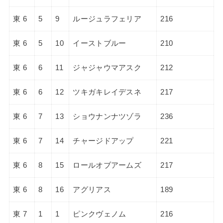
東 6
5
9
ルージュラフェリア
216
東 6
5
10
イーストブルー
210
東 6
6
11
ジャジャウマアスク
212
東 6
6
12
ツキガキレイデスネ
217
東 6
7
13
ショウナンナツゾラ
236
東 6
7
14
チャージドアップ
221
東 6
8
15
ロールオブアームズ
217
東 6
8
16
アグリアス
189
東 7
1
1
ピンクヴェノム
216