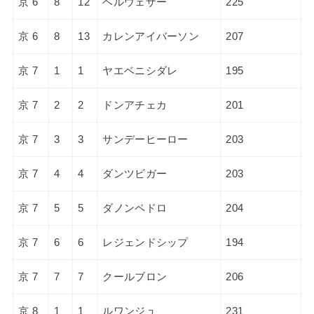
京 6
8
12
ベルウェザー
225
京 6
8
13
カレンアイバーソン
207
京 7
1
1
ヤエベニシダレ
195
京 7
2
2
ドンアチェカ
201
京 7
3
3
サンデーヒーロー
203
京 7
4
4
ダンツビガー
203
京 7
5
5
ダノンペドロ
204
京 7
6
6
レジェンドシップ
194
京 7
7
7
クールブロン
206
京 8
1
1
ルワンジュ
231