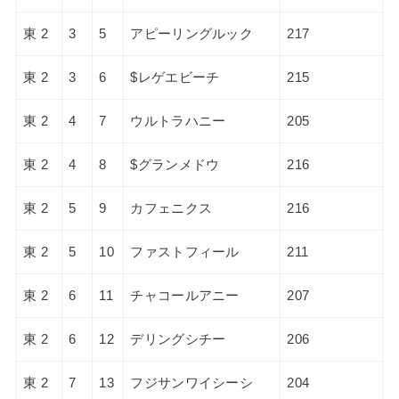
東 2
3
5
アピーリングルック
217
東 2
3
6
$レゲエビーチ
215
東 2
4
7
ウルトラハニー
205
東 2
4
8
$グランメドウ
216
東 2
5
9
カフェニクス
216
東 2
5
10
ファストフィール
211
東 2
6
11
チャコールアニー
207
東 2
6
12
デリングシチー
206
東 2
7
13
フジサンワイシーシ
204