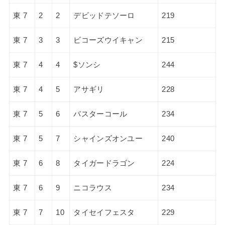
東 7
2
2
デビッドテソーロ
219
東 7
3
3
ビコーズウイキャン
215
東 7
4
4
$ソンシ
244
東 7
4
5
アサギリ
228
東 7
5
6
バスターコール
234
東 7
5
7
シャインズオンユー
240
東 7
6
8
タイガードラゴン
224
東 7
6
9
ニコラウス
234
東 7
7
10
タイセイフェスタ
229