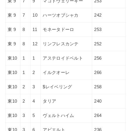
東 9
7
9
マコトヴェリーキー
253
東 9
7
10
ハーツオブシャカ
242
東 9
8
11
モネータドーロ
253
東 9
8
12
リンフレスカンテ
252
東10
1
1
アステロイドベルト
256
東10
1
2
イルクオーレ
266
東10
2
3
$レイベリング
258
東10
2
4
タリア
240
東10
3
5
ヴェルトハイム
264
東10
3
6
アビエルト
236