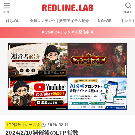
REDLINE.LAB
MENU
SEARCH
はじめに
会員コンテンツ｜販売アイテム紹介
NG+WE
トレヨ
▶youtubeチャンネル配信中◀
2024.02.11
LTP指数｜レース後
2024/2/10開催後のLTP指数