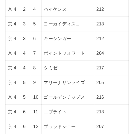
京 4
2
4
ハイケンス
212
京 4
3
5
ヨーカイディスコ
218
京 4
3
6
キーシンガー
212
京 4
4
7
ポイントフォワード
204
京 4
4
8
タミゼ
217
京 4
5
9
マリーナサンライズ
205
京 4
5
10
ゴールデンチップス
216
京 4
6
11
エブライト
213
京 4
6
12
ブラッドショー
207