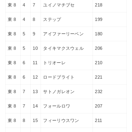
東 8
4
7
ユイノマチブセ
218
東 8
4
8
ステップ
199
東 8
5
9
アイファーリーベン
180
東 8
5
10
タイキマクスウェル
206
東 8
6
11
トリオーレ
210
東 8
6
12
ロードブライト
221
東 8
7
13
サトノガレオン
232
東 8
7
14
フォールロワ
207
東 8
8
15
フィーリウスワン
211