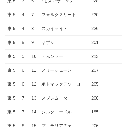
東 5
3
6
*モズマサニャン
228
東 5
4
7
フォルクスリート
230
東 5
4
8
スカイライト
226
東 5
5
9
ヤプシ
201
東 5
5
10
アムンラー
213
東 5
6
11
メリージェーン
207
東 5
6
12
ポトマックテソーロ
205
東 5
7
13
スプレムータ
208
東 5
7
14
シルクニードル
195
東 5
8
15
プエラリアチェコ
206