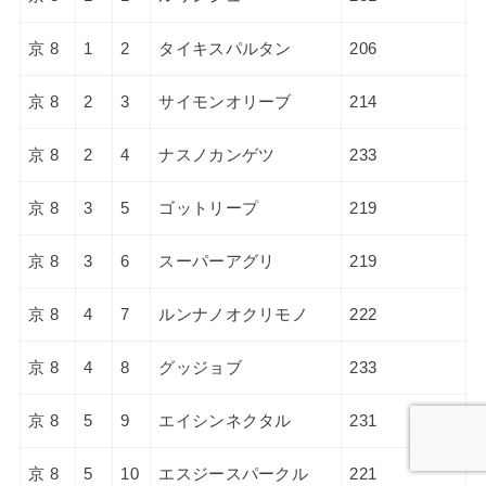
京 8
1
2
タイキスパルタン
206
京 8
2
3
サイモンオリーブ
214
京 8
2
4
ナスノカンゲツ
233
京 8
3
5
ゴットリープ
219
京 8
3
6
スーパーアグリ
219
京 8
4
7
ルンナノオクリモノ
222
京 8
4
8
グッジョブ
233
京 8
5
9
エイシンネクタル
231
京 8
5
10
エスジースパークル
221