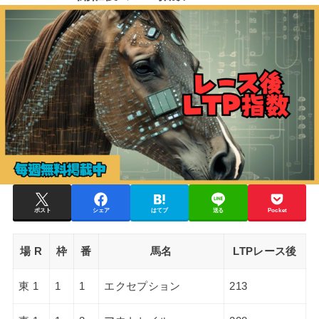
ポスト
シェア
はてブ
送る
Pocket
場 R
枠
番
馬名
LTPレース後
東 1
1
1
エクセプション
213