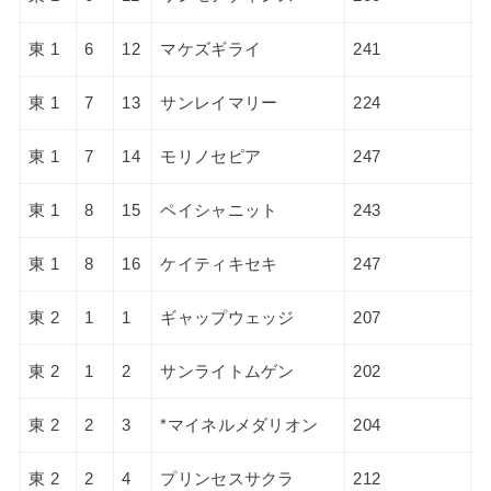
東 1
6
12
マケズギライ
241
東 1
7
13
サンレイマリー
224
東 1
7
14
モリノセピア
247
東 1
8
15
ペイシャニット
243
東 1
8
16
ケイティキセキ
247
東 2
1
1
ギャップウェッジ
207
東 2
1
2
サンライトムゲン
202
東 2
2
3
*マイネルメダリオン
204
東 2
2
4
プリンセスサクラ
212