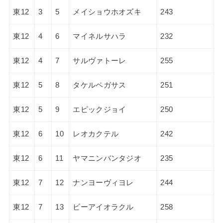
東12
3
5
メイショウホオズキ
243
東12
4
6
マイネルサハラ
232
東12
4
7
サルヴァトーレ
255
東12
5
8
タケルペガサス
251
東12
5
9
エピックジョイ
250
東12
6
10
レオカクテル
242
東12
6
11
ヤマニンバンタジオ
235
東12
7
12
ナンヨーヴィヨレ
244
東12
7
13
ビーアイオラクル
258