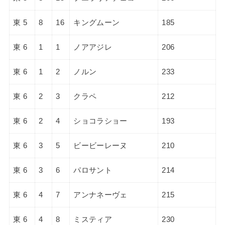
東 5
8
16
キングムーン
185
東 6
1
1
ノアアジレ
206
東 6
1
2
ノルン
233
東 6
2
3
クラペ
212
東 6
2
4
ショコラショー
193
東 6
3
5
ビービーレーヌ
210
東 6
3
6
パロサント
214
東 6
4
7
アンナネーヴェ
215
東 6
4
8
ミスティア
230