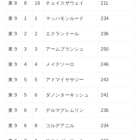
東 8
8
16
チェイスザウェイ
211
東 9
1
1
マッハモンルード
234
東 9
2
2
エクランドール
236
東 9
3
3
アームブランシュ
250
東 9
4
4
メイテソーロ
246
東 9
5
5
アドマイヤサジー
243
東 9
5
6
ダノンターキッシュ
241
東 9
6
7
デルマグレムリン
236
東 9
6
8
コルデアニル
234