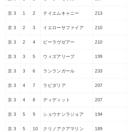
京 3
1
2
テイエムキャニー
213
京 3
2
3
イエローサファイア
210
京 3
2
4
ビーラヴゼアー
210
京 3
3
5
ウィズアリープ
199
京 3
3
6
ランランガール
233
京 3
4
7
ラピダリア
207
京 3
4
8
ディディット
207
京 3
5
9
ショウナンラジョア
194
京 3
5
10
クリノアクアマリン
189