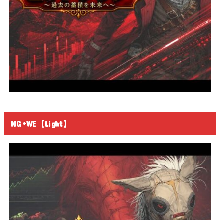
NG+WE【Light】