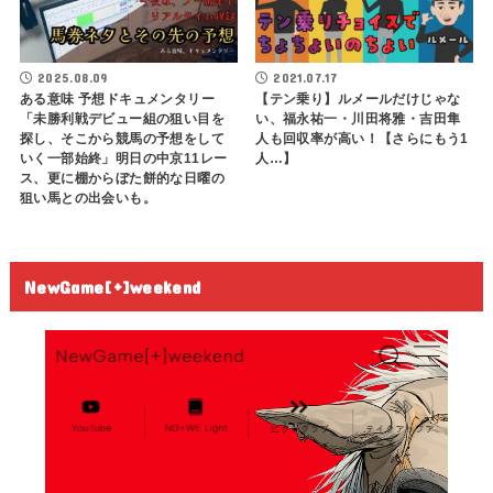
2025.08.09
2021.07.17
ある意味 予想ドキュメンタリー
【テン乗り】ルメールだけじゃな
「未勝利戦デビュー組の狙い目を
い、福永祐一・川田将雅・吉田隼
探し、そこから競馬の予想をして
人も回収率が高い！【さらにもう1
いく一部始終」明日の中京11レー
人…】
ス、更に棚からぼた餅的な日曜の
狙い馬との出会いも。
NewGame[+]weekend