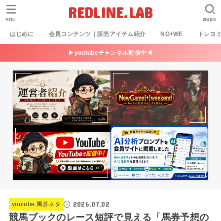
REDLINE.LAB
MENU
SEARCH
はじめに
会員コンテンツ｜販売アイテム紹介
NG+WE
トレヨ
▶youtubeチャンネル配信中◀
2026.07.02
youtube:馬券ネタ
競馬ブックのレース短評で見える「馬券予想の