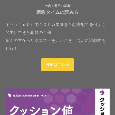
竹内６冊目の著書
調教タイムの読み方
ＹｏｕＴｕｂｅで１００万馬券を含む高配当を何度も
的中してきた真髄の１冊
多くの方からリクエストをいただき、ついに調教本を
刊行！
詳細はこちら