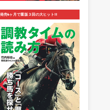
発売4ヶ月で重版３回の大ヒット!!