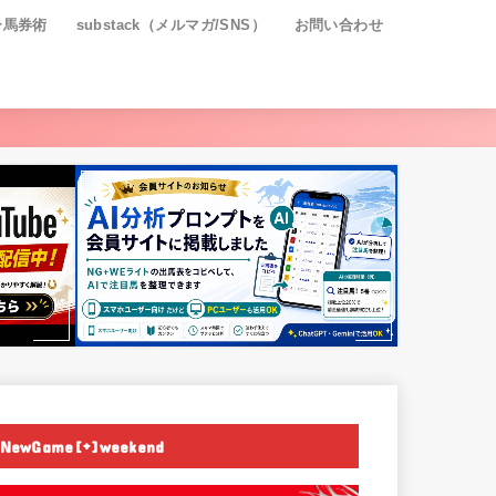
ー馬券術
substack（メルマガ/SNS）
お問い合わせ
NewGame[+]weekend