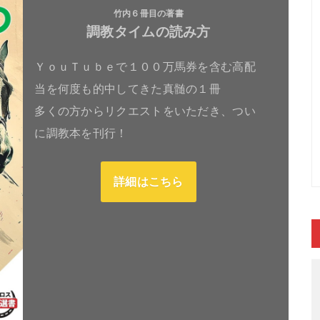
竹内６冊目の著書
調教タイムの読み方
ＹｏｕＴｕｂｅで１００万馬券を含む高配
当を何度も的中してきた真髄の１冊
多くの方からリクエストをいただき、つい
に調教本を刊行！
詳細はこちら