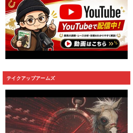
テイクアップアームズ