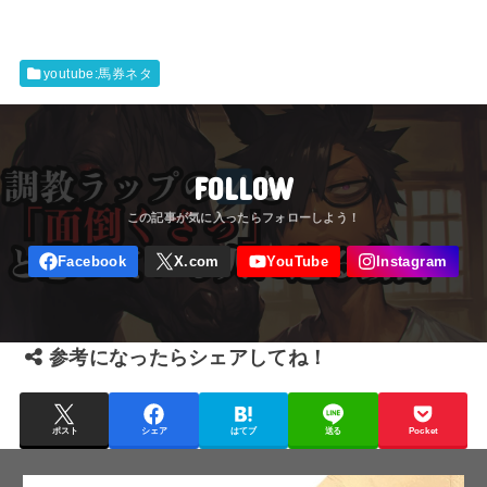
youtube:馬券ネタ
FOLLOW
参考になったらシェアしてね！
ポスト
シェア
はてブ
送る
Pocket