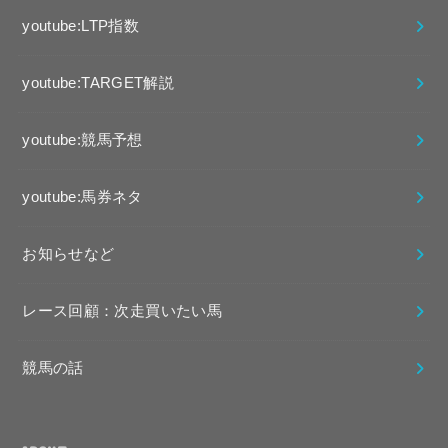
youtube:LTP指数
youtube:TARGET解説
youtube:競馬予想
youtube:馬券ネタ
お知らせなど
レース回顧：次走買いたい馬
競馬の話