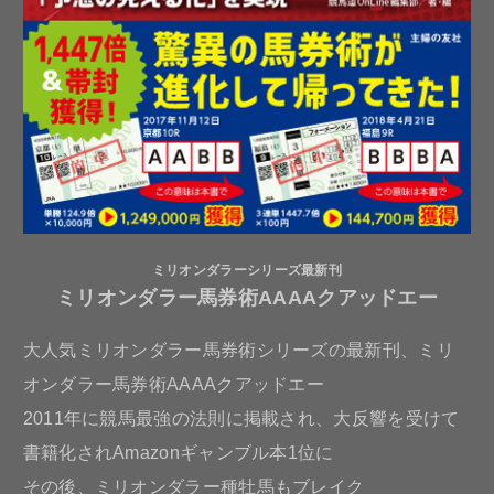
ミリオンダラーシリーズ最新刊
ミリオンダラー馬券術AAAAクアッドエー
大人気ミリオンダラー馬券術シリーズの最新刊、ミリ
オンダラー馬券術AAAAクアッドエー
2011年に競馬最強の法則に掲載され、大反響を受けて
書籍化されAmazonギャンブル本1位に
その後、ミリオンダラー種牡馬もブレイク