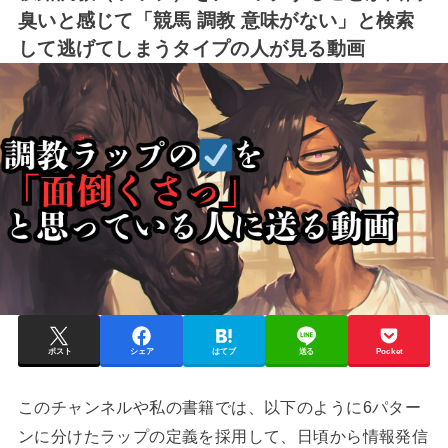
臭いと感じて「競馬 調教 意味がない」と検索
して逃げてしまうタイプの人が見る動画
ポスト
シェア
はてブ
送る
Pocket
このチャンネルや私の書籍では、以下のように6パター
ンに分けたラップの定義を採用して、日頃から情報発信