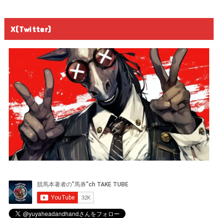
X(Twitter)