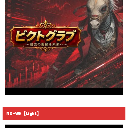
NG+WE【Light】