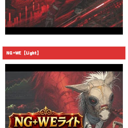
NG+WE【Light】