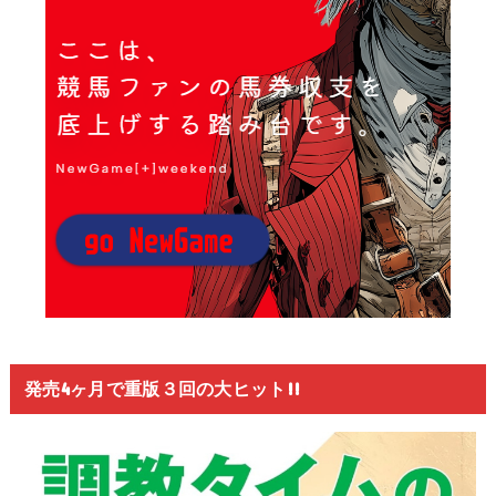
発売4ヶ月で重版３回の大ヒット!!