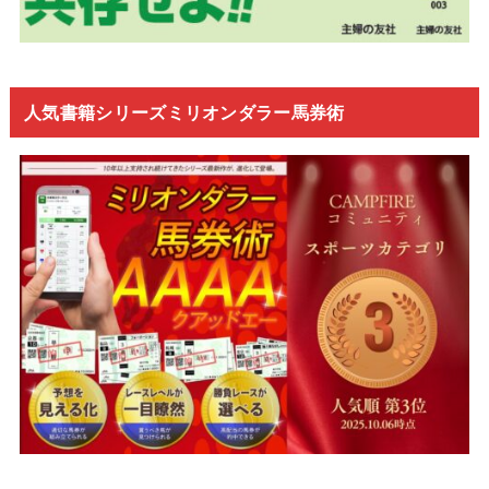
人気書籍シリーズミリオンダラー馬券術