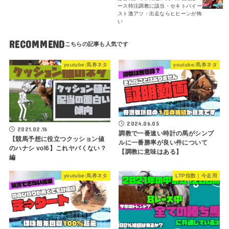
ース特注調教に該当・セキトバイー
スト激アツ・出走ならヒヒーンが怖
い
RECOMMEND
youtube:馬券ネタ
youtube:馬券ネタ
2024.06.05
2021.02.16
調教で一番速い時計の馬がシンプ
【競馬予想に役立つクッション値
ルに一番勝率が良い件について
のハナシ vol6】これヤバくない？
【調教に意味はある】
編
youtube:馬券ネタ
LTP指数｜今走用