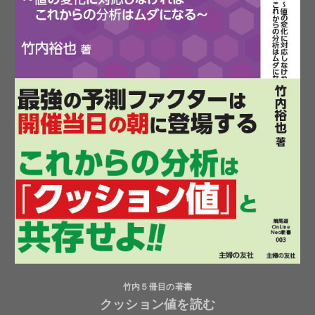
竹内５冊目の著書
クッション値を読む