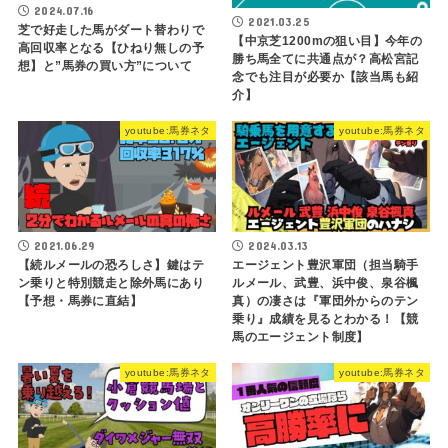
2024.07.16
2021.03.25
芝で好走した馬がダート替わりで
【中京芝1200mの狙い目】今年の
高回収率となる【ひねり無しの予
勝ち馬全てに共通点が？高松宮記
想】と”馬券の買い方”について
念でも注目が必要か【該当馬も紹
介】
youtube:馬券ネタ
youtube:馬券ネタ
2021.06.29
2024.03.13
【続ルメールの恐ろしさ】鍵はテ
エージェント豊沢軍団（担当騎手
ン乗りと特別競走と除外馬にあり
ルメール、武豊、浜中俊、泉谷楓
【予想・馬券に直結】
真）の凄さは『軍団外からのテン
乗り』成績を見るとわかる！【競
馬のエージェント制度】
youtube:馬券ネタ
youtube:馬券ネタ