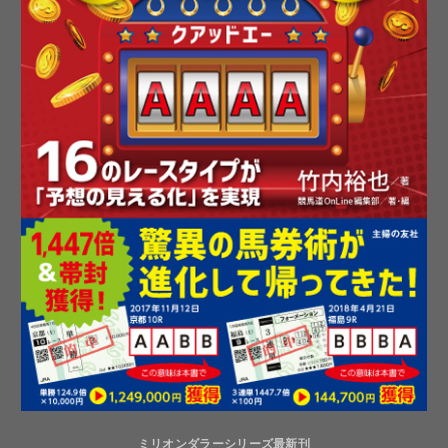
ミリオンダラーシリーズ最新刊