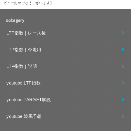
ビューおめでとうございます】
category
LTP指数｜レース後
LTP指数｜今走用
LTP指数｜説明
youtube:LTP指数
youtube:TARGET解説
youtube:競馬予想