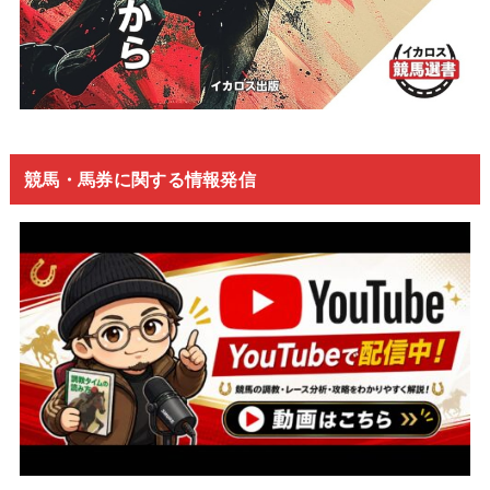
競馬・馬券に関する情報発信