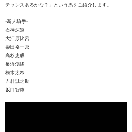
チャンスあるかな？」という馬をご紹介します。
-新人騎手-
石神深道
大江原比呂
柴田裕一郎
高杉吏麒
長浜鴻緒
橋木太希
吉村誠之助
坂口智康