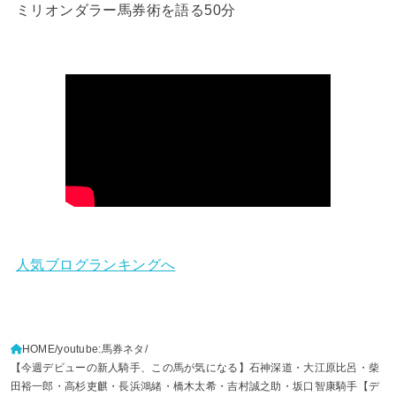
ミリオンダラー馬券術を語る50分
人気ブログランキングへ
HOME
youtube:馬券ネタ
【今週デビューの新人騎手、この馬が気になる】石神深道・大江原比呂・柴
田裕一郎・高杉吏麒・長浜鴻緒・橋木太希・吉村誠之助・坂口智康騎手【デ