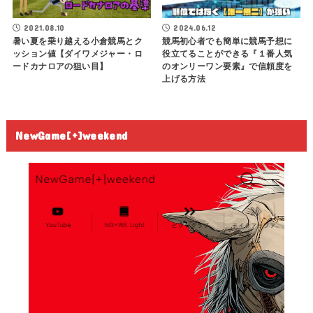
2021.08.10
2024.06.12
暑い夏を乗り越える小倉競馬とク
競馬初心者でも簡単に競馬予想に
ッション値【ダイワメジャー・ロ
役立てることができる『１番人気
ードカナロアの狙い目】
のオンリーワン要素』で信頼度を
上げる方法
NewGame[+]weekend