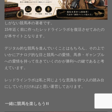
しがない競馬本の著者です。
15年近く前に作ったレッドラインラボを復活させてみたの
が本サイトとなります。
デジタル的な競馬を進んでいくことはもちろん、その上で
いかにアナログ的な目と競馬への愛情、馬券・ギャンブル
への愛情を持って生きていくのかが勝利への鍵であると考
えています。
レッドラインラボは私と同じような意識を持つ人の踏み台
にしていただければと思い運営しております。
一緒に競馬を楽しもう!!