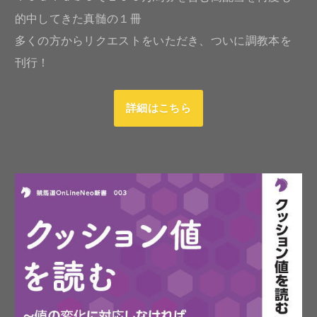
的中してきた真髄の１冊
多くの方からリクエストをいただき、ついに調教本を
刊行！
詳細はこちら