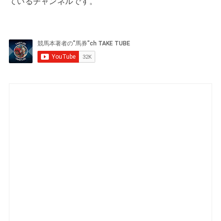
ているチャンネルです。