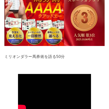
ミリオンダラー馬券術を語る50分