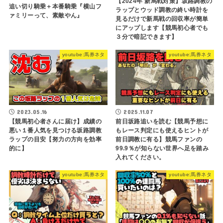
【2024年 新馬戦対策】坂路調教の
追い切り騎乗＋本番騎乗『横山フ
ラップとウッド調教の終い時計を
ァミリーって、素敵やん』
見るだけで新馬戦の回収率が簡単
にアップします【競馬初心者でも
３分で暗記できます】
youtube:馬券ネタ
youtube:馬券ネタ
2023.05.16
2025.11.07
【競馬初心者さんに届け】成績の
前日坂路追いを読む【競馬予想に
悪い１番人気を見つける坂路調教
もレース判定にも使えるヒントが
ラップの目安【努力の方向を効率
前日調教に有る】競馬ファンの
的に】
99.9％が知らない世界へ足を踏み
入れてください。
youtube:馬券ネタ
youtube:馬券ネタ