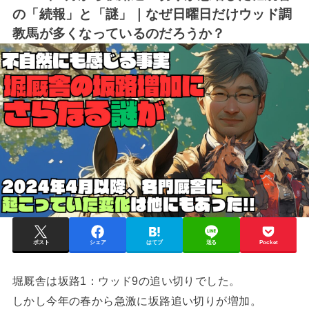
の「続報」と「謎」｜なぜ日曜日だけウッド調
教馬が多くなっているのだろうか？
ポスト
シェア
はてブ
送る
Pocket
堀厩舎は坂路1：ウッド9の追い切りでした。
しかし今年の春から急激に坂路追い切りが増加。