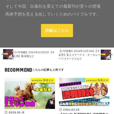
そして今回、出版社を変えての最新刊が堂々の登場
馬券予想を見える化していくためのバイブルです。
詳細はこちら
【LTP指数】2024年10月19日【今
【LTP指数】2024年10月20日【今
走用】富士ステークス・オータムリ
走用】菊花賞など
ーフステークスなど
RECOMMEND
youtube:馬券ネタ
youtube:馬券ネタ
2024.05.30
2020.05.19