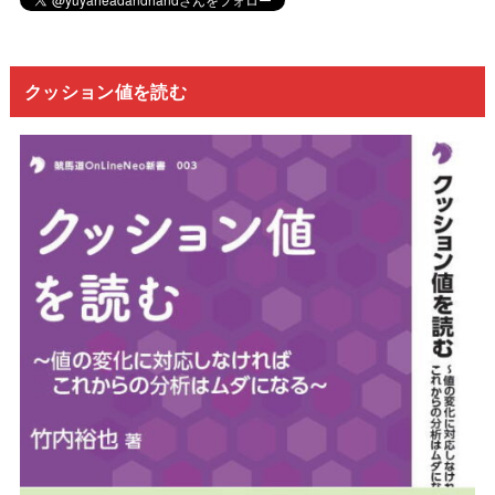
クッション値を読む