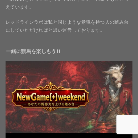
えています。
レッドラインラボは私と同じような意識を持つ人の踏み台
にしていただければと思い運営しております。
一緒に競馬を楽しもう!!