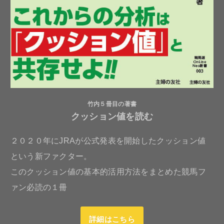
竹内５冊目の著書
クッション値を読む
２０２０年にJRAが公式発表を開始したクッション値
という新ファクター。
このクッション値の基本的活用方法をまとめた競馬フ
ァン必読の１冊
詳細はこちら