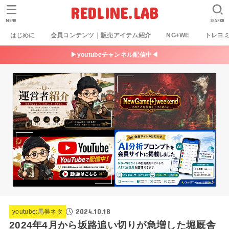
REDLINE.LAB
MENU
SEARCH
はじめに
会員コンテンツ｜販売アイテム紹介
NG+WE
トレヨ
▶youtubeチャンネル配信中◀
2024.10.18
youtube:馬券ネタ
2024年4月から坂路追い切りが急増した堀厩舎