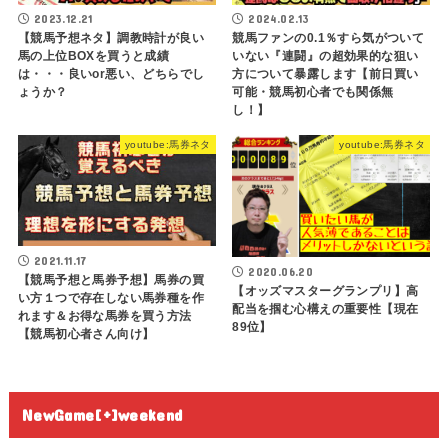
2023.12.21
2024.02.13
【競馬予想ネタ】調教時計が良い
競馬ファンの0.1％すら気がついて
馬の上位BOXを買うと成績
いない『連闘』の超効果的な狙い
は・・・良いor悪い、どちらでし
方について暴露します【前日買い
ょうか？
可能・競馬初心者でも関係無
し！】
youtube:馬券ネタ
youtube:馬券ネタ
2021.11.17
2020.06.20
【競馬予想と馬券予想】馬券の買
【オッズマスターグランプリ】高
い方１つで存在しない馬券種を作
配当を掴む心構えの重要性【現在
れます＆お得な馬券を買う方法
89位】
【競馬初心者さん向け】
NewGame[+]weekend