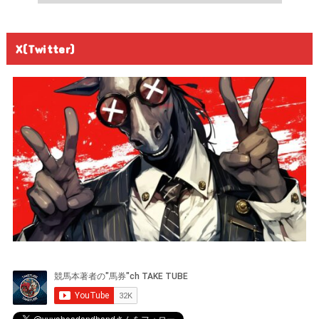
X(Twitter)