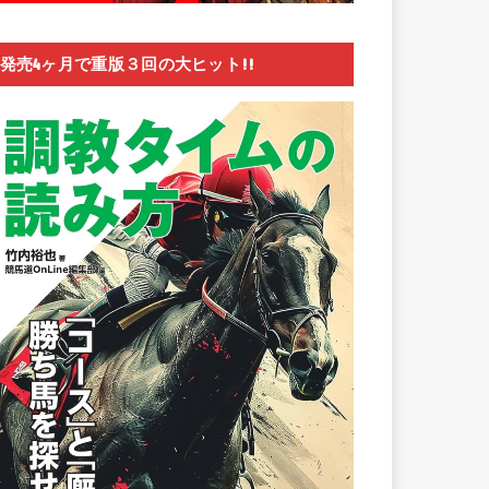
発売4ヶ月で重版３回の大ヒット!!