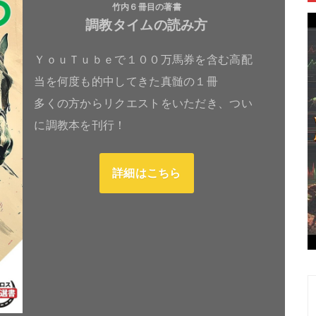
竹内６冊目の著書
調教タイムの読み方
ＹｏｕＴｕｂｅで１００万馬券を含む高配
当を何度も的中してきた真髄の１冊
多くの方からリクエストをいただき、つい
に調教本を刊行！
詳細はこちら