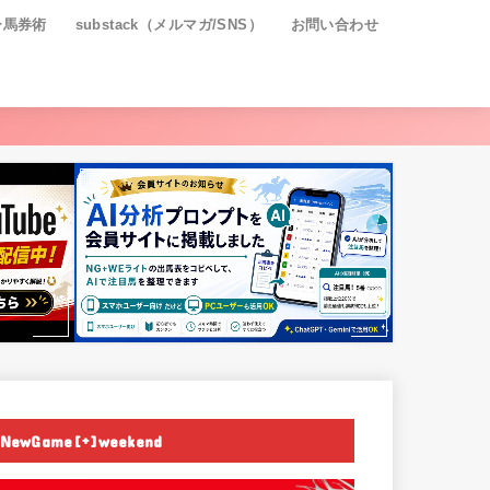
ー馬券術
substack（メルマガ/SNS）
お問い合わせ
NewGame[+]weekend