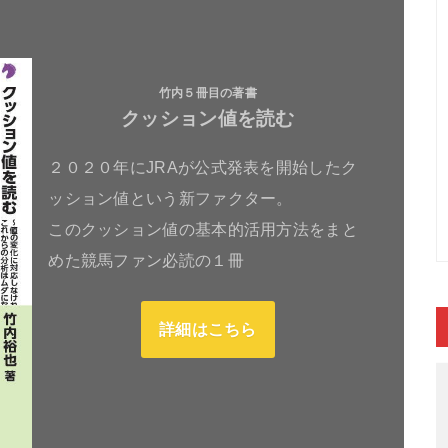
竹内５冊目の著書
クッション値を読む
２０２０年にJRAが公式発表を開始したク
ッション値という新ファクター。
このクッション値の基本的活用方法をまと
めた競馬ファン必読の１冊
詳細はこちら