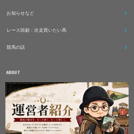
お知らせなど
レース回顧：次走買いたい馬
競馬の話
ABOUT