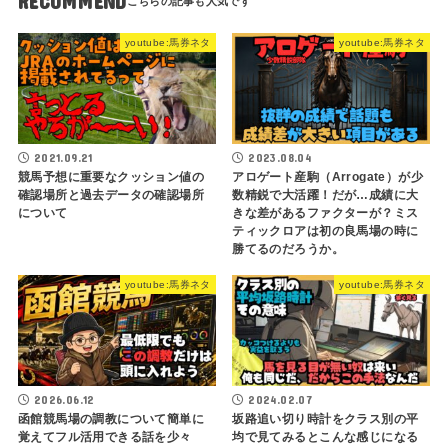
RECOMMEND
youtube:馬券ネタ
youtube:馬券ネタ
2021.09.21
2023.08.04
競馬予想に重要なクッション値の
アロゲート産駒（Arrogate）が少
確認場所と過去データの確認場所
数精鋭で大活躍！だが…成績に大
について
きな差があるファクターが？ミス
ティックロアは初の良馬場の時に
勝てるのだろうか。
youtube:馬券ネタ
youtube:馬券ネタ
2026.06.12
2024.02.07
函館競馬場の調教について簡単に
坂路追い切り時計をクラス別の平
覚えてフル活用できる話を少々
均で見てみるとこんな感じになる