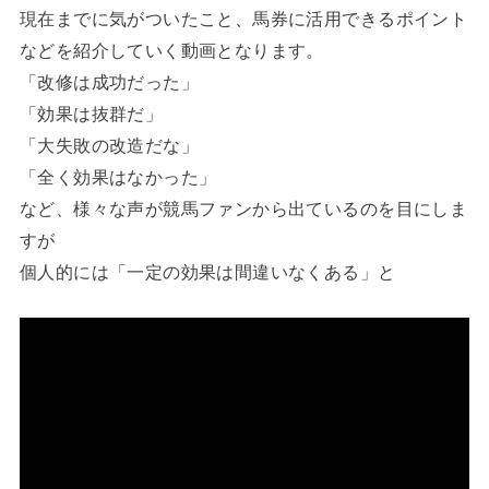
現在までに気がついたこと、馬券に活用できるポイント
などを紹介していく動画となります。
「改修は成功だった」
「効果は抜群だ」
「大失敗の改造だな」
「全く効果はなかった」
など、様々な声が競馬ファンから出ているのを目にしま
すが
個人的には「一定の効果は間違いなくある」と