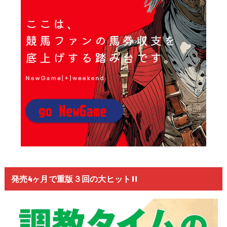
発売4ヶ月で重版３回の大ヒット!!