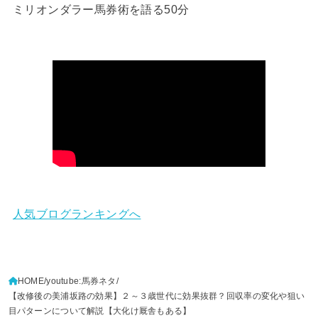
ミリオンダラー馬券術を語る50分
人気ブログランキングへ
HOME
youtube:馬券ネタ
【改修後の美浦坂路の効果】２～３歳世代に効果抜群？回収率の変化や狙い
目パターンについて解説【大化け厩舎もある】