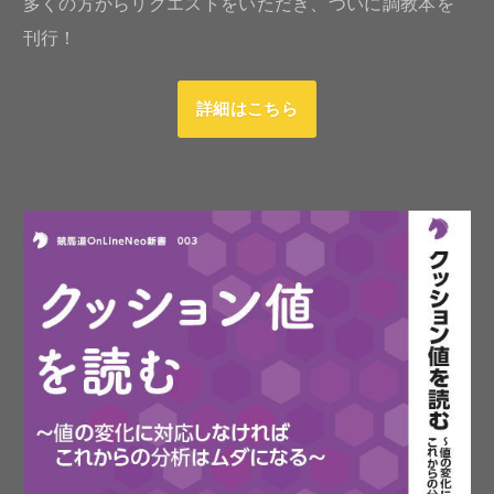
多くの方からリクエストをいただき、ついに調教本を
刊行！
詳細はこちら