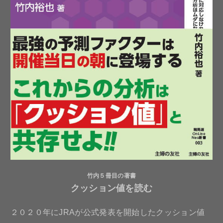
竹内５冊目の著書
クッション値を読む
２０２０年にJRAが公式発表を開始したクッション値