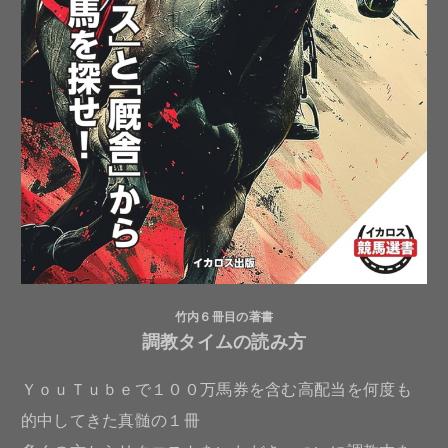
竹内６冊目の著書
調教タイムの読み方
ＹｏｕＴｕｂｅで１００万馬券を含む高配当を何度も
的中してきた真髄の１冊