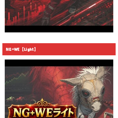
NG+WE【Light】