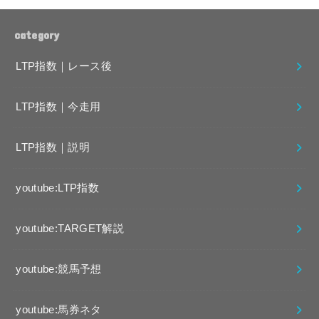
category
LTP指数｜レース後
LTP指数｜今走用
LTP指数｜説明
youtube:LTP指数
youtube:TARGET解説
youtube:競馬予想
youtube:馬券ネタ