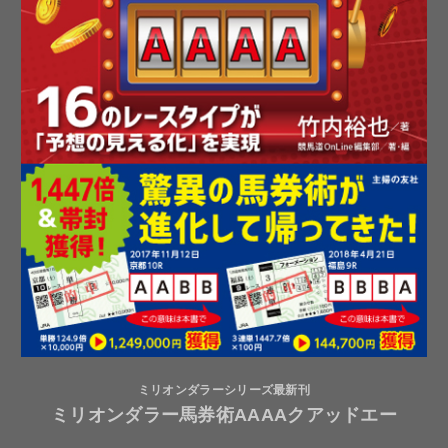
ミリオンダラーシリーズ最新刊
ミリオンダラー馬券術AAAAクアッドエー