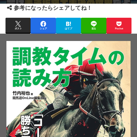
参考になったらシェアしてね！
ポスト
シェア
はてブ
送る
Pocket