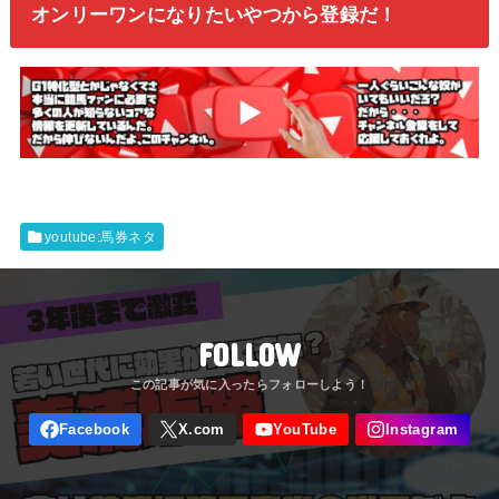
オンリーワンになりたいやつから登録だ！
youtube:馬券ネタ
FOLLOW