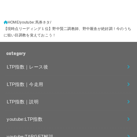
HOME
youtube:馬券ネタ
【現時点リーディング１位】野中賢二調教師、野中厩舎が絶好調！今のうち
に狙い目調教を覚えておこう！
category
LTP指数｜レース後
LTP指数｜今走用
LTP指数｜説明
youtube:LTP指数
youtube:TARGET解説