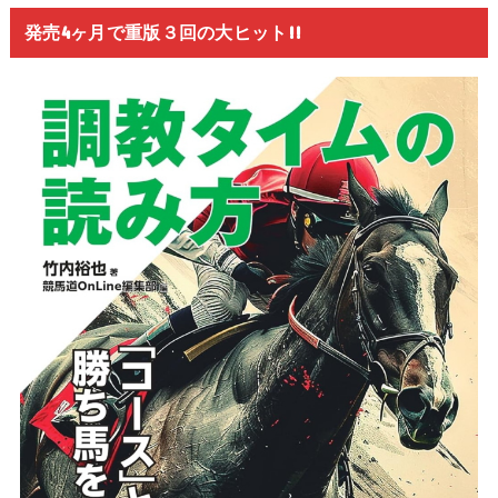
発売4ヶ月で重版３回の大ヒット!!