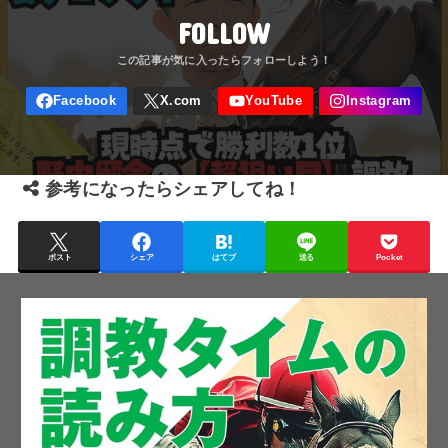
FOLLOW
参考になったらシェアしてね！
ポスト
シェア
はてブ
送る
Pocket