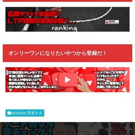
オンリーワンになりたいやつから登録だ！
youtube:馬券ネタ