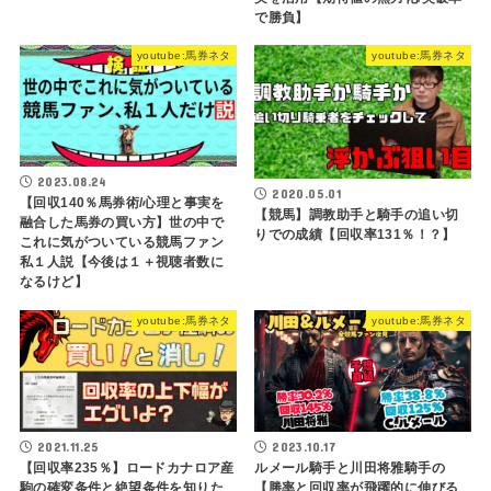
で勝負】
youtube:馬券ネタ
youtube:馬券ネタ
2023.08.24
2020.05.01
【回収140％馬券術/心理と事実を
【競馬】調教助手と騎手の追い切
融合した馬券の買い方】世の中で
りでの成績【回収率131％！？】
これに気がついている競馬ファン
私１人説【今後は１＋視聴者数に
なるけど】
youtube:馬券ネタ
youtube:馬券ネタ
2021.11.25
2023.10.17
【回収率235％】ロードカナロア産
ルメール騎手と川田将雅騎手の
駒の確変条件と絶望条件を知りた
【勝率と回収率が飛躍的に伸びる