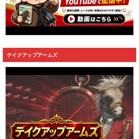
テイクアップアームズ