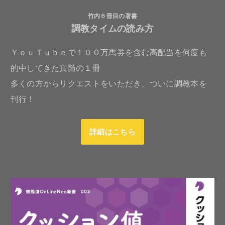
竹内６冊目の著書
調教タイムの読み方
ＹｏｕＴｕｂｅで１００万馬券を含む高配当を何度も
的中してきた真髄の１冊
多くの方からリクエストをいただき、ついに調教本を
刊行！
詳細はこちら