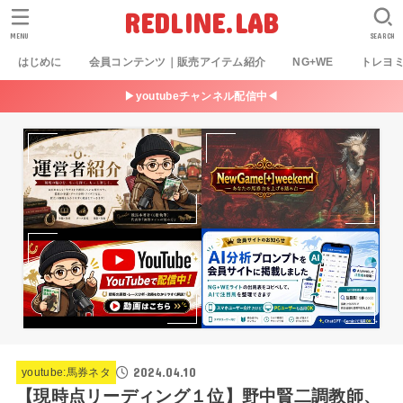
REDLINE.LAB
MENU
SEARCH
はじめに
会員コンテンツ｜販売アイテム紹介
NG+WE
トレヨ
▶youtubeチャンネル配信中◀
2024.04.10
youtube:馬券ネタ
【現時点リーディング１位】野中賢二調教師、