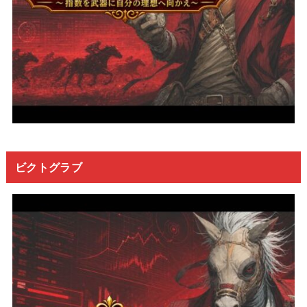
ビクトグラブ