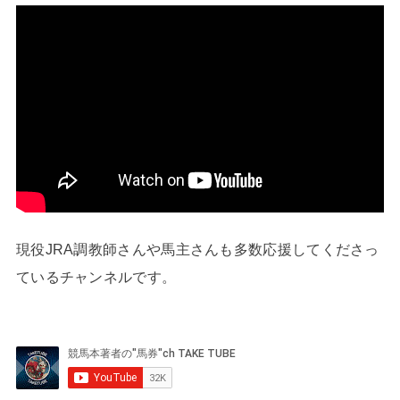
現役JRA調教師さんや馬主さんも多数応援してくださっ
ているチャンネルです。