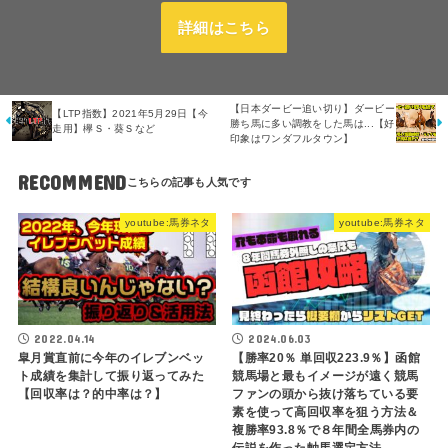
詳細はこちら
【日本ダービー追い切り】ダービー
【LTP指数】2021年5月29日【今
勝ち馬に多い調教をした馬は...【好
走用】欅Ｓ・葵Ｓなど
印象はワンダフルタウン】
RECOMMEND
youtube:馬券ネタ
youtube:馬券ネタ
2022.04.14
2024.06.03
皐月賞直前に今年のイレブンベッ
【勝率20％ 単回収223.9％】函館
ト成績を集計して振り返ってみた
競馬場と最もイメージが遠く競馬
【回収率は？的中率は？】
ファンの頭から抜け落ちている要
素を使って高回収率を狙う方法＆
複勝率93.8％で８年間全馬券内の
伝説を作った軸馬選定方法