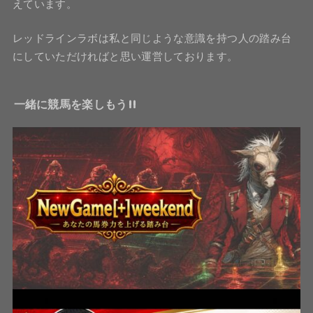
えています。
レッドラインラボは私と同じような意識を持つ人の踏み台
にしていただければと思い運営しております。
一緒に競馬を楽しもう!!