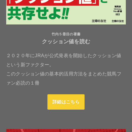
竹内５冊目の著書
クッション値を読む
２０２０年にJRAが公式発表を開始したクッション値
という新ファクター。
このクッション値の基本的活用方法をまとめた競馬フ
ァン必読の１冊
詳細はこちら