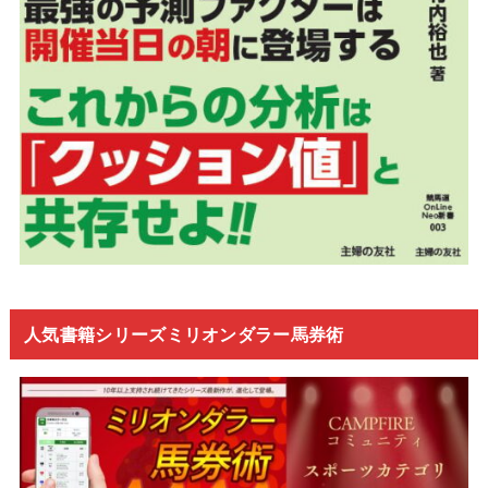
人気書籍シリーズミリオンダラー馬券術