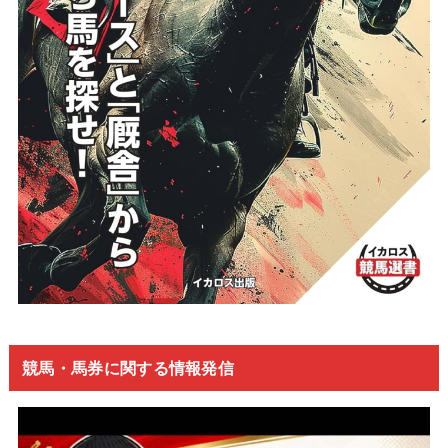
競馬・馬券に関する情報発信