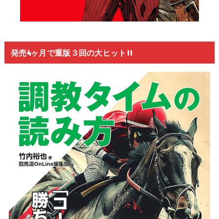
発売4ヶ月で重版３回の大ヒット!!