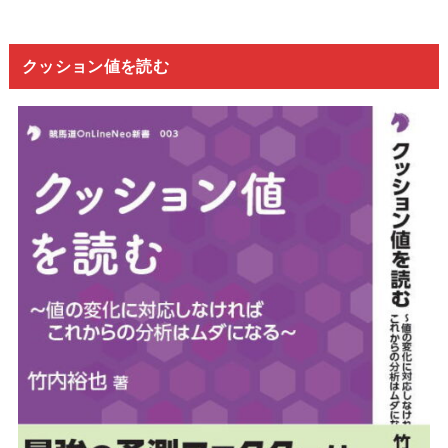
クッション値を読む