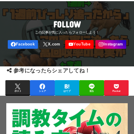
FOLLOW
参考になったらシェアしてね！
ポスト
シェア
はてブ
送る
Pocket