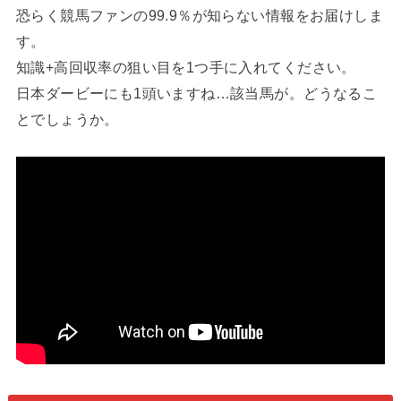
恐らく競馬ファンの99.9％が知らない情報をお届けしま
す。
知識+高回収率の狙い目を1つ手に入れてください。
日本ダービーにも1頭いますね…該当馬が。どうなるこ
とでしょうか。