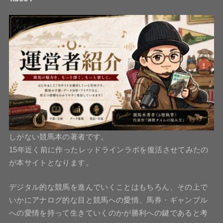
しがない競馬本の著者です。
15年近く前に作ったレッドラインラボを復活させてみたの
が本サイトとなります。
デジタル的な競馬を進んでいくことはもちろん、その上で
いかにアナログ的な目と競馬への愛情、馬券・ギャンブル
への愛情を持って生きていくのかが勝利への鍵であると考