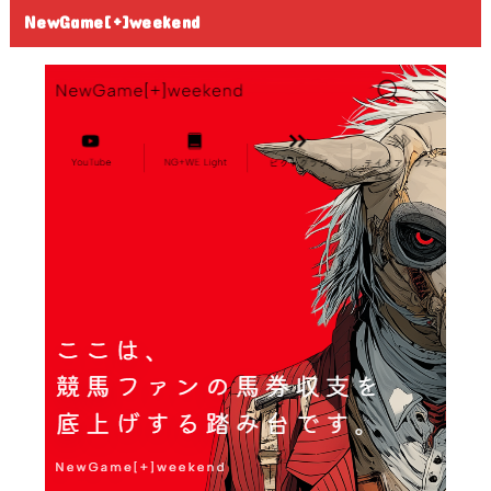
NewGame[+]weekend