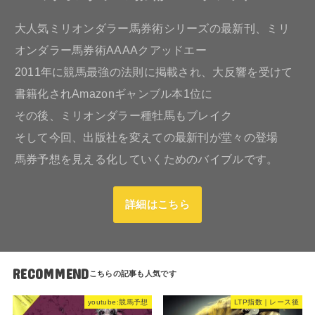
大人気ミリオンダラー馬券術シリーズの最新刊、ミリ
オンダラー馬券術AAAAクアッドエー
2011年に競馬最強の法則に掲載され、大反響を受けて
書籍化されAmazonギャンブル本1位に
その後、ミリオンダラー種牡馬もブレイク
そして今回、出版社を変えての最新刊が堂々の登場
馬券予想を見える化していくためのバイブルです。
詳細はこちら
RECOMMEND
youtube:競馬予想
LTP指数｜レース後