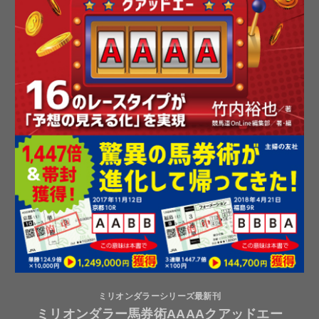
ミリオンダラーシリーズ最新刊
ミリオンダラー馬券術AAAAクアッドエー