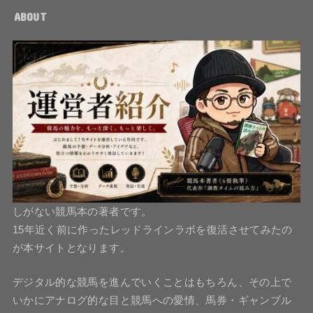
ABOUT
しがない競馬本の著者です。
15年近く前に作ったレッドラインラボを復活させてみたの
が本サイトとなります。
デジタル的な競馬を進んでいくことはもちろん、その上で
いかにアナログ的な目と競馬への愛情、馬券・ギャンブル