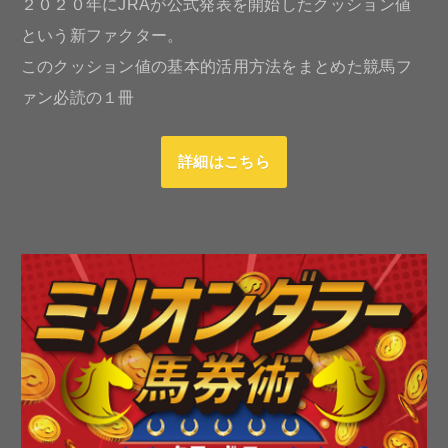
２０２０年にJRAが公式発表を開始したクッション値
という新ファクター。
このクッション値の基本的活用方法をまとめた競馬フ
ァン必読の１冊
詳細はこちら