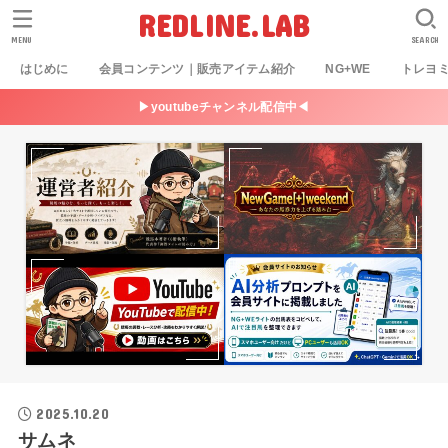
REDLINE.LAB
MENU
SEARCH
はじめに
会員コンテンツ｜販売アイテム紹介
NG+WE
トレヨ
▶youtubeチャンネル配信中◀
2025.10.20
サムネ