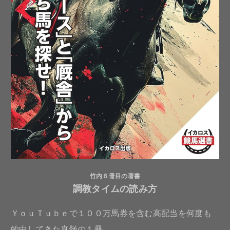
竹内６冊目の著書
調教タイムの読み方
ＹｏｕＴｕｂｅで１００万馬券を含む高配当を何度も
的中してきた真髄の１冊