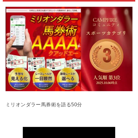
ミリオンダラー馬券術を語る50分