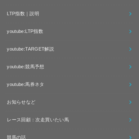
LTP指数｜説明
youtube:LTP指数
youtube:TARGET解説
youtube:競馬予想
youtube:馬券ネタ
お知らせなど
レース回顧：次走買いたい馬
競馬の話