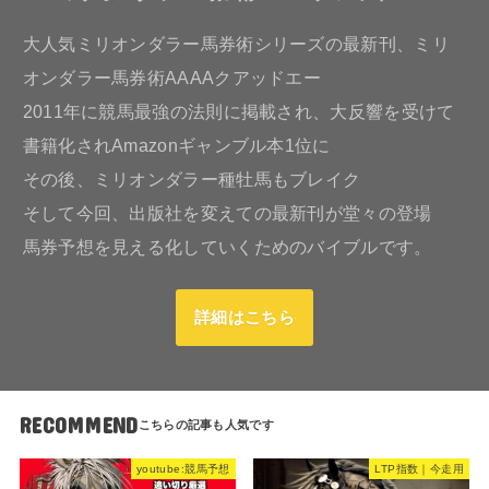
大人気ミリオンダラー馬券術シリーズの最新刊、ミリ
オンダラー馬券術AAAAクアッドエー
2011年に競馬最強の法則に掲載され、大反響を受けて
書籍化されAmazonギャンブル本1位に
その後、ミリオンダラー種牡馬もブレイク
そして今回、出版社を変えての最新刊が堂々の登場
馬券予想を見える化していくためのバイブルです。
詳細はこちら
RECOMMEND
youtube:競馬予想
LTP指数｜今走用