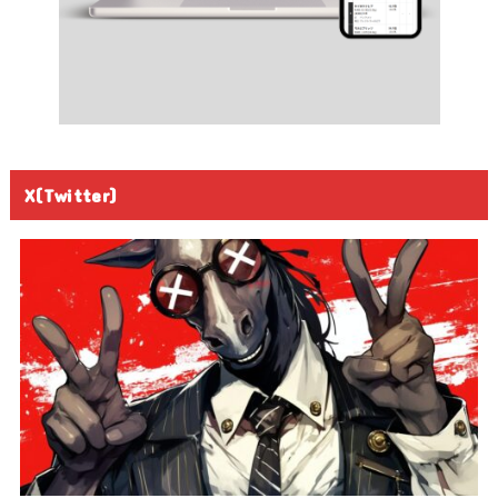
X(Twitter)