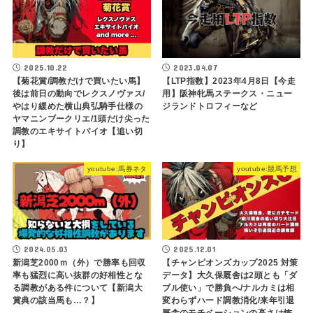
2025.10.22
2023.04.07
【菊花賞/調教だけで買いたい馬】
【LTP指数】2023年4月8日【今走
後は前日の動向でレクスノヴァス/
用】阪神牝馬ステークス・ニュー
やはり緩めた横山典弘騎手仕様の
ジランドトロフィーなど
ヤマニンブークリエ/1頭だけ尖った
調教のエキサイトバイオ【追い切
り】
youtube:馬券ネタ
youtube:競馬予想
2024.05.03
2025.12.01
新潟芝2000ｍ（外）で勝率も回収
【チャンピオンズカップ2025 対策
率も猛烈に高い抜群の好相性とな
データ】大久保厩舎は2頭とも「ダ
る調教がある件について【新潟大
ブル使い」で勝負へ/ナルカミは相
賞典の該当馬も…？】
変わらずハード調教消化/来年引退