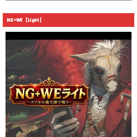
NG+WE【Light】