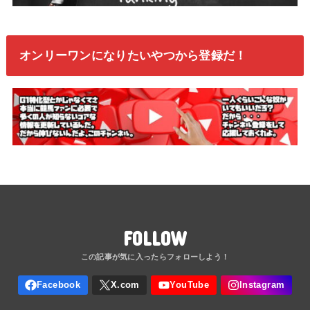
オンリーワンになりたいやつから登録だ！
FOLLOW