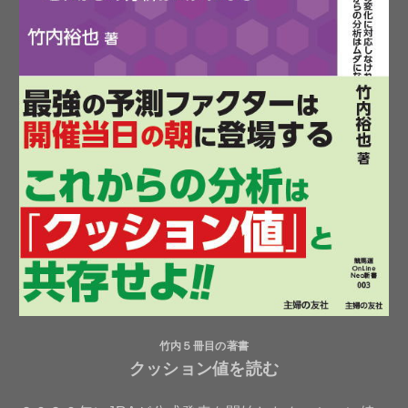
竹内５冊目の著書
クッション値を読む