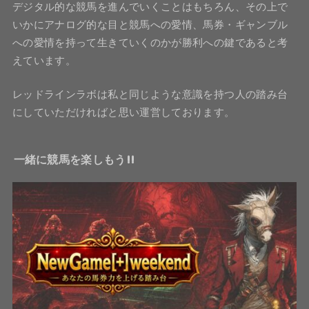
デジタル的な競馬を進んでいくことはもちろん、その上で
いかにアナログ的な目と競馬への愛情、馬券・ギャンブル
への愛情を持って生きていくのかが勝利への鍵であると考
えています。
レッドラインラボは私と同じような意識を持つ人の踏み台
にしていただければと思い運営しております。
一緒に競馬を楽しもう!!