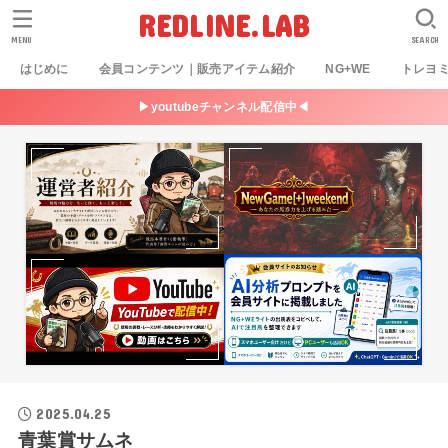
REDLINE.LAB
MENU
SEARCH
はじめに
会員コンテンツ｜販売アイテム紹介
NG+WE
トレヨ
▶youtubeチャンネル配信中◀
2025.04.25
青葉賞サムネ