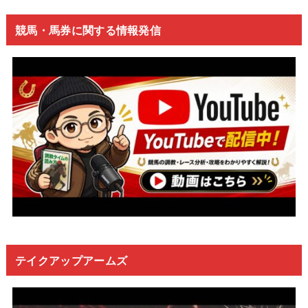
競馬・馬券に関する情報発信
テイクアップアームズ