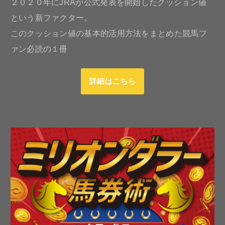
２０２０年にJRAが公式発表を開始したクッション値
という新ファクター。
このクッション値の基本的活用方法をまとめた競馬フ
ァン必読の１冊
詳細はこちら