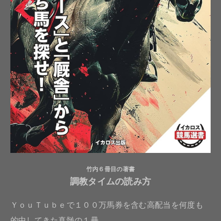
竹内６冊目の著書
調教タイムの読み方
ＹｏｕＴｕｂｅで１００万馬券を含む高配当を何度も
的中してきた真髄の１冊