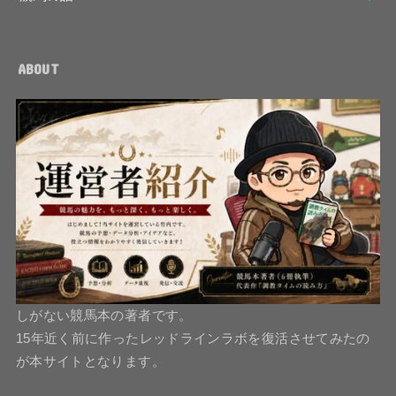
ABOUT
しがない競馬本の著者です。
15年近く前に作ったレッドラインラボを復活させてみたの
が本サイトとなります。