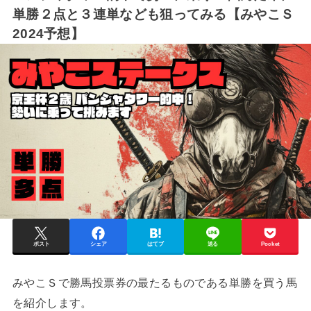
単勝２点と３連単なども狙ってみる【みやこＳ
2024予想】
ポスト
シェア
はてブ
送る
Pocket
みやこＳで勝馬投票券の最たるものである単勝を買う馬
を紹介します。