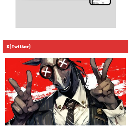
X(Twitter)