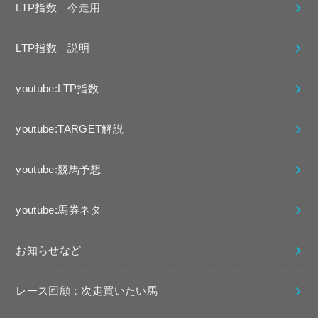
LTP指数｜今走用
LTP指数｜説明
youtube:LTP指数
youtube:TARGET解説
youtube:競馬予想
youtube:馬券ネタ
お知らせなど
レース回顧：次走買いたい馬