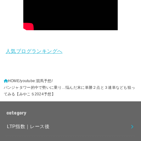
人気ブログランキングへ
HOME
youtube:競馬予想
パンジャタワー的中で勢いに乗り…悩んだ末に単勝２点と３連単なども狙っ
てみる【みやこＳ2024予想】
category
LTP指数｜レース後