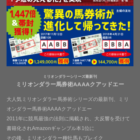
ミリオンダラーシリーズ最新刊
ミリオンダラー馬券術AAAAクアッドエー
大人気ミリオンダラー馬券術シリーズの最新刊、ミリ
オンダラー馬券術AAAAクアッドエー
2011年に競馬最強の法則に掲載され、大反響を受けて
書籍化されAmazonギャンブル本1位に
その後、ミリオンダラー種牡馬もブレイク