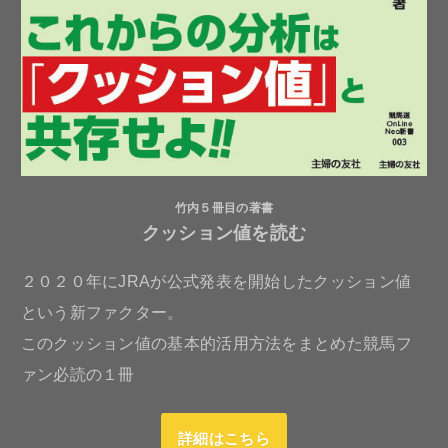
竹内５冊目の著書
クッション値を読む
２０２０年にJRAが公式発表を開始したクッション値
という新ファクター。
このクッション値の基本的活用方法をまとめた競馬フ
ァン必読の１冊
詳細はこちら