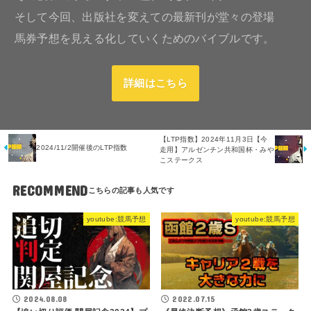
そして今回、出版社を変えての最新刊が堂々の登場
馬券予想を見える化していくためのバイブルです。
詳細はこちら
【LTP指数】2024年11月3日【今
2024/11/2開催後のLTP指数
走用】アルゼンチン共和国杯・みや
こステークス
RECOMMEND
youtube:競馬予想
youtube:競馬予想
2024.08.08
2022.07.15