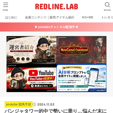
REDLINE.LAB
MENU
SEARCH
はじめに
会員コンテンツ｜販売アイテム紹介
NG+WE
トレヨ
▶youtubeチャンネル配信中◀
2024.11.02
youtube:競馬予想
パンジャタワー的中で勢いに乗り…悩んだ末に