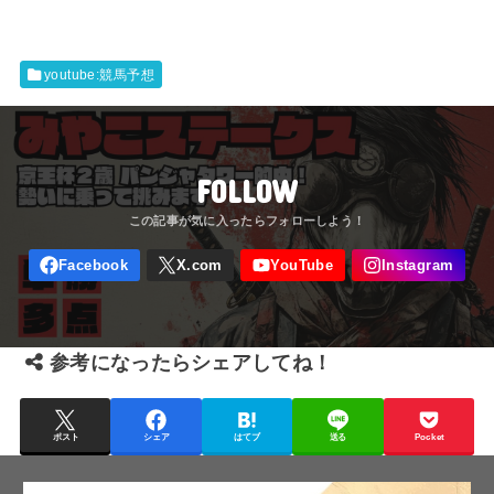
youtube:競馬予想
FOLLOW
参考になったらシェアしてね！
ポスト
シェア
はてブ
送る
Pocket