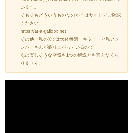
います。
そもそもどういうものなのか？はサイトでご確認
ください。
https://at-a-gallopx.net
その他、私のXでは大体毎週「キター」と私とメ
ンバーさんが盛り上がっているので
あの楽しそうな空気も1つの解説とも言えなくあ
りません。