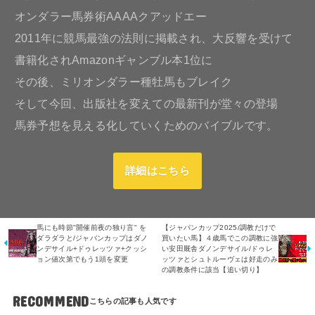
オンダラー馬券術AAAAクアッドエー
2011年に競馬最強の法則に掲載され、大反響を受けて
書籍化されAmazonギャンブル本1位に
その後、ミリオンダラー種牡馬もブレイク
そして今回、出版社を変えての最新刊が堂々の登場
馬券予想を見える化していくためのバイブルです。
詳細はこちら
馬にも時節"開催前夜の独り言" を
【ジャパンカップ2025/調教だけで
ダラダラと/ジャパンカップはダノ
買いたい馬】４歳馬でこの調教に強
ンデサイル+ドゥレッツァ+クッシ
い安田厩舎ダノンデサイル/ドゥレ
ョン値次第でもう1頭を変更
ッツァとシュトルーヴェは好走のみ
の調教条件に該当【追い切り】
RECOMMEND