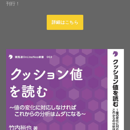
刊行！
詳細はこちら