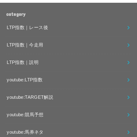
category
LTP指数｜レース後
LTP指数｜今走用
LTP指数｜説明
youtube:LTP指数
youtube:TARGET解説
youtube:競馬予想
youtube:馬券ネタ