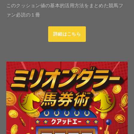
このクッション値の基本的活用方法をまとめた競馬フ
ァン必読の１冊
詳細はこちら