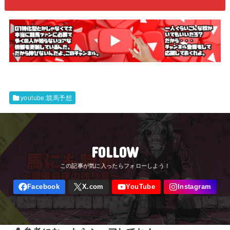
youtube:競馬予想
FOLLOW