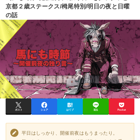
京都２歳ステークス/栂尾特別/明日の夜と日曜
の話
ポスト
シェア
はてブ
送る
Pocket
平日はしっかり、開催前夜はもうまったり。