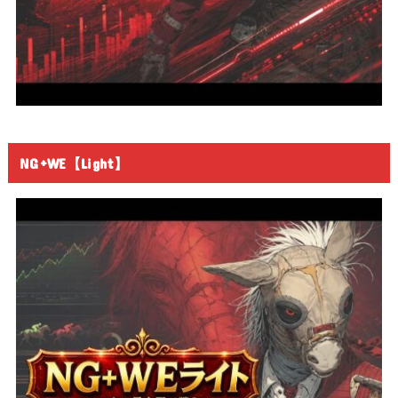
NG+WE【Light】