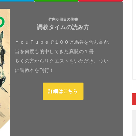
竹内６冊目の著書
調教タイムの読み方
ＹｏｕＴｕｂｅで１００万馬券を含む高配
当を何度も的中してきた真髄の１冊
多くの方からリクエストをいただき、つい
に調教本を刊行！
詳細はこちら