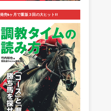
発売4ヶ月で重版３回の大ヒット!!