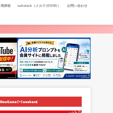
ー馬券術
substack（メルマガ/SNS）
お問い合わせ
NewGame[+]weekend