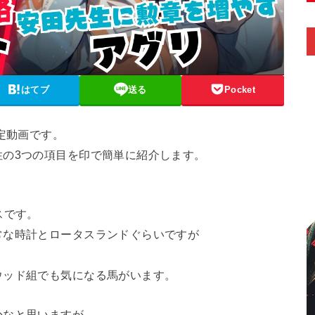
はてブ
送る
Pocket
定動画です。
性の3つの項目を印で簡単に紹介します。
スです。
常な時計とロータスランドぐらいですが
。
ウッド組でも気になる馬がいます。
かなと思いますが。