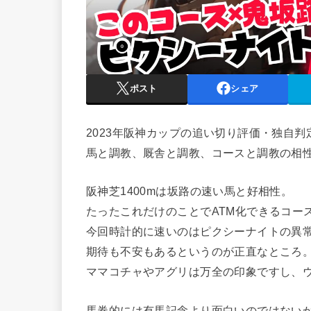
ポスト
シェア
2023年阪神カップの追い切り評価・独自判
馬と調教、厩舎と調教、コースと調教の相
阪神芝1400mは坂路の速い馬と好相性。
たったこれだけのことでATM化できるコー
今回時計的に速いのはピクシーナイトの異
期待も不安もあるというのが正直なところ
ママコチャやアグリは万全の印象ですし、
馬券的には有馬記念より面白いのではない