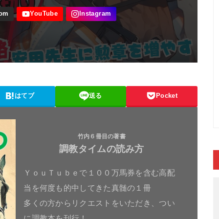
はてブ
送る
Pocket
竹内６冊目の著書
調教タイムの読み方
ＹｏｕＴｕｂｅで１００万馬券を含む高配
当を何度も的中してきた真髄の１冊
多くの方からリクエストをいただき、つい
に調教本を刊行！