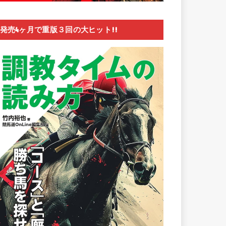
発売4ヶ月で重版３回の大ヒット!!