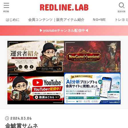
REDLINE.LAB
MENU
SEARCH
はじめに
会員コンテンツ｜販売アイテム紹介
NG+WE
トレヨ
▶youtubeチャンネル配信中◀
2024.03.06
金鯱賞サムネ