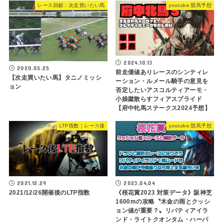
レース回顧：次走買いたい馬
youtube:競馬予想
2024.10.13
2020.05.25
前走価値ありレースのシンティレ
【次走買いたい馬】タニノミッシ
ーション・ルメール騎手の意見を
ョン
否定したいアスコルティアーモ・
小娘蹴散らすフィアスプライド
【府中牝馬ステークス2024予想】
LTP指数｜レース後
youtube:競馬予想
2021.12.29
2023.04.04
2021/12/26開催後のLTP指数
《桜花賞2023 対策データ》阪神芝
1600mの攻略〝木金の雨とクッシ
ョン値が重要？〟リバティアイラ
ンド・ライトクオンタム・ハーパ