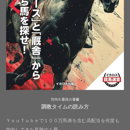
竹内６冊目の著書
調教タイムの読み方
ＹｏｕＴｕｂｅで１００万馬券を含む高配当を何度も
的中してきた真髄の１冊