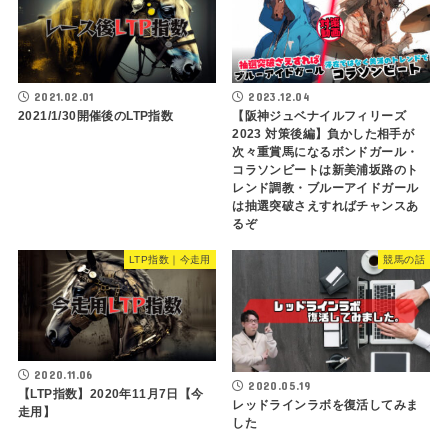
2021.02.01
2023.12.04
2021/1/30開催後のLTP指数
【阪神ジュベナイルフィリーズ
2023 対策後編】負かした相手が
次々重賞馬になるボンドガール・
コラソンビートは新美浦坂路のト
レンド調教・ブルーアイドガール
は抽選突破さえすればチャンスあ
るぞ
LTP指数｜今走用
競馬の話
2020.11.06
2020.05.19
【LTP指数】2020年11月7日【今
レッドラインラボを復活してみま
走用】
した