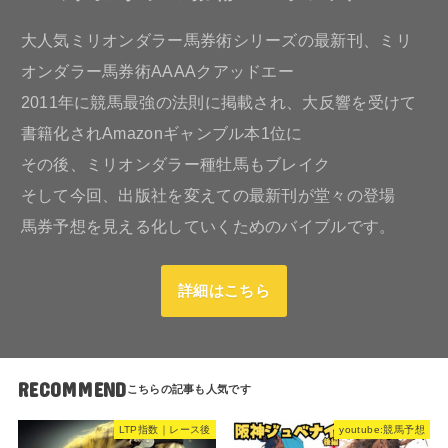
大人気ミリオンダラー馬券術シリーズの最新刊、ミリ
オンダラー馬券術AAAAクアッドエー
2011年に競馬最強の法則に掲載され、大反響を受けて
書籍化されAmazonギャンブル本1位に
その後、ミリオンダラー種牡馬もブレイク
そして今回、出版社を変えての最新刊が堂々の登場
馬券予想を見える化していくためのバイブルです。
詳細はこちら
RECOMMEND
LTP指数｜レース後
youtube:競馬予想