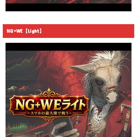
NG+WE【Light】