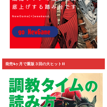
発売4ヶ月で重版３回の大ヒット!!