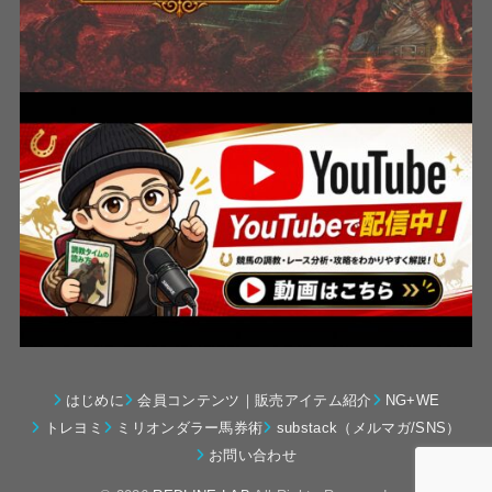
はじめに
会員コンテンツ｜販売アイテム紹介
NG+WE
トレヨミ
ミリオンダラー馬券術
substack（メルマガ/SNS）
お問い合わせ