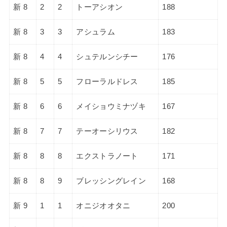
新 8
2
2
トーアシオン
188
新 8
3
3
アシュラム
183
新 8
4
4
シュテルンシチー
176
新 8
5
5
フローラルドレス
185
新 8
6
6
メイショウミナヅキ
167
新 8
7
7
テーオーシリウス
182
新 8
8
8
エクストラノート
171
新 8
8
9
ブレッシングレイン
168
新 9
1
1
オニジオオタニ
200