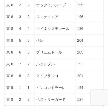
東 8
2
2
ナックイルシーブ
195
東 8
3
3
ワンデイモア
196
東 8
4
4
マイネルステレール
196
東 8
5
5
ペレ
204
東 8
6
6
プリュムドール
205
東 8
7
7
ルタンブル
193
東 8
8
8
アイブランコ
201
東 9
1
1
インコントラーレ
194
東 9
2
2
ベストリーガード
187