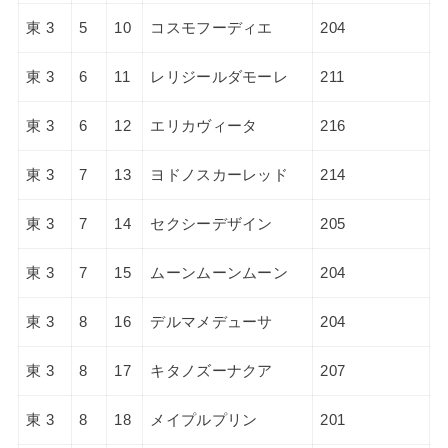
東 3
5
10
コスモフーディエ
204
東 3
6
11
レリジールダモーレ
211
東 3
6
12
エリカヴィータ
216
東 3
7
13
ヨドノスカーレッド
214
東 3
7
14
セクシーデザイン
205
東 3
7
15
ムーンムーンムーン
204
東 3
8
16
デルマメデューサ
204
東 3
8
17
キタノズーナクア
207
東 3
8
18
メイプルプリン
201