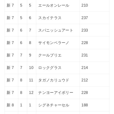
新 7
5
5
エールオンレール
210
新 7
5
6
スカイテラス
237
新 7
6
7
スパニッシュアート
233
新 7
6
8
サイモンベラーノ
228
新 7
7
9
クールブリエ
231
新 7
7
10
ロックグラス
214
新 7
8
11
タガノカリュウド
212
新 7
8
12
ナンヨーアイボリー
228
新 8
1
1
シグネチャーセル
188