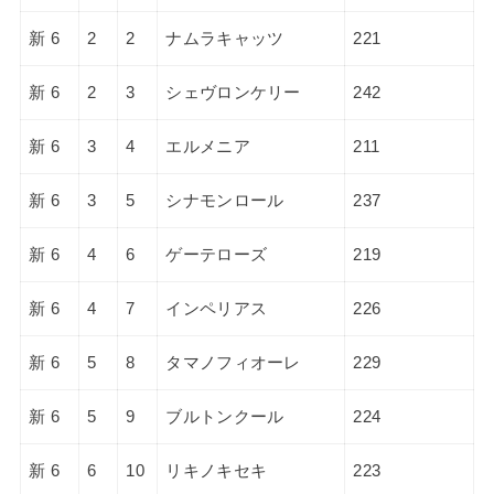
新 6
2
2
ナムラキャッツ
221
新 6
2
3
シェヴロンケリー
242
新 6
3
4
エルメニア
211
新 6
3
5
シナモンロール
237
新 6
4
6
ゲーテローズ
219
新 6
4
7
インペリアス
226
新 6
5
8
タマノフィオーレ
229
新 6
5
9
ブルトンクール
224
新 6
6
10
リキノキセキ
223