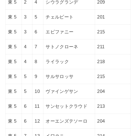
東 5
2
4
シウラグランデ
209
東 5
3
5
チェルビート
201
東 5
3
6
エピファニー
215
東 5
4
7
サトノクローネ
211
東 5
4
8
ライラック
218
東 5
5
9
サルサロッサ
215
東 5
5
10
ヴァインゲサン
204
東 5
6
11
サンセットクラウド
213
東 5
6
12
オーエンズテソーロ
204
東 5
7
13
イワクニ
214