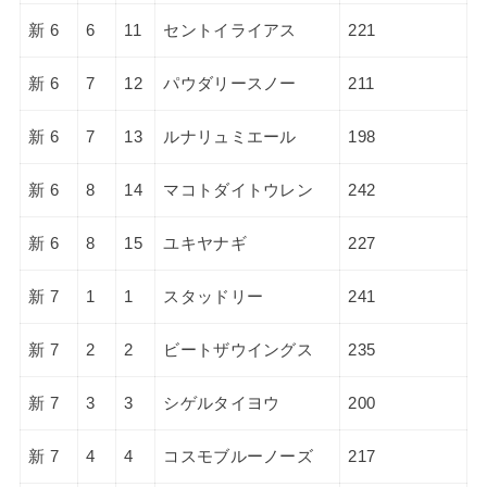
新 6
6
11
セントイライアス
221
新 6
7
12
パウダリースノー
211
新 6
7
13
ルナリュミエール
198
新 6
8
14
マコトダイトウレン
242
新 6
8
15
ユキヤナギ
227
新 7
1
1
スタッドリー
241
新 7
2
2
ビートザウイングス
235
新 7
3
3
シゲルタイヨウ
200
新 7
4
4
コスモブルーノーズ
217