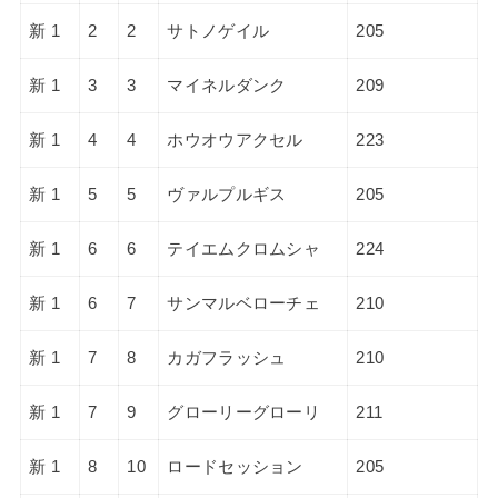
新 1
2
2
サトノゲイル
205
新 1
3
3
マイネルダンク
209
新 1
4
4
ホウオウアクセル
223
新 1
5
5
ヴァルプルギス
205
新 1
6
6
テイエムクロムシャ
224
新 1
6
7
サンマルベローチェ
210
新 1
7
8
カガフラッシュ
210
新 1
7
9
グローリーグローリ
211
新 1
8
10
ロードセッション
205