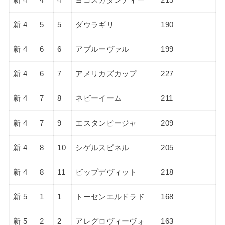
新 4
5
5
ダウラギリ
190
新 4
6
6
アプルーヴァル
199
新 4
6
7
アメリカズカップ
227
新 4
7
8
ネビーイーム
211
新 4
7
9
エスタンピージャ
209
新 4
8
10
シゲルスピネル
205
新 4
8
11
ビップデヴィット
218
新 5
1
1
トーセンエルドラド
168
新 5
2
2
アレグロヴィーヴォ
163