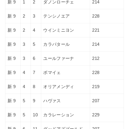
新 9
1
2
ダノンローチェ
214
新 9
2
3
テンシノエア
228
新 9
2
4
ウインミニヨン
221
新 9
3
5
カラパタール
214
新 9
3
6
ユールファーナ
212
新 9
4
7
ボマイェ
228
新 9
4
8
オリアメンディ
219
新 9
5
9
ハヴァス
207
新 9
5
10
カラレーション
229
新 9
6
11
グッドアズゴールド
207