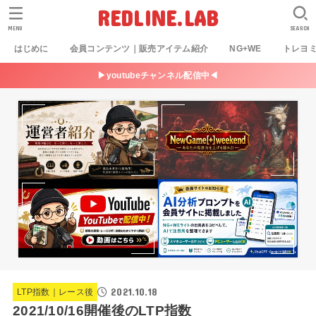
REDLINE.LAB
MENU
SEARCH
はじめに
会員コンテンツ｜販売アイテム紹介
NG+WE
トレヨ
▶youtubeチャンネル配信中◀
2021.10.18
LTP指数｜レース後
2021/10/16開催後のLTP指数