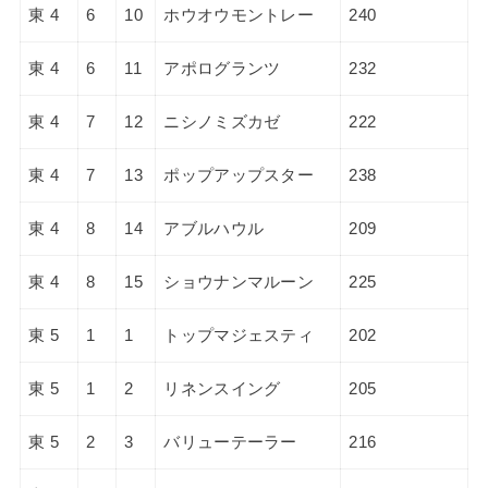
東 4
6
10
ホウオウモントレー
240
東 4
6
11
アポログランツ
232
東 4
7
12
ニシノミズカゼ
222
東 4
7
13
ポップアップスター
238
東 4
8
14
アブルハウル
209
東 4
8
15
ショウナンマルーン
225
東 5
1
1
トップマジェスティ
202
東 5
1
2
リネンスイング
205
東 5
2
3
バリューテーラー
216