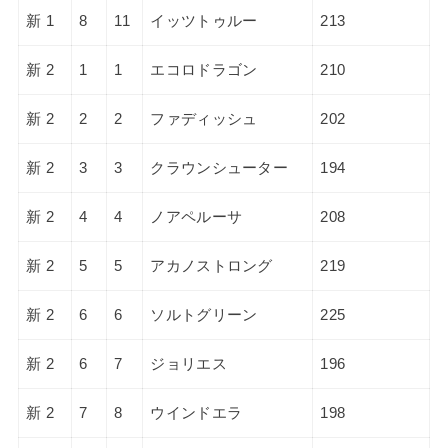
新 1
8
11
イッツトゥルー
213
新 2
1
1
エコロドラゴン
210
新 2
2
2
ファディッシュ
202
新 2
3
3
クラウンシューター
194
新 2
4
4
ノアペルーサ
208
新 2
5
5
アカノストロング
219
新 2
6
6
ソルトグリーン
225
新 2
6
7
ジョリエス
196
新 2
7
8
ウインドエラ
198