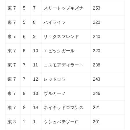
東 7
5
7
スリートップキズナ
253
東 7
5
8
ハイライフ
220
東 7
6
9
リュクスフレンド
240
東 7
6
10
エピックガール
220
東 7
7
11
コスモアディラート
238
東 7
7
12
レッドロワ
243
東 7
8
13
ヴルカーノ
246
東 7
8
14
ネイキッドロマンス
221
東 8
1
1
ウシュバテソーロ
201