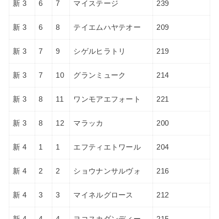
新 3
6
7
マイステージ
239
新 3
6
8
テイエムハヤテオー
209
新 3
7
9
シゲルヒラトリ
219
新 3
7
10
グランミューク
214
新 3
8
11
ワンモアエフォート
221
新 3
8
12
マラッカ
200
新 4
1
1
エフティエトワール
204
新 4
2
2
ショウナンサルヴォ
216
新 4
3
3
マイネルグロース
212
新 4
4
4
ヨコスカダンディー
215