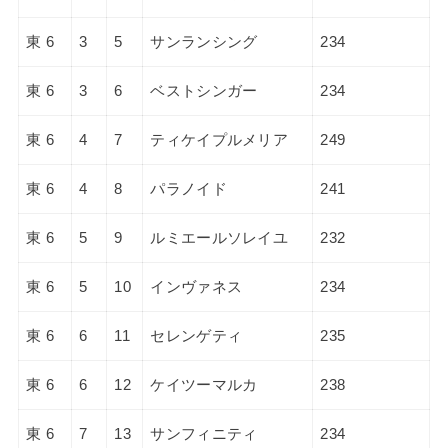
東 6
3
5
サンランシング
234
東 6
3
6
ベストシンガー
234
東 6
4
7
ティケイプルメリア
249
東 6
4
8
パラノイド
241
東 6
5
9
ルミエールソレイユ
232
東 6
5
10
インヴァネス
234
東 6
6
11
セレンゲティ
235
東 6
6
12
ケイツーマルカ
238
東 6
7
13
サンフィニティ
234