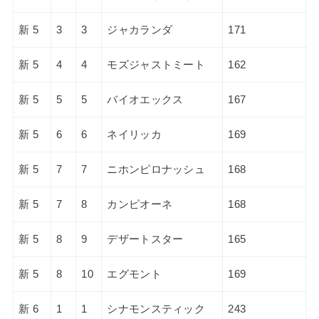
新 5
3
3
ジャカランダ
171
新 5
4
4
モズジャストミート
162
新 5
5
5
バイオエックス
167
新 5
6
6
ネイリッカ
169
新 5
7
7
ニホンピロナッシュ
168
新 5
7
8
カンピオーネ
168
新 5
8
9
デザートスター
165
新 5
8
10
エグモント
169
新 6
1
1
シナモンスティック
243