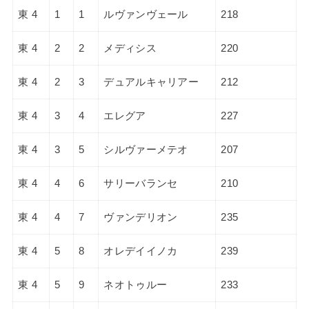
東 4
1
1
ルヴァンヴェール
218
東 4
2
2
メディシス
220
東 4
2
3
デュアルキャリアー
212
東 4
3
4
エレグア
227
東 4
3
5
シルヴァーメテオ
207
東 4
4
6
サリーバランセ
210
東 4
4
7
ヴァンデリオン
235
東 4
5
8
オレデイイノカ
239
東 4
5
9
ネオトゥルー
233