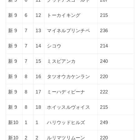
新 9
6
12
トーカイキング
215
新 9
7
13
マイネルプリンチペ
236
新 9
7
14
シコウ
214
新 9
7
15
ミスビアンカ
240
新 9
8
16
タツオウカケンラン
220
新 9
8
17
ミーハディビーナ
222
新 9
8
18
ホイッスルヴォイス
215
新10
1
1
ハリウッドヒルズ
249
新10
2
2
ルリマツリムーン
220