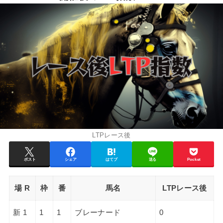
LTPレース後
ポスト
シェア
はてブ
送る
Pocket
場 R
枠
番
馬名
LTPレース後
新 1
1
1
ブレーナード
0