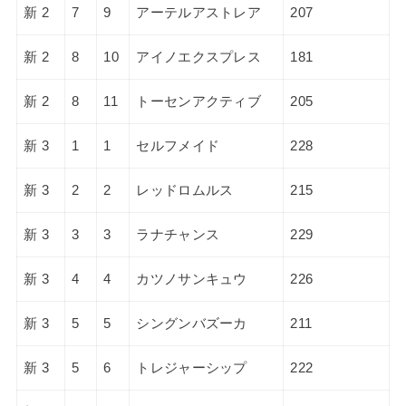
新 2
7
9
アーテルアストレア
207
新 2
8
10
アイノエクスプレス
181
新 2
8
11
トーセンアクティブ
205
新 3
1
1
セルフメイド
228
新 3
2
2
レッドロムルス
215
新 3
3
3
ラナチャンス
229
新 3
4
4
カツノサンキュウ
226
新 3
5
5
シングンバズーカ
211
新 3
5
6
トレジャーシップ
222