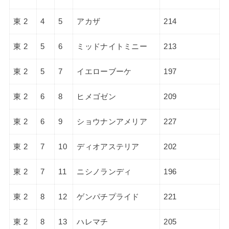
東 2
4
5
アカザ
214
東 2
5
6
ミッドナイトミニー
213
東 2
5
7
イエローブーケ
197
東 2
6
8
ヒメゴゼン
209
東 2
6
9
ショウナンアメリア
227
東 2
7
10
ディオアステリア
202
東 2
7
11
ニシノランディ
196
東 2
8
12
ゲンパチプライド
221
東 2
8
13
ハレマチ
205