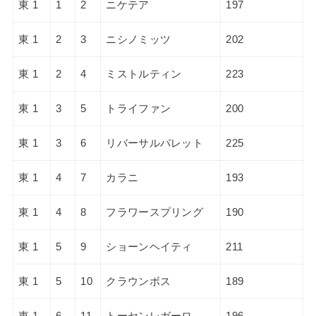
東 1
1
2
ニケテア
197
東 1
2
3
ニシノミッツ
202
東 1
2
4
ミストルティン
223
東 1
3
5
トライファン
200
東 1
3
6
リバーサルバレット
225
東 1
4
7
カラニ
193
東 1
4
8
フラワースプリング
190
東 1
5
9
ショーンヘイティ
211
東 1
5
10
クラウンボス
189
東 1
6
11
トーセンレガーロ
196