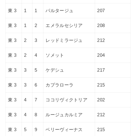
東 3
1
1
パルタージュ
207
東 3
1
2
エメラルセシリア
208
東 3
2
3
レッドミラージュ
212
東 3
2
4
ソメット
204
東 3
3
5
ケデシュ
217
東 3
3
6
カプラローラ
215
東 3
4
7
ココリヴィクトリア
202
東 3
4
8
ルージュカルミア
212
東 3
5
9
ベリーヴィーナス
215