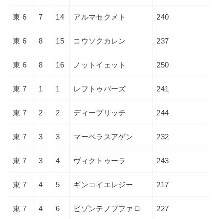
東 6
7
14
アルマセクメト
240
東 6
8
15
コウソクカレン
237
東 6
8
16
ノットイェット
250
東 7
1
1
レフトゥバーズ
241
東 7
2
2
ディープリッチ
244
東 7
3
3
マーベラスアゲン
232
東 7
3
4
ヴィクトゥーラ
243
東 7
4
5
ギンコイエレジー
217
東 7
4
6
ビゾンテノブファロ
227