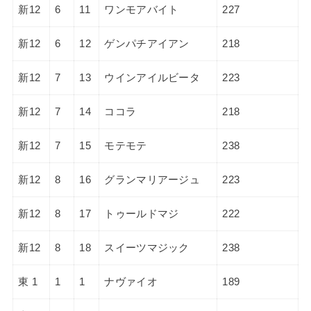
新12
6
11
ワンモアバイト
227
新12
6
12
ゲンパチアイアン
218
新12
7
13
ウインアイルビータ
223
新12
7
14
ココラ
218
新12
7
15
モテモテ
238
新12
8
16
グランマリアージュ
223
新12
8
17
トゥールドマジ
222
新12
8
18
スイーツマジック
238
東 1
1
1
ナヴァイオ
189