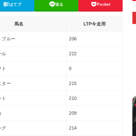
はてブ
送る
Pocket
馬名
LTP今走用
トブルー
206
ール
222
フト
0
スター
215
ート
210
カ
209
ング
214