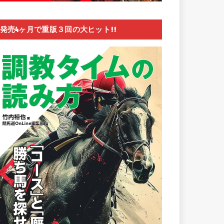
発売4ヶ月で重版３回の大ヒット!!