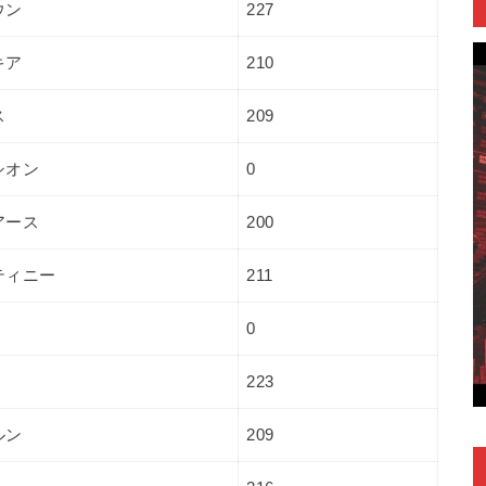
ウン
227
キア
210
ス
209
シオン
0
アース
200
ティニー
211
0
223
ルン
209