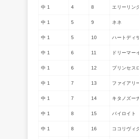
中 1
4
8
エリーリン
中 1
5
9
ネネ
中 1
5
10
ハートディ
中 1
6
11
ドリーマー
中 1
6
12
プリンセス
中 1
7
13
ファイアリ
中 1
7
14
キタノズー
中 1
8
15
バイロイト
中 1
8
16
ココリヴィ