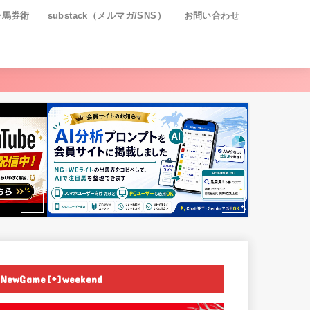
ー馬券術
substack（メルマガ/SNS）
お問い合わせ
NewGame[+]weekend