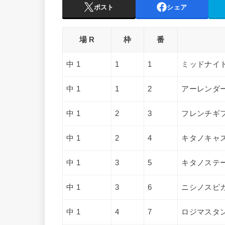
ポスト
シェア
場 R
枠
番
中 1
1
1
ミッドナイ
中 1
1
2
アーレンダ
中 1
2
3
フレンチギ
中 1
2
4
キタノキャ
中 1
3
5
キタノステ
中 1
3
6
ニシノスピ
中 1
4
7
ロジマスタ