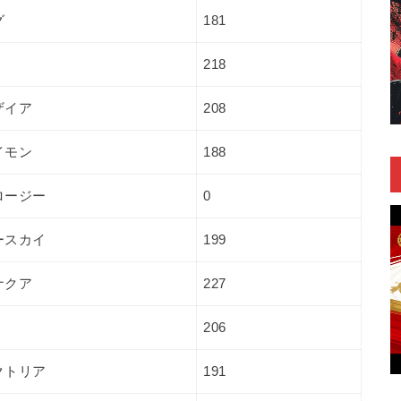
グ
181
218
ザイア
208
イモン
188
ロージー
0
ースカイ
199
ナクア
227
206
クトリア
191