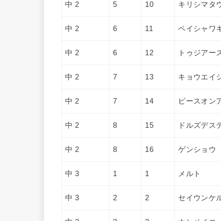
中 2
5
10
キリシマタ
中 2
6
11
ペイシャワ
中 2
6
12
トゥジアー
中 2
7
13
キョウエイ
中 2
7
14
ピースオン
中 2
8
15
ドルズデス
中 2
8
16
ゲンショウ
中 3
1
1
メルト
中 3
2
2
セイウンケ