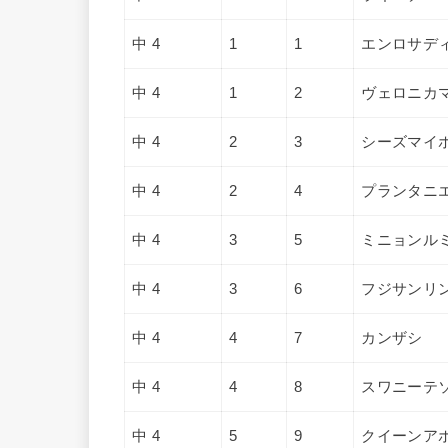
中 4
1
1
エンロサデ
中 4
1
2
ヴェロニカ
中 4
2
3
シーズマイ
中 4
2
4
プランタニ
中 4
3
5
ミニョンル
中 4
3
6
フジサンリ
中 4
4
7
カンザシ
中 4
4
8
スワニーテ
中 4
5
9
クイーンア