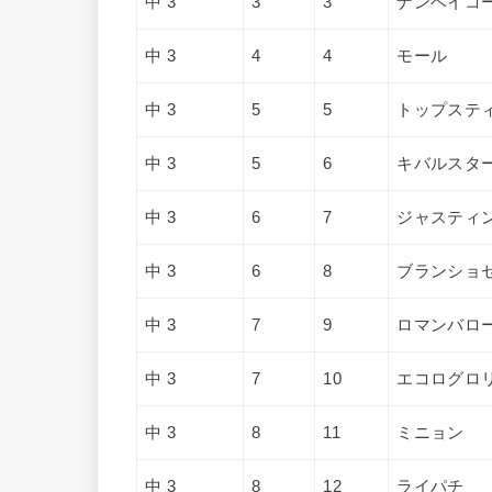
中 3
3
3
ナンベイコ
中 3
4
4
モール
中 3
5
5
トップステ
中 3
5
6
キバルスタ
中 3
6
7
ジャスティ
中 3
6
8
ブランショ
中 3
7
9
ロマンバロ
中 3
7
10
エコログロ
中 3
8
11
ミニョン
中 3
8
12
ライパチ