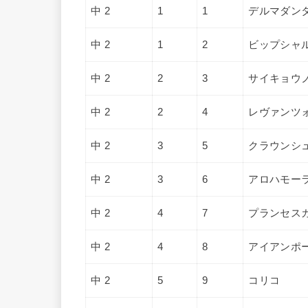
中 2
1
1
デルマダン
中 2
1
2
ビップシャ
中 2
2
3
サイキョウ
中 2
2
4
レヴァンツ
中 2
3
5
クラウンシ
中 2
3
6
アロハモー
中 2
4
7
プランセス
中 2
4
8
アイアンポ
中 2
5
9
コリコ