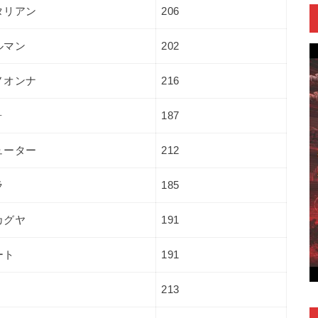
タリアン
206
ルマン
202
ノオンナ
216
ォ
187
ューター
212
ラ
185
カグヤ
191
ート
191
213