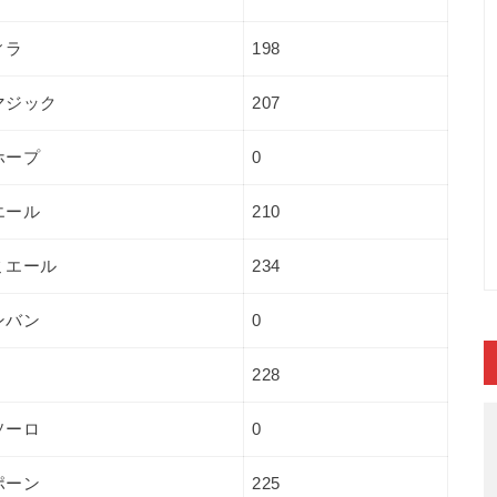
ィラ
198
マジック
207
ホープ
0
エール
210
ミエール
234
ンバン
0
228
ソーロ
0
ポーン
225