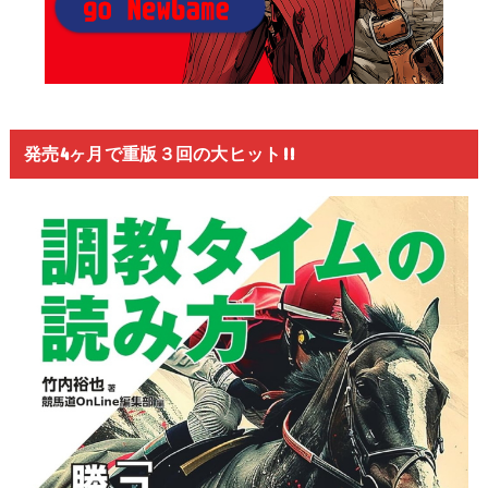
発売4ヶ月で重版３回の大ヒット!!