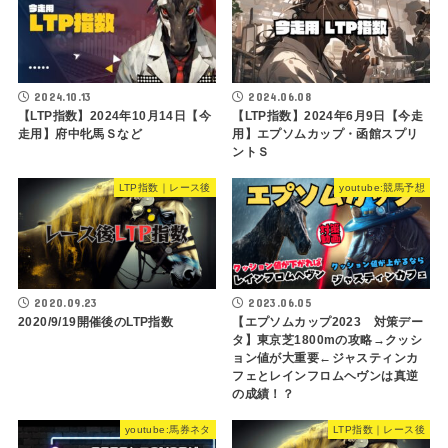
2024.10.13
2024.06.08
【LTP指数】2024年10月14日【今
【LTP指数】2024年6月9日【今走
走用】府中牝馬Ｓなど
用】エプソムカップ・函館スプリ
ントＳ
LTP指数｜レース後
youtube:競馬予想
2020.09.23
2023.06.05
2020/9/19開催後のLTP指数
【エプソムカップ2023 対策デー
タ】東京芝1800mの攻略→クッシ
ョン値が大重要←ジャスティンカ
フェとレインフロムヘヴンは真逆
の成績！？
youtube:馬券ネタ
LTP指数｜レース後