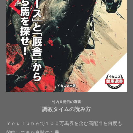
竹内６冊目の著書
調教タイムの読み方
ＹｏｕＴｕｂｅで１００万馬券を含む高配当を何度も
的中してきた真髄の１冊