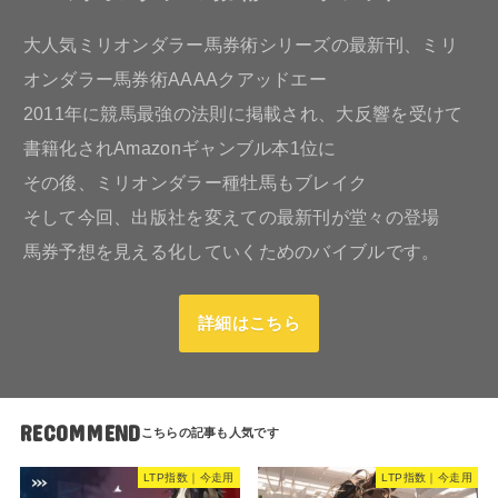
大人気ミリオンダラー馬券術シリーズの最新刊、ミリ
オンダラー馬券術AAAAクアッドエー
2011年に競馬最強の法則に掲載され、大反響を受けて
書籍化されAmazonギャンブル本1位に
その後、ミリオンダラー種牡馬もブレイク
そして今回、出版社を変えての最新刊が堂々の登場
馬券予想を見える化していくためのバイブルです。
詳細はこちら
RECOMMEND
LTP指数｜今走用
LTP指数｜今走用