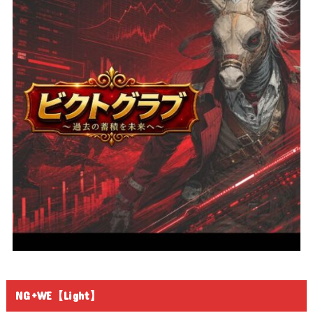
NG+WE【Light】