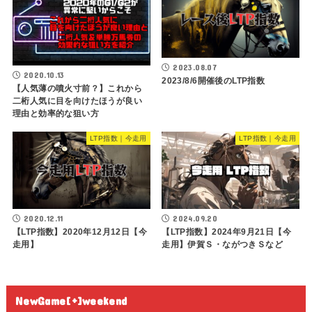
2023.08.07
2020.10.13
2023/8/6開催後のLTP指数
【人気薄の噴火寸前？】これから
二桁人気に目を向けたほうが良い
理由と効率的な狙い方
LTP指数｜今走用
LTP指数｜今走用
2020.12.11
2024.09.20
【LTP指数】2020年12月12日【今
【LTP指数】2024年9月21日【今
走用】
走用】伊賀Ｓ・ながつきＳなど
NewGame[+]weekend