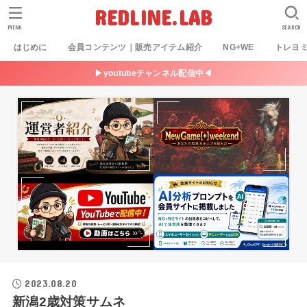
REDLINE.LAB
MENU
SEARCH
はじめに
会員コンテンツ｜販売アイテム紹介
NG+WE
トレヨ
▶youtubeチャンネル配信中◀
2023.08.20
新潟2歳対策サムネ