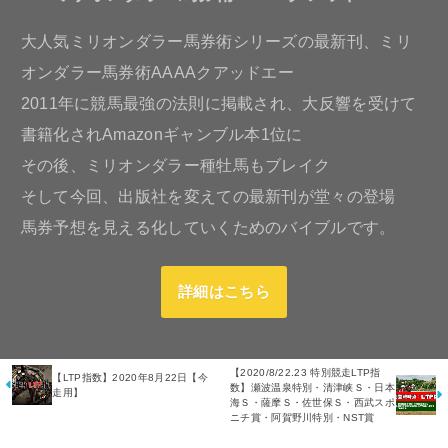
大人気ミリオンダラー馬券術シリーズの最新刊、ミリ
オンダラー馬券術AAAAクアッドエー
2011年に競馬最強の法則に掲載され、大反響を受けて
書籍化されAmazonギャンブル本1位に
その後、ミリオンダラー種牡馬もブレイク
そして今回、出版社を変えての最新刊が堂々の登場
馬券予想を見える化していくためのバイブルです。
詳細はこちら
【2020/8/22.23 特別競走LTP指
【LTP指数】2020年8月22日【今
数】瀬波温泉特別・清津峡Ｓ・日本
走用】
海Ｓ・薩摩Ｓ・佐世保Ｓ・西武スポ
ニチ賞・阿賀野川特別・NST賞