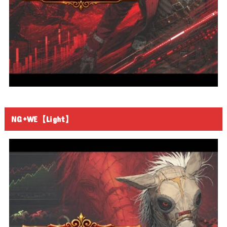
NG+WE【Light】