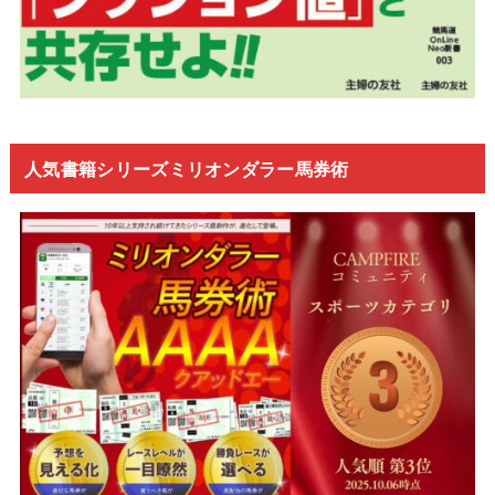
人気書籍シリーズミリオンダラー馬券術