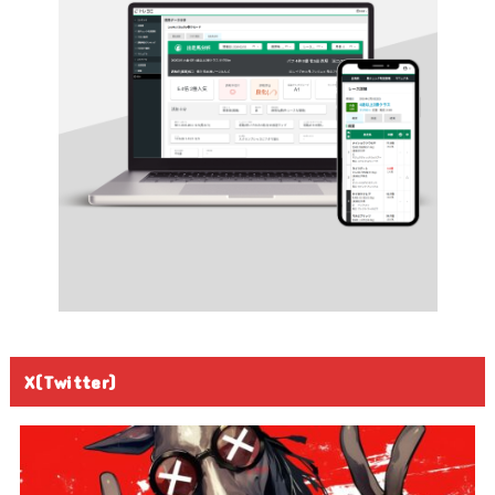
X(Twitter)