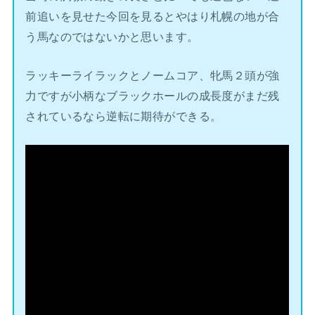
前追いを見せた今回を見るとやはり札幌の地が合
う馬なのではないかと思います。
ラッキーライラックとノームコア、牝馬２頭が強
力ですが小柄なブラックホールの成長度がまだ残
されているなら逆転に期待ができる。