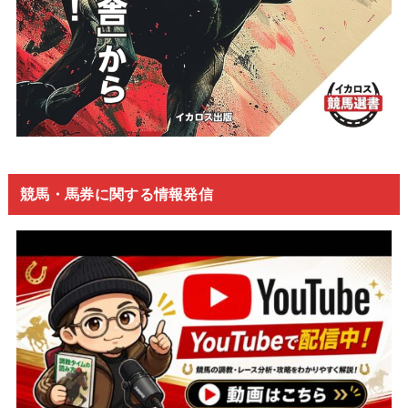
競馬・馬券に関する情報発信