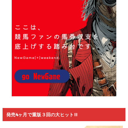
発売4ヶ月で重版３回の大ヒット!!