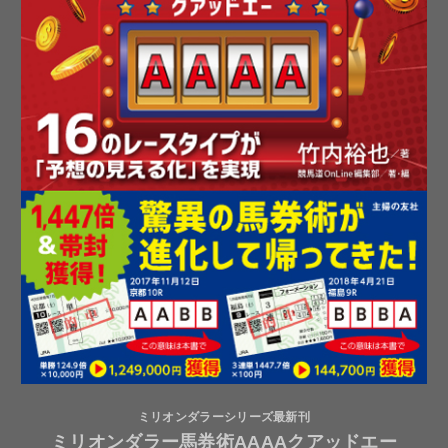
ミリオンダラーシリーズ最新刊
ミリオンダラー馬券術AAAAクアッドエー