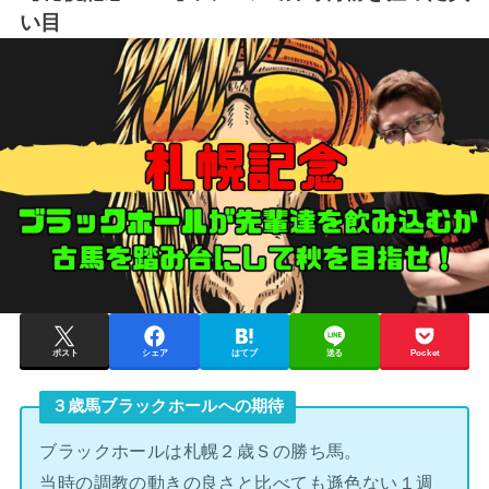
い目
ポスト
シェア
はてブ
送る
Pocket
３歳馬ブラックホールへの期待
ブラックホールは札幌２歳Ｓの勝ち馬。
当時の調教の動きの良さと比べても遜色ない１週