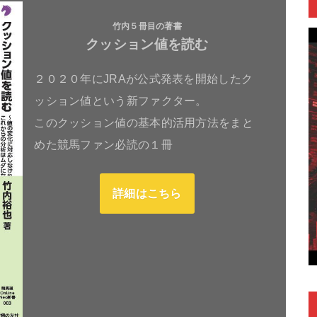
竹内５冊目の著書
クッション値を読む
２０２０年にJRAが公式発表を開始したク
ッション値という新ファクター。
このクッション値の基本的活用方法をまと
めた競馬ファン必読の１冊
詳細はこちら