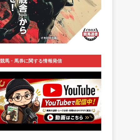
競馬・馬券に関する情報発信