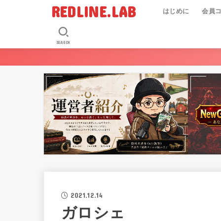
REDLINE.LAB
はじめに
会員
SEARCH
2021.12.14
ガロシェ