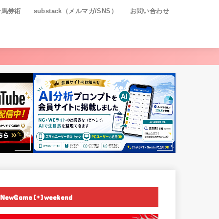
ー馬券術
substack（メルマガ/SNS）
お問い合わせ
NewGame[+]weekend