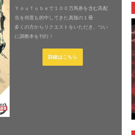
ＹｏｕＴｕｂｅで１００万馬券を含む高配
当を何度も的中してきた真髄の１冊
多くの方からリクエストをいただき、つい
に調教本を刊行！
詳細はこちら