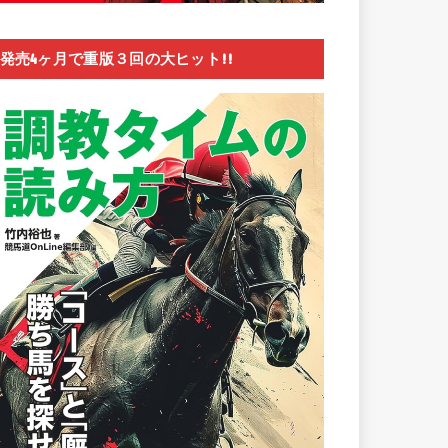
発売4ヶ月で重版３回の大ヒット!!