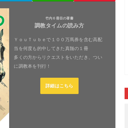
竹内６冊目の著書
調教タイムの読み方
ＹｏｕＴｕｂｅで１００万馬券を含む高配
当を何度も的中してきた真髄の１冊
多くの方からリクエストをいただき、つい
に調教本を刊行！
詳細はこちら