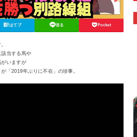
はてブ
送る
Pocket
す。
に該当する馬や
馬がいますが
が「2019年ぶりに不在」の珍事。