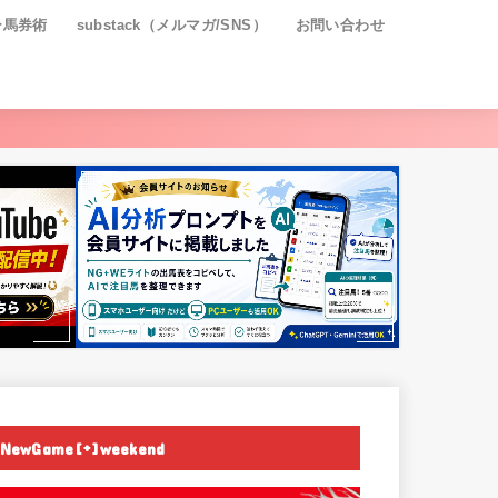
ー馬券術
substack（メルマガ/SNS）
お問い合わせ
NewGame[+]weekend