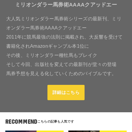
ミリオンダラー馬券術AAAAクアッドエー
大人気ミリオンダラー馬券術シリーズの最新刊、ミリ
オンダラー馬券術AAAAクアッドエー
2011年に競馬最強の法則に掲載され、大反響を受けて
書籍化されAmazonギャンブル本1位に
その後、ミリオンダラー種牡馬もブレイク
そして今回、出版社を変えての最新刊が堂々の登場
馬券予想を見える化していくためのバイブルです。
詳細はこちら
RECOMMEND