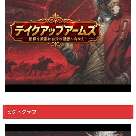
ビクトグラブ