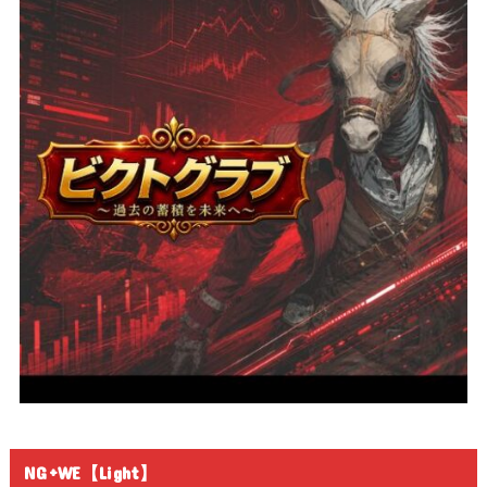
NG+WE【Light】