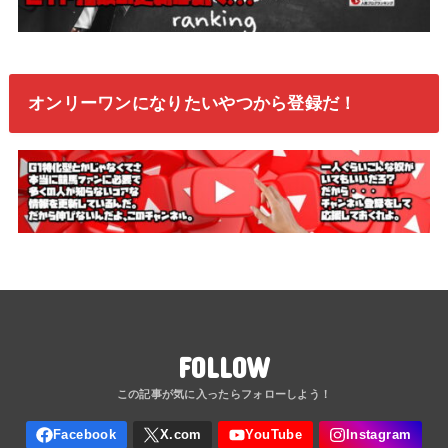
オンリーワンになりたいやつから登録だ！
FOLLOW