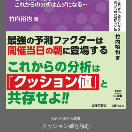
竹内５冊目の著書
クッション値を読む