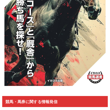
競馬・馬券に関する情報発信