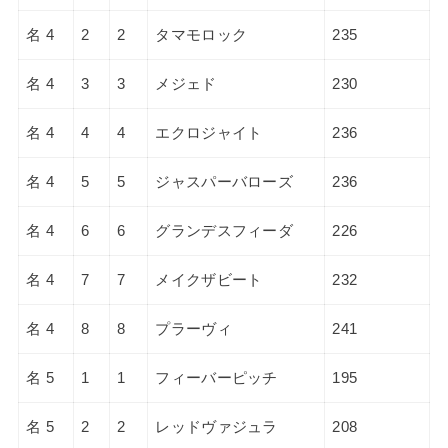
名 4
2
2
タマモロック
235
名 4
3
3
メジェド
230
名 4
4
4
エクロジャイト
236
名 4
5
5
ジャスパーバローズ
236
名 4
6
6
グランデスフィーダ
226
名 4
7
7
メイクザビート
232
名 4
8
8
プラーヴィ
241
名 5
1
1
フィーバーピッチ
195
名 5
2
2
レッドヴァジュラ
208