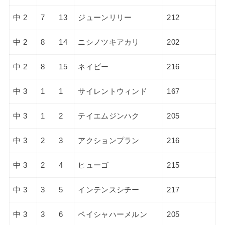
中 2
7
13
ジューンリリー
212
中 2
8
14
ニシノツキアカリ
202
中 2
8
15
ネイビー
216
中 3
1
1
サイレントウィンド
167
中 3
1
2
テイエムジンハク
205
中 3
2
3
アクションプラン
216
中 3
2
4
ヒューゴ
215
中 3
3
5
インテンスシチー
217
中 3
3
6
ペイシャハーメルン
205