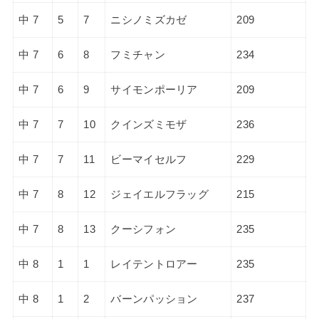
中 7
5
7
ニシノミズカゼ
209
中 7
6
8
フミチャン
234
中 7
6
9
サイモンポーリア
209
中 7
7
10
クインズミモザ
236
中 7
7
11
ビーマイセルフ
229
中 7
8
12
ジェイエルフラッグ
215
中 7
8
13
クーシフォン
235
中 8
1
1
レイテントロアー
235
中 8
1
2
バーンパッション
237