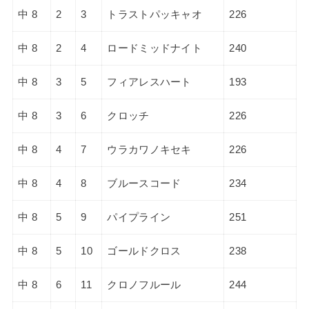
中 8
2
3
トラストパッキャオ
226
中 8
2
4
ロードミッドナイト
240
中 8
3
5
フィアレスハート
193
中 8
3
6
クロッチ
226
中 8
4
7
ウラカワノキセキ
226
中 8
4
8
ブルースコード
234
中 8
5
9
パイプライン
251
中 8
5
10
ゴールドクロス
238
中 8
6
11
クロノフルール
244