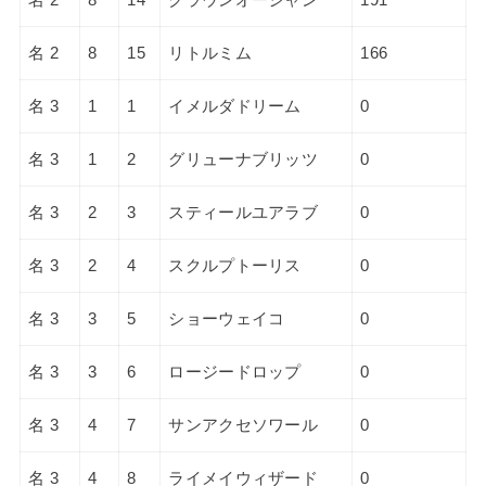
名 2
8
15
リトルミム
166
名 3
1
1
イメルダドリーム
0
名 3
1
2
グリューナブリッツ
0
名 3
2
3
スティールユアラブ
0
名 3
2
4
スクルプトーリス
0
名 3
3
5
ショーウェイコ
0
名 3
3
6
ロージードロップ
0
名 3
4
7
サンアクセソワール
0
名 3
4
8
ライメイウィザード
0