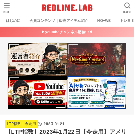
REDLINE.LAB
MENU
SEARCH
はじめに
会員コンテンツ｜販売アイテム紹介
NG+WE
トレヨ
▶youtubeチャンネル配信中◀
2023.01.21
LTP指数｜今走用
【LTP指数】2023年1月22日【今走用】アメリ