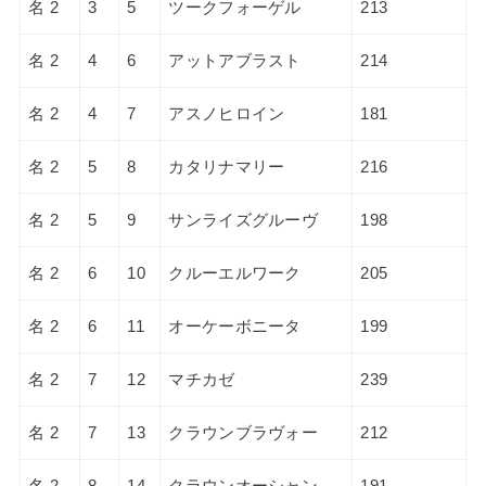
名 2
3
5
ツークフォーゲル
213
名 2
4
6
アットアブラスト
214
名 2
4
7
アスノヒロイン
181
名 2
5
8
カタリナマリー
216
名 2
5
9
サンライズグルーヴ
198
名 2
6
10
クルーエルワーク
205
名 2
6
11
オーケーボニータ
199
名 2
7
12
マチカゼ
239
名 2
7
13
クラウンブラヴォー
212
名 2
8
14
クラウンオーシャン
191