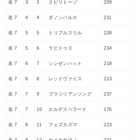
名 7
3
3
スピリトーゾ
209
名 7
4
4
ダノンパルス
211
名 7
5
5
トリプルスリル
228
名 7
5
6
ラピドゥス
234
名 7
6
7
シンゼンハット
218
名 7
6
8
レッドヴァイス
213
名 7
7
9
ブラジリアンソング
237
名 7
7
10
エルデスペラード
176
名 7
8
11
フェズカズマ
223
名 7
8
12
セイカヤマノ
221