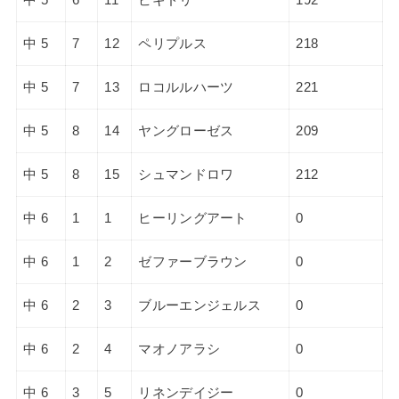
中 5
7
12
ペリプルス
218
中 5
7
13
ロコルルハーツ
221
中 5
8
14
ヤングローゼス
209
中 5
8
15
シュマンドロワ
212
中 6
1
1
ヒーリングアート
0
中 6
1
2
ゼファーブラウン
0
中 6
2
3
ブルーエンジェルス
0
中 6
2
4
マオノアラシ
0
中 6
3
5
リネンデイジー
0