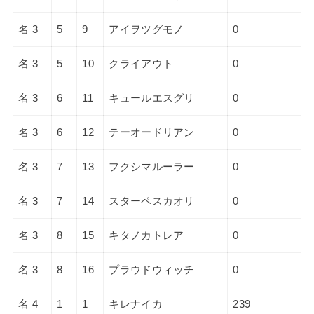
名 3
5
9
アイヲツグモノ
0
名 3
5
10
クライアウト
0
名 3
6
11
キュールエスグリ
0
名 3
6
12
テーオードリアン
0
名 3
7
13
フクシマルーラー
0
名 3
7
14
スターペスカオリ
0
名 3
8
15
キタノカトレア
0
名 3
8
16
プラウドウィッチ
0
名 4
1
1
キレナイカ
239