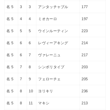
名 5
3
3
アンタッチャブル
177
名 5
4
4
ミオカーロ
197
名 5
5
5
ウインルーティン
223
名 5
6
6
レヴィーアキング
214
名 5
6
7
ヴァレーニュ
217
名 5
7
8
シンボリタイプ
203
名 5
7
9
フェローチェ
205
名 5
8
10
ヨリキリ
236
名 5
8
11
マキシ
213