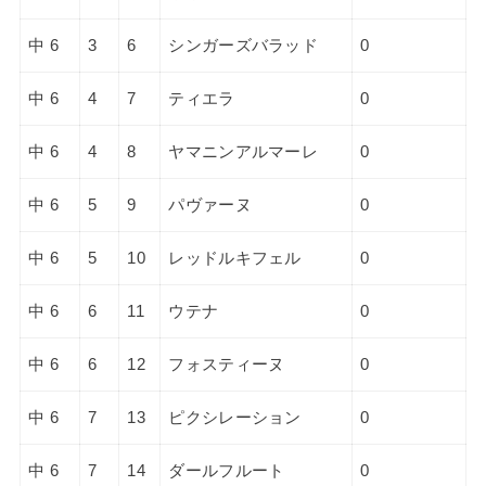
中 6
3
6
シンガーズバラッド
0
中 6
4
7
ティエラ
0
中 6
4
8
ヤマニンアルマーレ
0
中 6
5
9
パヴァーヌ
0
中 6
5
10
レッドルキフェル
0
中 6
6
11
ウテナ
0
中 6
6
12
フォスティーヌ
0
中 6
7
13
ピクシレーション
0
中 6
7
14
ダールフルート
0