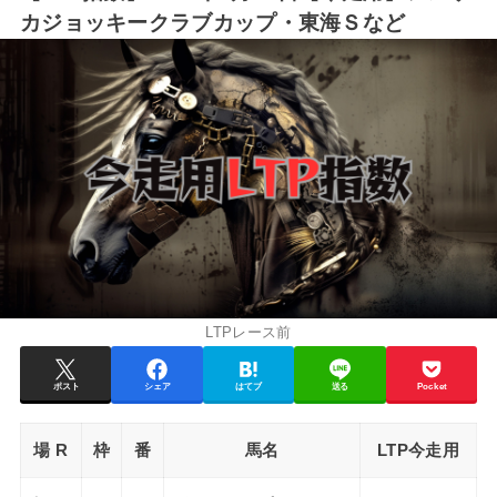
カジョッキークラブカップ・東海Ｓなど
LTPレース前
ポスト
シェア
はてブ
送る
Pocket
場 R
枠
番
馬名
LTP今走用