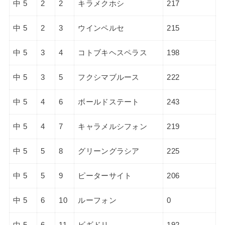
中 5
2
2
キラメクホシ
217
中 5
2
3
ウインペルセ
215
中 5
3
4
コトブキヘスペラス
198
中 5
3
5
フクシマブルース
222
中 5
4
6
ボールドステート
243
中 5
4
7
キャラメルシフォン
219
中 5
5
8
グリーングラシア
225
中 5
5
9
ピーターサイト
206
中 5
6
10
ルーフォン
0
中 5
6
11
ビギドリ
192