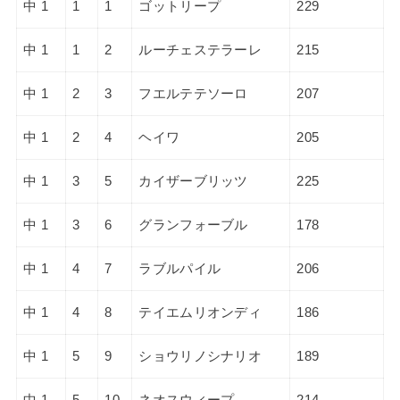
中 1
1
1
ゴットリープ
229
中 1
1
2
ルーチェステラーレ
215
中 1
2
3
フエルテテソーロ
207
中 1
2
4
ヘイワ
205
中 1
3
5
カイザーブリッツ
225
中 1
3
6
グランフォーブル
178
中 1
4
7
ラブルパイル
206
中 1
4
8
テイエムリオンディ
186
中 1
5
9
ショウリノシナリオ
189
中 1
5
10
ネオスウィープ
214