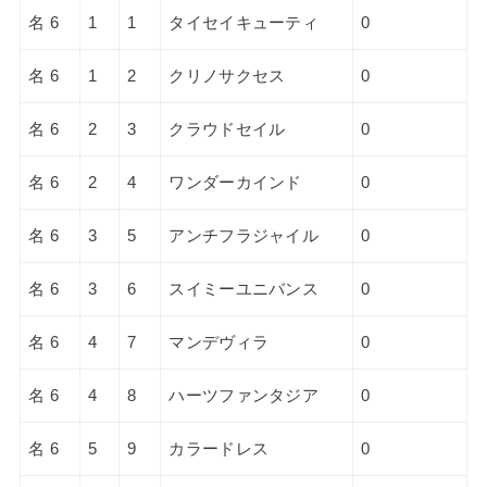
名 6
1
1
タイセイキューティ
0
名 6
1
2
クリノサクセス
0
名 6
2
3
クラウドセイル
0
名 6
2
4
ワンダーカインド
0
名 6
3
5
アンチフラジャイル
0
名 6
3
6
スイミーユニバンス
0
名 6
4
7
マンデヴィラ
0
名 6
4
8
ハーツファンタジア
0
名 6
5
9
カラードレス
0