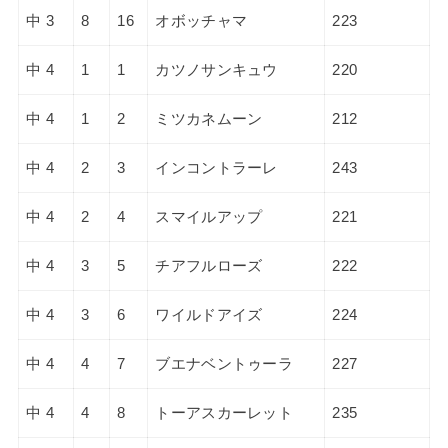
中 3
8
16
オボッチャマ
223
中 4
1
1
カツノサンキュウ
220
中 4
1
2
ミツカネムーン
212
中 4
2
3
インコントラーレ
243
中 4
2
4
スマイルアップ
221
中 4
3
5
チアフルローズ
222
中 4
3
6
ワイルドアイズ
224
中 4
4
7
ブエナベントゥーラ
227
中 4
4
8
トーアスカーレット
235