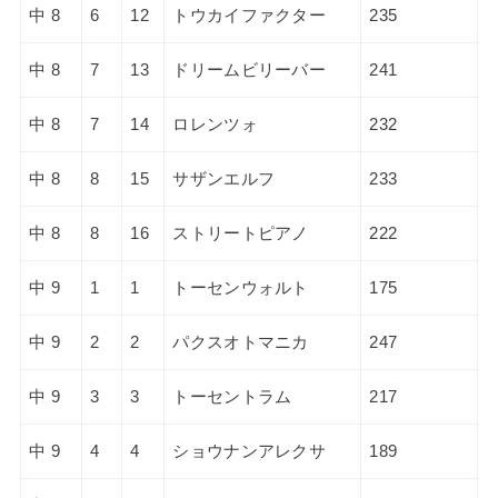
中 8
6
12
トウカイファクター
235
中 8
7
13
ドリームビリーバー
241
中 8
7
14
ロレンツォ
232
中 8
8
15
サザンエルフ
233
中 8
8
16
ストリートピアノ
222
中 9
1
1
トーセンウォルト
175
中 9
2
2
パクスオトマニカ
247
中 9
3
3
トーセントラム
217
中 9
4
4
ショウナンアレクサ
189