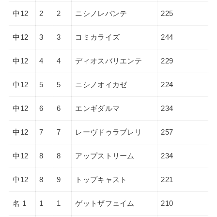
中12
2
2
ニシノレバンテ
225
中12
3
3
コミカライズ
244
中12
4
4
ディオスバリエンテ
229
中12
5
5
ニシノオイカゼ
224
中12
6
6
エンギダルマ
234
中12
7
7
レーヴドゥラプレリ
257
中12
8
8
アップストリーム
234
中12
8
9
トップキャスト
221
名 1
1
1
ゲットザフェイム
210