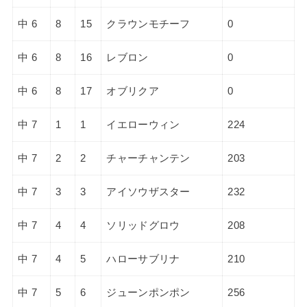
中 6
8
15
クラウンモチーフ
0
中 6
8
16
レブロン
0
中 6
8
17
オブリクア
0
中 7
1
1
イエローウィン
224
中 7
2
2
チャーチャンテン
203
中 7
3
3
アイソウザスター
232
中 7
4
4
ソリッドグロウ
208
中 7
4
5
ハローサブリナ
210
中 7
5
6
ジューンポンポン
256