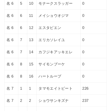
名 6
5
10
モナークスラッガー
0
名 6
6
11
メイショウオジマ
0
名 6
6
12
エスタビエン
0
名 6
7
13
エリカソレイユ
0
名 6
7
14
カフジキアッキエレ
0
名 6
8
15
サイモンブーケ
0
名 6
8
16
ハートループ
0
名 7
1
1
タマモエイトビート
226
名 7
2
2
ショウサンキズナ
237