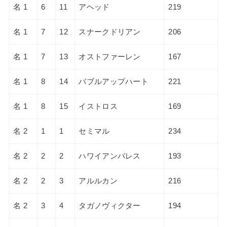
名 1
6
11
アヘッド
219
名 1
7
12
スナークドリアン
206
名 1
7
13
オストファーレン
167
名 1
8
14
バブルアップハート
221
名 1
8
15
イストロス
169
名 2
1
1
セミマル
234
名 2
2
2
ハワイアンパレス
193
名 2
2
3
アルルカン
216
名 2
3
4
タガノヴィクター
194