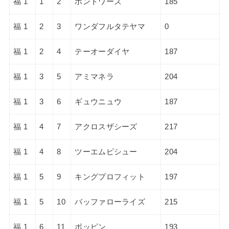
福 1
1
2
ポントワーズ
185
福 1
2
3
ワンダフルタテヤマ
0
福 1
2
4
テーオーダイヤ
187
福 1
3
5
アミマネラ
204
福 1
3
6
ギュウニュウ
187
福 1
4
7
アクロスザシーズ
217
福 1
4
8
ツーエムピシュー
204
福 1
5
9
キングプロフィット
197
福 1
5
10
バッファローライズ
215
福 1
6
11
ポッピン
193