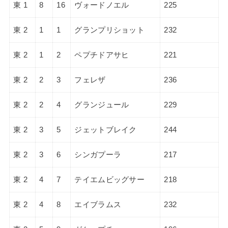
東 1
8
16
ヴォードノエル
225
東 2
1
1
グランプリショット
232
東 2
1
2
ペプチドアサヒ
221
東 2
2
3
フェレザ
236
東 2
2
4
グランジュール
229
東 2
3
5
ジェットブレイク
244
東 2
3
6
シンガプーラ
217
東 2
4
7
テイエムビッグサー
218
東 2
4
8
エイブラムス
232