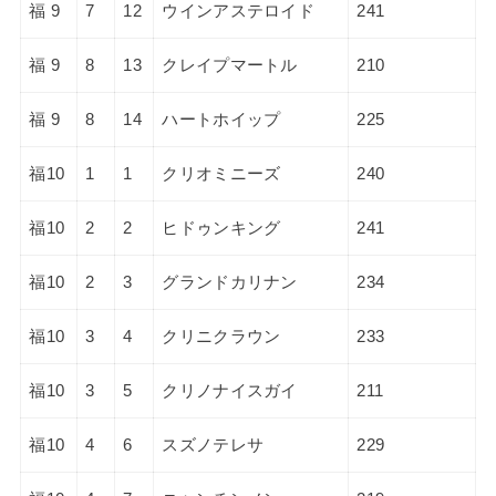
福 9
7
12
ウインアステロイド
241
福 9
8
13
クレイプマートル
210
福 9
8
14
ハートホイップ
225
福10
1
1
クリオミニーズ
240
福10
2
2
ヒドゥンキング
241
福10
2
3
グランドカリナン
234
福10
3
4
クリニクラウン
233
福10
3
5
クリノナイスガイ
211
福10
4
6
スズノテレサ
229