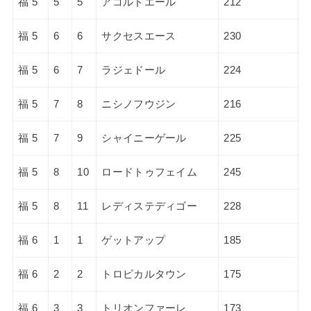
福 5
5
5
アコルドエール
212
福 5
6
6
サクセスエース
230
福 5
6
7
ラジェドール
224
福 5
7
8
ニシノフウジン
216
福 5
7
9
シャイニーゲール
225
福 5
8
10
ロードトゥフェイム
245
福 5
8
11
レディステディゴー
228
福 6
1
1
ゲットアップ
185
福 6
2
2
トロピカルタウン
175
福 6
3
3
トリオンファーレ
173