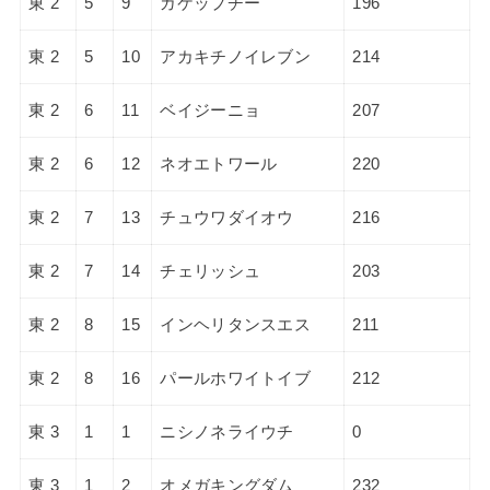
東 2
5
9
ガケップチー
196
東 2
5
10
アカキチノイレブン
214
東 2
6
11
ベイジーニョ
207
東 2
6
12
ネオエトワール
220
東 2
7
13
チュウワダイオウ
216
東 2
7
14
チェリッシュ
203
東 2
8
15
インヘリタンスエス
211
東 2
8
16
パールホワイトイブ
212
東 3
1
1
ニシノネライウチ
0
東 3
1
2
オメガキングダム
232