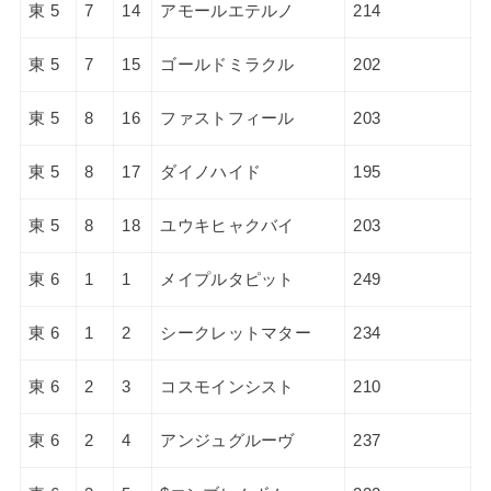
東 5
7
14
アモールエテルノ
214
東 5
7
15
ゴールドミラクル
202
東 5
8
16
ファストフィール
203
東 5
8
17
ダイノハイド
195
東 5
8
18
ユウキヒャクバイ
203
東 6
1
1
メイプルタピット
249
東 6
1
2
シークレットマター
234
東 6
2
3
コスモインシスト
210
東 6
2
4
アンジュグルーヴ
237