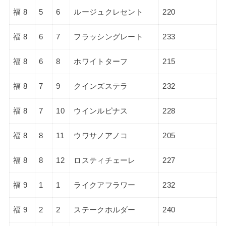
福 8
5
6
ルージュクレセント
220
福 8
6
7
フラッシングレート
233
福 8
6
8
ホワイトターフ
215
福 8
7
9
クインズステラ
232
福 8
7
10
ウインルピナス
228
福 8
8
11
ウワサノアノコ
205
福 8
8
12
ロスティチェーレ
227
福 9
1
1
ライクアフラワー
232
福 9
2
2
ステークホルダー
240