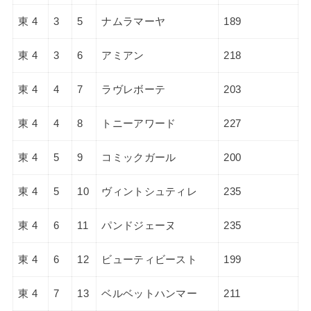
東 4
3
5
ナムラマーヤ
189
東 4
3
6
アミアン
218
東 4
4
7
ラヴレボーテ
203
東 4
4
8
トニーアワード
227
東 4
5
9
コミックガール
200
東 4
5
10
ヴィントシュティレ
235
東 4
6
11
パンドジェーヌ
235
東 4
6
12
ビューティビースト
199
東 4
7
13
ベルベットハンマー
211