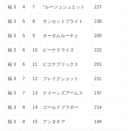
福 3
4
7
*ルージュシュエット
227
福 3
5
8
サンセットブライト
238
福 3
5
9
オータムルーチェ
200
福 3
6
10
ビーナスライズ
222
福 3
6
11
ピエナブリックス
201
福 3
7
12
ブレイクショット
211
福 3
7
13
クイーンズアームス
197
福 3
8
14
ゴールドブラボー
214
福 3
8
15
アンタキア
184