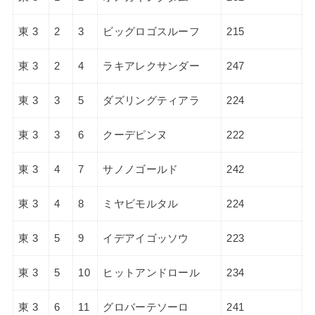
東 3
2
3
ビッグロゴスルーフ
215
東 3
2
4
ラキアレクサンダー
247
東 3
3
5
ダズリングティアラ
224
東 3
3
6
クーデピンヌ
222
東 3
4
7
サノノゴールド
242
東 3
4
8
ミヤビモルタル
224
東 3
5
9
イデアイゴッソウ
223
東 3
5
10
ヒットアンドロール
234
東 3
6
11
グロバーテソーロ
241