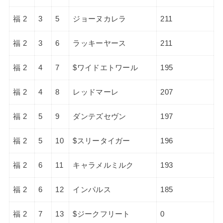
福 2
3
5
ジョーヌカレラ
211
福 2
3
6
ラッキーヤース
211
福 2
4
7
$ワイドエトワール
195
福 2
4
8
レッドマーレ
207
福 2
5
9
ダンテズセヴン
197
福 2
5
10
$スリータイガー
196
福 2
6
11
キャラメルミルク
193
福 2
6
12
インパルス
185
福 2
7
13
$ジークフリート
0