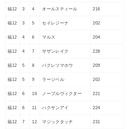
福12
3
4
オールスティール
216
福12
3
5
セイレジーナ
202
福12
4
6
マルス
204
福12
4
7
サザンレイク
228
福12
5
8
バクレツマホウ
209
福12
5
9
ラージベル
202
福12
6
10
ノーブルヴィクター
221
福12
6
11
ハクサンアイ
224
福12
7
12
マジックタッチ
231