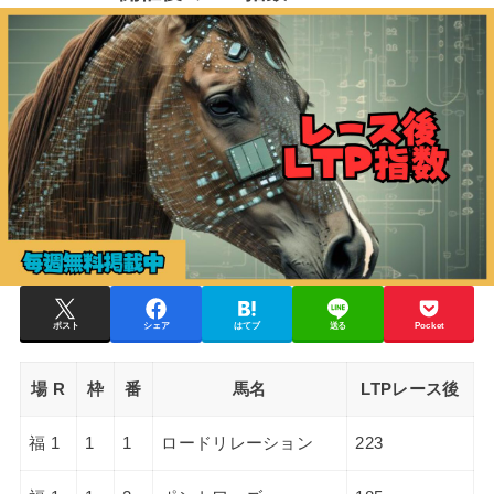
ポスト
シェア
はてブ
送る
Pocket
場 R
枠
番
馬名
LTPレース後
福 1
1
1
ロードリレーション
223