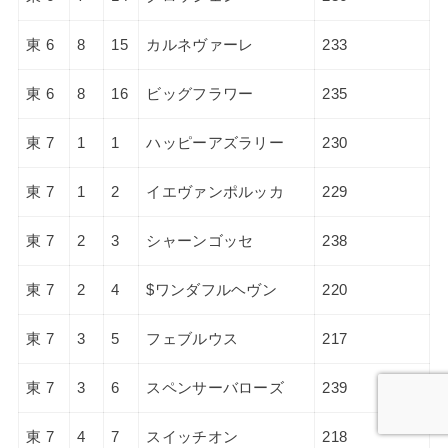
東 6
8
15
カルネヴァーレ
233
東 6
8
16
ビッグフラワー
235
東 7
1
1
ハッピーアズラリー
230
東 7
1
2
イエヴァンポルッカ
229
東 7
2
3
シャーンゴッセ
238
東 7
2
4
$ワンダフルヘヴン
220
東 7
3
5
フェブルウス
217
東 7
3
6
スペンサーバローズ
239
東 7
4
7
スイッチオン
218