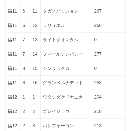
福11
6
11
タガノパッション
267
福11
6
12
ラリュエル
256
福11
7
13
ライトクオンタム
0
福11
7
14
フィールシンパシー
277
福11
8
15
シンリョクカ
0
福11
8
16
グランベルナデット
253
福12
1
1
ワタシダケドナニカ
204
福12
2
2
ゴレイジョウ
218
福12
2
3
パレフォーコン
213