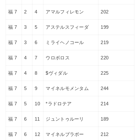
福 7
2
4
アマルフィレモン
202
福 7
3
5
アステルスフィーダ
199
福 7
3
6
ミライヘノコール
219
福 7
4
7
ウロボロス
220
福 7
4
8
$ヴィダル
225
福 7
5
9
マイネルモメンタム
244
福 7
5
10
*ラドロテア
214
福 7
6
11
ジュントゥルーリ
189
福 7
6
12
マイネルブラボー
212