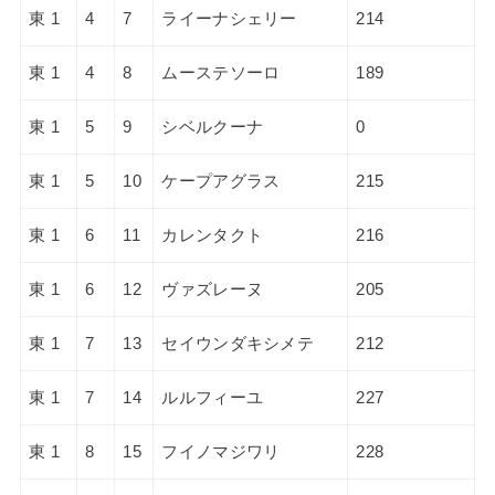
東 1
4
7
ライーナシェリー
214
東 1
4
8
ムーステソーロ
189
東 1
5
9
シベルクーナ
0
東 1
5
10
ケープアグラス
215
東 1
6
11
カレンタクト
216
東 1
6
12
ヴァズレーヌ
205
東 1
7
13
セイウンダキシメテ
212
東 1
7
14
ルルフィーユ
227
東 1
8
15
フイノマジワリ
228