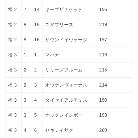
福 2
7
14
キープザナゲット
196
福 2
8
15
ユヌブリーズ
219
福 2
8
16
サウンドイヴォーク
197
福 3
1
1
マハナ
216
福 3
2
2
リリーズブルーム
215
福 3
2
3
オウケンヴィーナス
214
福 3
3
4
タイセイアルテミス
190
福 3
3
5
ナックレインボー
193
福 3
4
6
セキテイサク
209