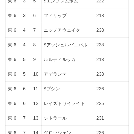
東 6
3
5
$エンブレムボム
222
東 6
3
6
フィリップ
218
東 6
4
7
ニシノアウェイク
238
東 6
4
8
$アッシュルバニパル
238
東 6
5
9
ルルディルッカ
213
東 6
5
10
アデランテ
238
東 6
6
11
$ブシン
236
東 6
6
12
レイズトワイライト
225
東 6
7
13
シトラール
231
東 6
7
14
グロッシェン
236