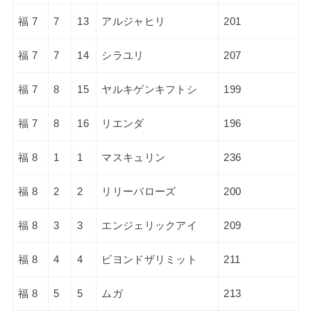
福 7
7
13
アルジャヒリ
201
福 7
7
14
シラユリ
207
福 7
8
15
ヤルキゲンキフトシ
199
福 7
8
16
リエンダ
196
福 8
1
1
マスキュリン
236
福 8
2
2
リリーバローズ
200
福 8
3
3
エンジェリックアイ
209
福 8
4
4
ビヨンドザリミット
211
福 8
5
5
ムガ
213