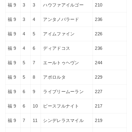
福 9
3
3
ハウファアイルゴー
210
福 9
3
4
アンタノバラード
236
福 9
4
5
アイムファイン
226
福 9
4
6
ディアドコス
236
福 9
5
7
エールトゥヘヴン
244
福 9
5
8
アポロルタ
229
福 9
6
9
ライブリームーラン
227
福 9
6
10
ピースフルナイト
217
福 9
7
11
シンデレラスマイル
219