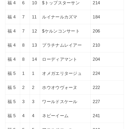
福 4
6
10
$トップスターサン
214
福 4
7
11
ルイナールカズマ
184
福 4
7
12
$ケルンコンサート
206
福 4
8
13
プラチナムレイアー
210
福 4
8
14
ローディアマント
204
福 5
1
1
オメガエリタージュ
224
福 5
2
2
ホウオウヴォーヌ
222
福 5
3
3
ワールドスケール
227
福 5
4
4
ネビーイーム
241