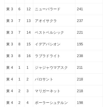
東 3
6
12
ニューバラード
241
東 3
7
13
アオイサクラ
237
東 3
7
14
ベストベルシック
221
東 3
8
15
イデアパシオン
195
東 3
8
16
ラブラドライト
238
東 4
1
1
ジャジャウマアスク
211
東 4
1
2
パロサント
218
東 4
2
3
マリガーネット
218
東 4
2
4
ポーラーシュテルン
198