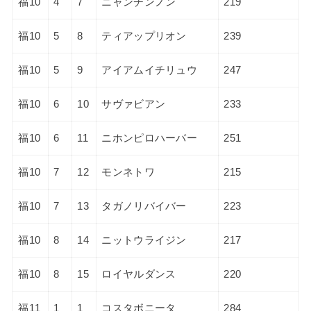
福10
4
7
ニャンチンノン
219
福10
5
8
ティアップリオン
239
福10
5
9
アイアムイチリュウ
247
福10
6
10
サヴァビアン
233
福10
6
11
ニホンピロハーバー
251
福10
7
12
モンネトワ
215
福10
7
13
タガノリバイバー
223
福10
8
14
ニットウライジン
217
福10
8
15
ロイヤルダンス
220
福11
1
1
コスタボニータ
284