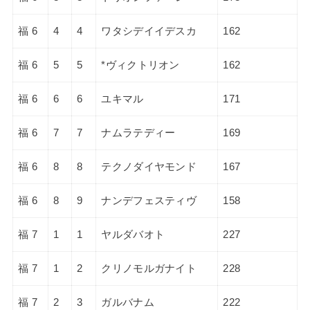
福 6
4
4
ワタシデイイデスカ
162
福 6
5
5
*ヴィクトリオン
162
福 6
6
6
ユキマル
171
福 6
7
7
ナムラテディー
169
福 6
8
8
テクノダイヤモンド
167
福 6
8
9
ナンデフェスティヴ
158
福 7
1
1
ヤルダバオト
227
福 7
1
2
クリノモルガナイト
228
福 7
2
3
ガルバナム
222