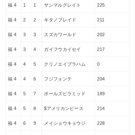
福 4
1
1
サンマルグレイト
225
福 4
2
2
キタノブレイド
211
福 4
3
3
スズカワールド
202
福 4
3
4
ガイフウカイセイ
217
福 4
4
5
クリノエイブラハム
0
福 4
4
6
フジフォンテ
204
福 4
5
7
ボールズピラミッド
189
福 4
5
8
$アメリカンピース
214
福 4
6
9
メイショウキョウジ
228