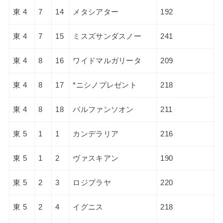
東 4
7
14
メタシアター
192
東 4
7
15
ミスズサンダスノー
241
東 4
8
16
ワイドマルガリータ
209
東 4
8
17
*ニシノプレゼント
218
東 4
8
18
パルファンソオン
211
東 5
1
1
カンデラリア
216
東 5
1
2
ヴァスキアン
190
東 5
2
3
ロジプラヤ
220
東 5
2
4
イグニス
218