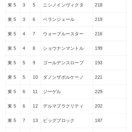
東 5
3
5
ニシノインヴィクタ
218
東 5
3
6
ベランジェール
219
東 5
4
7
ウォーブルースター
216
東 5
4
8
ショウナンマントル
199
東 5
5
9
ゴールデンスロープ
193
東 5
5
10
ダノンザボルケーノ
221
東 5
6
11
ジーゲル
229
東 5
6
12
デルマプラクリティ
202
東 5
7
13
ビッグブロック
187