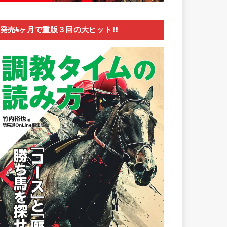
発売4ヶ月で重版３回の大ヒット!!