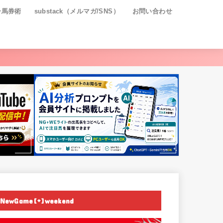
ー馬券術
substack（メルマガ/SNS）
お問い合わせ
NewGame[+]weekend