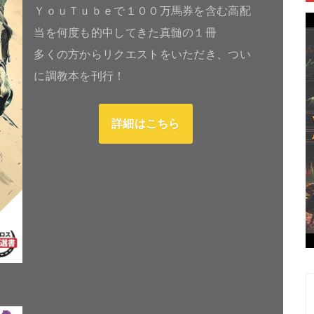
ＹｏｕＴｕｂｅで１００万馬券を含む高配
当を何度も的中してきた真髄の１冊
多くの方からリクエストをいただき、つい
に調教本を刊行！
詳細はこちら