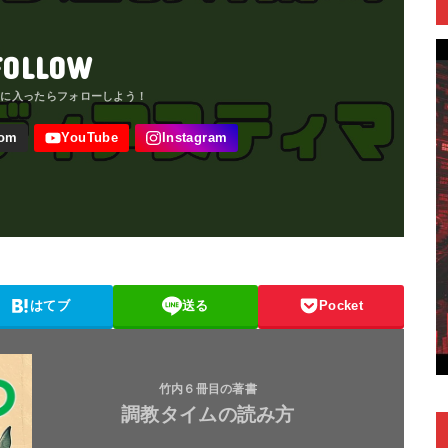
FOLLOW
はてブ
送る
Pocket
竹内６冊目の著書
調教タイムの読み方