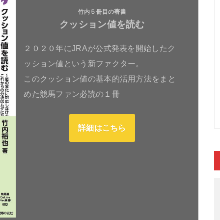
竹内５冊目の著書
クッション値を読む
２０２０年にJRAが公式発表を開始したク
ッション値という新ファクター。
このクッション値の基本的活用方法をまと
めた競馬ファン必読の１冊
詳細はこちら