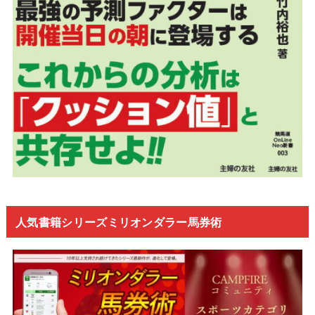
人気書籍シリーズミリオンダラー馬券術