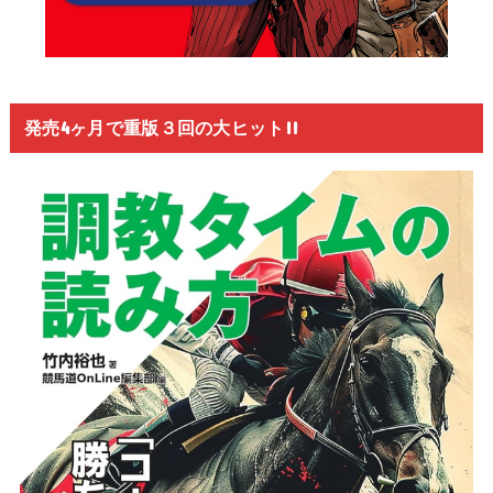
発売4ヶ月で重版３回の大ヒット!!