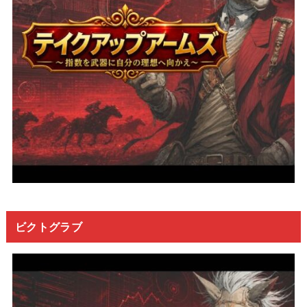
ビクトグラブ