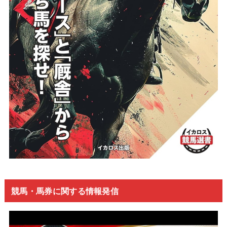
競馬・馬券に関する情報発信