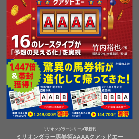
ミリオンダラーシリーズ最新刊
ミリオンダラー馬券術AAAAクアッドエー