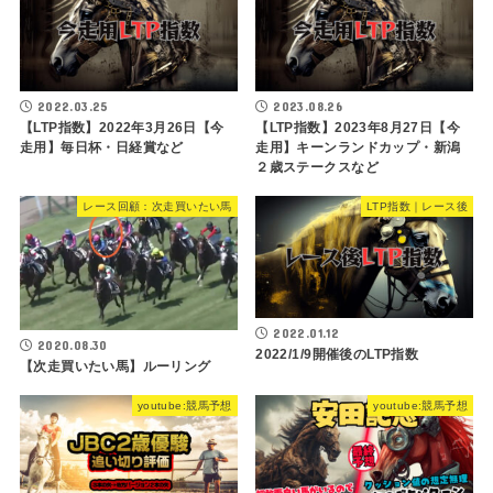
2022.03.25
2023.08.26
【LTP指数】2022年3月26日【今
【LTP指数】2023年8月27日【今
走用】毎日杯・日経賞など
走用】キーンランドカップ・新潟
２歳ステークスなど
レース回顧：次走買いたい馬
LTP指数｜レース後
2022.01.12
2020.08.30
2022/1/9開催後のLTP指数
【次走買いたい馬】ルーリング
youtube:競馬予想
youtube:競馬予想