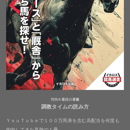
竹内６冊目の著書
調教タイムの読み方
ＹｏｕＴｕｂｅで１００万馬券を含む高配当を何度も
的中してきた真髄の１冊