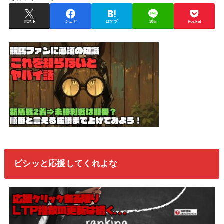
ポスト
シェア
はてブ
送る
Pocket
ビシッと応援してくれよな