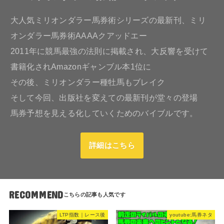
大人気ミリオンダラー馬券術シリーズの最新刊、ミリ
オンダラー馬券術AAAAクアッドエー
2011年に競馬最強の法則に掲載され、大反響を受けて
書籍化されAmazonギャンブル本1位に
その後、ミリオンダラー種牡馬もブレイク
そして今回、出版社を変えての最新刊が堂々の登場
馬券予想を見える化していくためのバイブルです。
詳細はこちら
RECOMMEND
LTP指数｜レース後
youtube:馬券ネタ