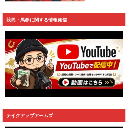
競馬・馬券に関する情報発信
テイクアップアームズ