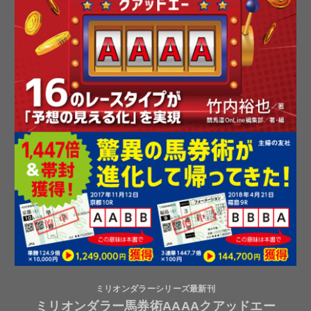
ミリオンダラーシリーズ最新刊
ミリオンダラー馬券術AAAAクアッドエー