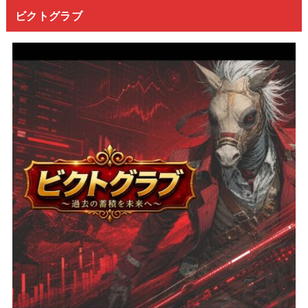
ビクトグラブ