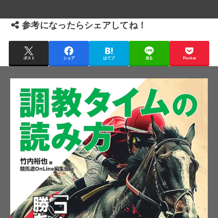
参考になったらシェアしてね！
ポスト
シェア
はてブ
送る
Pocket