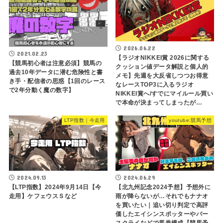
2026.06.22
2021.02.23
【ラジオNIKKEI賞 2026に関する
【競馬初心者は注意必須】競馬の
クッション値データ解説と個人的
過去10年データに潜む危険性と書
メモ】先週を大反省しつつお得意
き手・配信者の思惑【1回のレース
なレースTOP3に入るラジオ
で2年分動く魔の数字】
NIKKEI賞へ/すでにマイルール買い
で本命が決まってしまったが…
LTP指数｜今走用
youtube:競馬予想
2024.09.13
2024.06.29
【LTP指数】2024年9月14日【今
【北九州記念2024予想】予想外に
走用】ケフェウスＳなど
雨が降らないが…それでもナナオ
を買いたい｜追い切り判定で高評
価したエイシンスポッターやバー