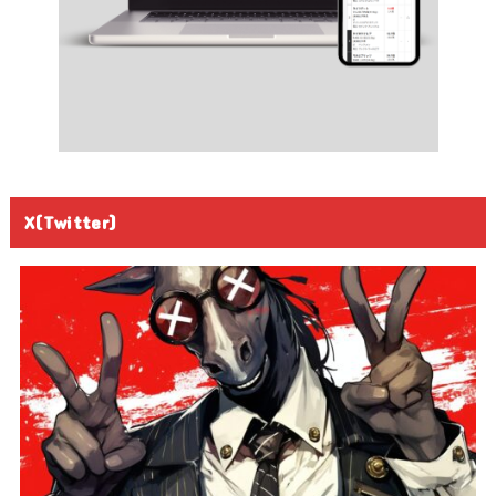
X(Twitter)