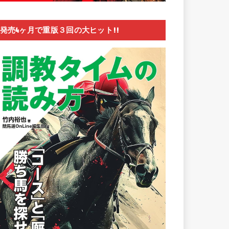
発売4ヶ月で重版３回の大ヒット!!