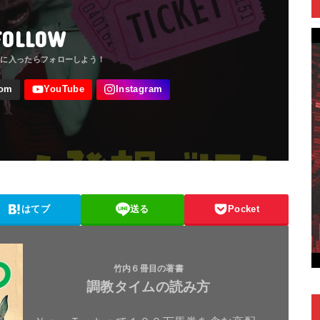
FOLLOW
はてブ
送る
Pocket
竹内６冊目の著書
調教タイムの読み方