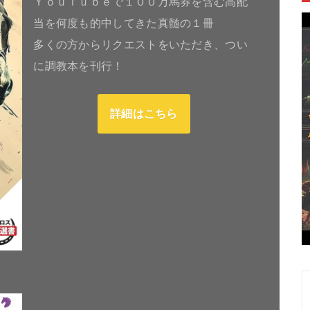
ＹｏｕＴｕｂｅで１００万馬券を含む高配
当を何度も的中してきた真髄の１冊
多くの方からリクエストをいただき、つい
に調教本を刊行！
詳細はこちら