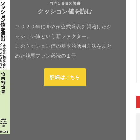
竹内５冊目の著書
クッション値を読む
２０２０年にJRAが公式発表を開始したク
ッション値という新ファクター。
このクッション値の基本的活用方法をまと
めた競馬ファン必読の１冊
詳細はこちら