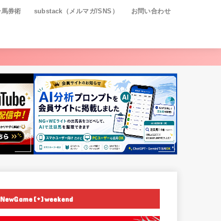
ー馬券術
substack（メルマガ/SNS）
お問い合わせ
NewGame[+]weekend