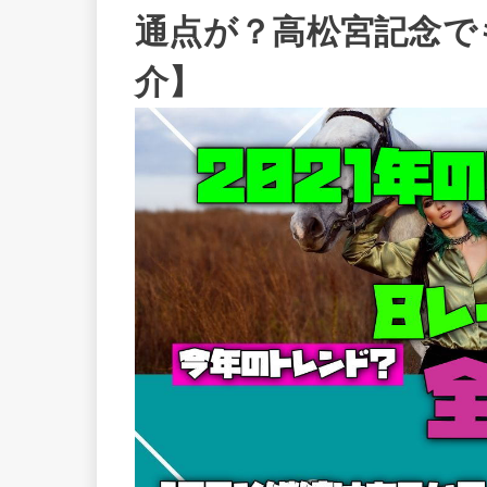
通点が？高松宮記念で
介】