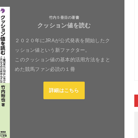
竹内５冊目の著書
クッション値を読む
２０２０年にJRAが公式発表を開始したク
ッション値という新ファクター。
このクッション値の基本的活用方法をまと
めた競馬ファン必読の１冊
詳細はこちら