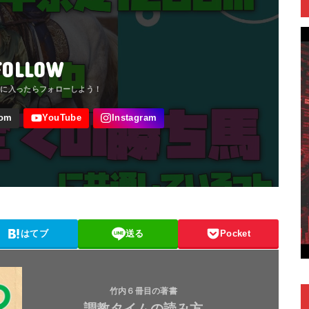
FOLLOW
はてブ
送る
Pocket
竹内６冊目の著書
調教タイムの読み方