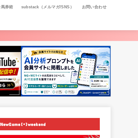
ー馬券術
substack（メルマガ/SNS）
お問い合わせ
NewGame[+]weekend