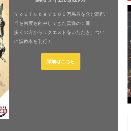
ＹｏｕＴｕｂｅで１００万馬券を含む高配
当を何度も的中してきた真髄の１冊
多くの方からリクエストをいただき、つい
に調教本を刊行！
詳細はこちら