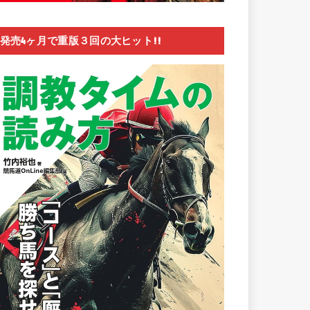
発売4ヶ月で重版３回の大ヒット!!