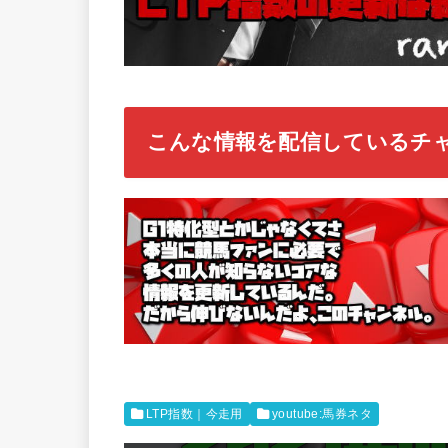
こんな情報を配信しているチ
LTP指数｜今走用
youtube:馬券ネタ