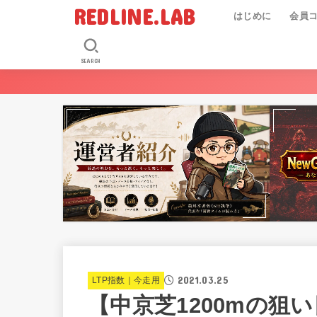
REDLINE.LAB
はじめに
会員
SEARCH
2021.03.25
LTP指数｜今走用
【中京芝1200mの狙