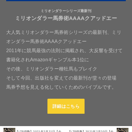
ミリオンダラーシリーズ最新刊
ミリオンダラー馬券術AAAAクアッドエー
大人気ミリオンダラー馬券術シリーズの最新刊、ミリ
オンダラー馬券術AAAAクアッドエー
2011年に競馬最強の法則に掲載され、大反響を受けて
書籍化されAmazonギャンブル本1位に
その後、ミリオンダラー種牡馬もブレイク
そして今回、出版社を変えての最新刊が堂々の登場
馬券予想を見える化していくためのバイブルです。
詳細はこちら
【LTP指数】2021年2月21日【今
【LTP指数】2021年2月20日【今