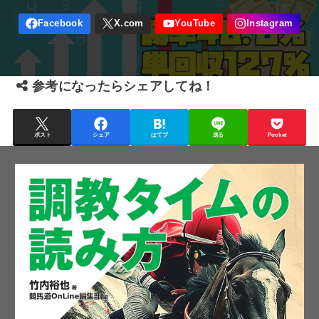
参考になったらシェアしてね！
ポスト
シェア
はてブ
送る
Pocket