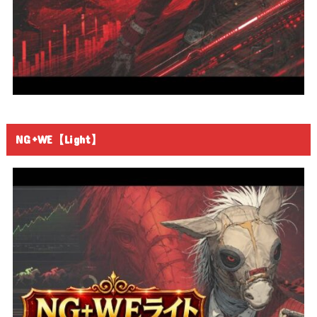
NG+WE【Light】