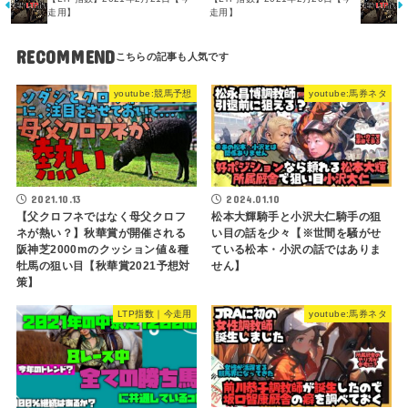
走用】
走用】
RECOMMEND
youtube:競馬予想
youtube:馬券ネタ
2021.10.13
2024.01.10
【父クロフネではなく母父クロフ
松本大輝騎手と小沢大仁騎手の狙
ネが熱い？】秋華賞が開催される
い目の話を少々【※世間を騒がせ
阪神芝2000mのクッション値＆種
ている松本・小沢の話ではありま
牡馬の狙い目【秋華賞2021予想対
せん】
策】
LTP指数｜今走用
youtube:馬券ネタ