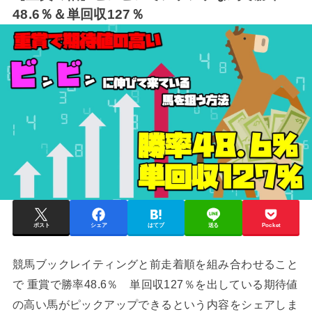
48.6％＆単回収127％
ポスト
シェア
はてブ
送る
Pocket
競馬ブックレイティングと前走着順を組み合わせること
で 重賞で勝率48.6％ 単回収127％を出している期待値
の高い馬がピックアップできるという内容をシェアしま