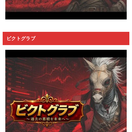
ビクトグラブ