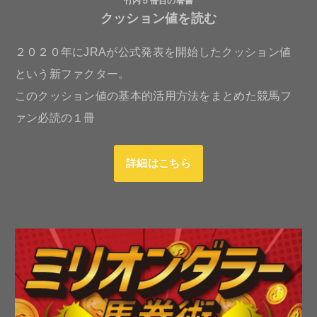
竹内５冊目の著書
クッション値を読む
２０２０年にJRAが公式発表を開始したクッション値
という新ファクター。
このクッション値の基本的活用方法をまとめた競馬フ
ァン必読の１冊
詳細はこちら