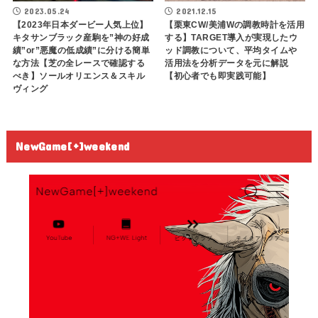
2023.05.24
2021.12.15
【2023年日本ダービー人気上位】
【栗東CW/美浦Wの調教時計を活用
キタサンブラック産駒を”神の好成
する】TARGET導入が実現したウ
績”or”悪魔の低成績”に分ける簡単
ッド調教について、平均タイムや
な方法【芝の全レースで確認する
活用法を分析データを元に解説
べき】ソールオリエンス＆スキル
【初心者でも即実践可能】
ヴィング
NewGame[+]weekend