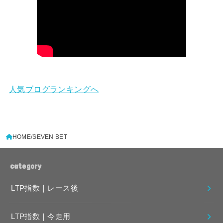
人気ブログランキングへ
HOME
SEVEN BET
category
LTP指数｜レース後
LTP指数｜今走用