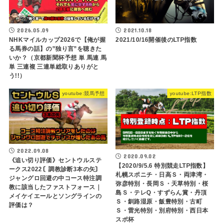
2026.05.09
2021.10.18
NHKマイルカップ2026で【俺が握
2021/10/16開催後のLTP指数
る馬券の話】の”独り言”を聴きた
いか？（京都新聞杯予想 単 馬連 馬
単 三連複 三連単総取りありがと
う!!）
youtube:競馬予想
youtube:LTP指数
2022.09.08
2020.09.02
《追い切り評価》セントウルステ
【2020/9/5.6 特別競走LTP指数】
ークス2022〘調教診断3本の矢〙
札幌スポニチ・日高Ｓ・両津湾・
ジャングロ回避の中コース特注調
弥彦特別・長岡Ｓ・天草特別・桜
教に該当したファストフォース｜
島Ｓ・テレQ・すずらん賞・丹頂
メイケイエールとソングラインの
Ｓ・釧路湿原・飯豊特別・古町
評価は？
Ｓ・雷光特別・別府特別・西日本
スポ杯