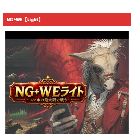
NG+WE【Light】