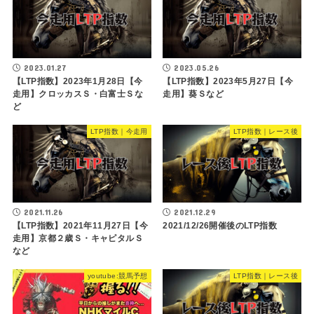
2023.01.27
2023.05.26
【LTP指数】2023年1月28日【今
【LTP指数】2023年5月27日【今
走用】クロッカスＳ・白富士Ｓな
走用】葵Ｓなど
ど
LTP指数｜今走用
LTP指数｜レース後
2021.11.26
2021.12.29
【LTP指数】2021年11月27日【今
2021/12/26開催後のLTP指数
走用】京都２歳Ｓ・キャピタルＳ
など
youtube:競馬予想
LTP指数｜レース後