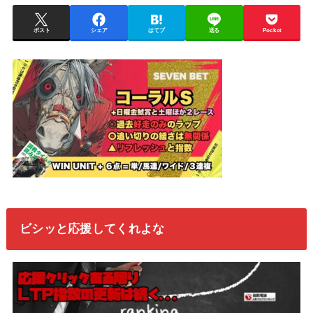
ポスト
シェア
はてブ
送る
Pocket
ビシッと応援してくれよな