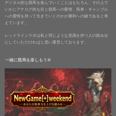
デジタル的な競馬を進んでいくことはもちろん、その上で
いかにアナログ的な目と競馬への愛情、馬券・ギャンブル
への愛情を持って生きていくのかが勝利への鍵であると考
えています。
レッドラインラボは私と同じような意識を持つ人の踏み台
にしていただければと思い運営しております。
一緒に競馬を楽しもう!!