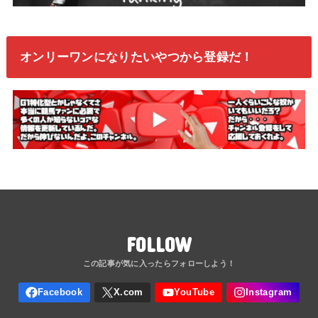
オンリーワンになりたいやつから登録だ！
FOLLOW