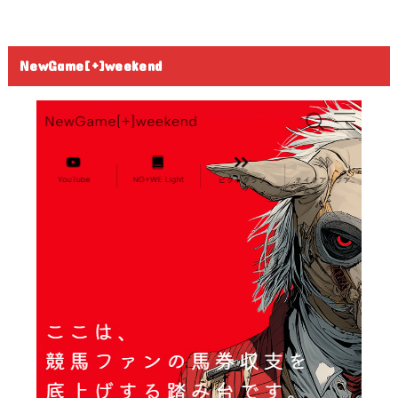
NewGame[+]weekend