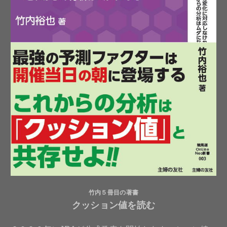
竹内５冊目の著書
クッション値を読む