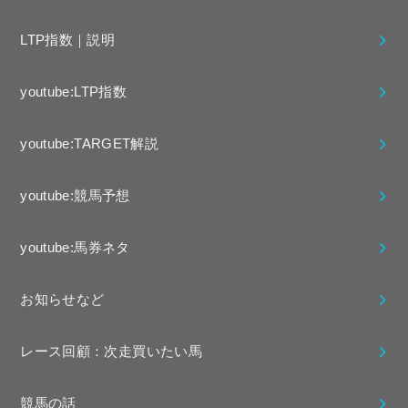
LTP指数｜説明
youtube:LTP指数
youtube:TARGET解説
youtube:競馬予想
youtube:馬券ネタ
お知らせなど
レース回顧：次走買いたい馬
競馬の話