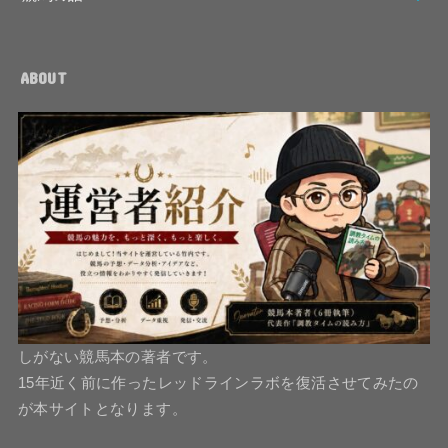
ABOUT
しがない競馬本の著者です。
15年近く前に作ったレッドラインラボを復活させてみたの
が本サイトとなります。