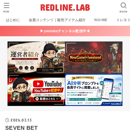
REDLINE.LAB
MENU
SEARCH
はじめに
会員コンテンツ｜販売アイテム紹介
NG+WE
トレヨ
▶youtubeチャンネル配信中◀
2026.03.13
SEVEN BET