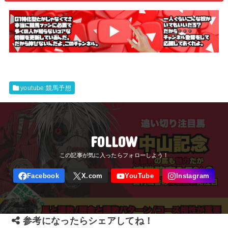
youtube:競馬予想
FOLLOW
参考になったらシェアしてね！