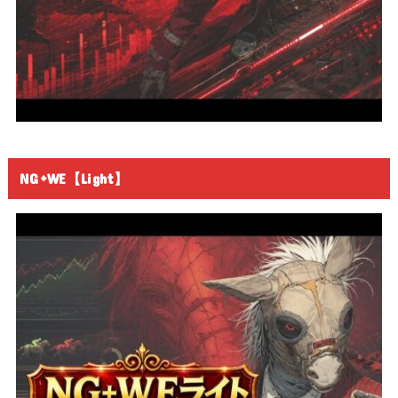
NG+WE【Light】