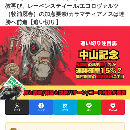
教再び、レーベンスティール/エコロヴァルツ
（牧浦厩舎）の加点要素/カラマティアノスは連
勝へ前進【追い切り】
ポスト
シェア
はてブ
送る
Pocket