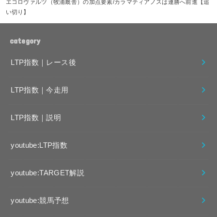
エコロヴァルツ（牧浦厩舎）の加点要素/カラマティアノスは連勝へ前進【追
い切り】
category
LTP指数｜レース後
LTP指数｜今走用
LTP指数｜説明
youtube:LTP指数
youtube:TARGET解説
youtube:競馬予想