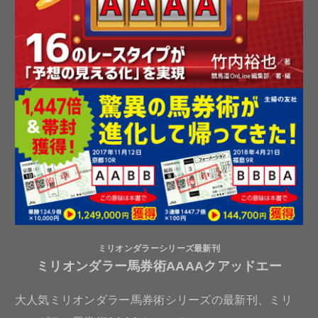
ミリオンダラーシリーズ最新刊
ミリオンダラー馬券術AAAAクアッドエー
大人気ミリオンダラー馬券術シリーズの最新刊、ミリ