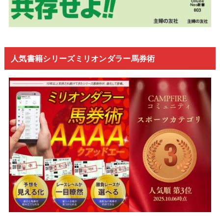
人気書籍シリーズミリオンダラー馬券術