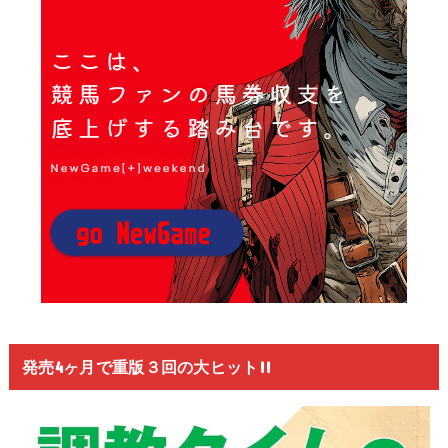
発売4ヶ月で重版３回の大ヒット!!