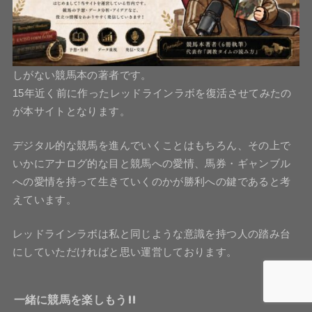
しがない競馬本の著者です。
15年近く前に作ったレッドラインラボを復活させてみたの
が本サイトとなります。
デジタル的な競馬を進んでいくことはもちろん、その上で
いかにアナログ的な目と競馬への愛情、馬券・ギャンブル
への愛情を持って生きていくのかが勝利への鍵であると考
えています。
レッドラインラボは私と同じような意識を持つ人の踏み台
にしていただければと思い運営しております。
一緒に競馬を楽しもう!!