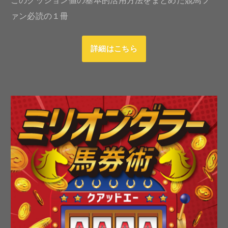
ァン必読の１冊
詳細はこちら