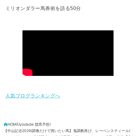
ミリオンダラー馬券術を語る50分
人気ブログランキングへ
HOME
youtube:競馬予想
【中山記念2026/調教だけで買いたい馬】鬼調教再び、レーベンスティール/