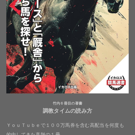
竹内６冊目の著書
調教タイムの読み方
ＹｏｕＴｕｂｅで１００万馬券を含む高配当を何度も
的中してきた真髄の１冊