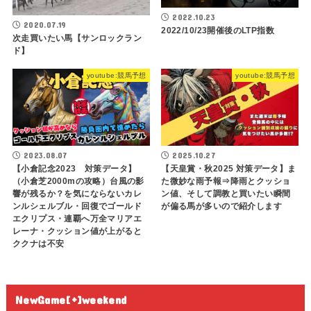
2022.10.23
2020.07.19
2022/10/23開催後のLTP指数
次走買いたい馬【サンロックラン
ド】
youtube:競馬予想
youtube:競馬予想
2023.08.07
2025.10.27
【小倉記念2023 対策データ】
【天皇賞・秋2025 対策データ】ま
（小倉芝2000mの攻略）台風の影
た微妙な雨予報⇒降雨とクッショ
響が残るか？を気にならないカレ
ン値、そして調教と買いたい瞬間
ンルシェルブル・回復でゴールド
が偏る馬が多いので紹介します
エクリプス・連覇へ万全マリアエ
レーナ・クッション値が上がると
ククナは不安
NewGame[+]weekend