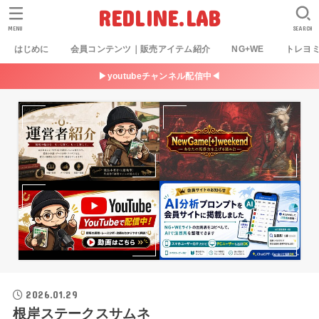
REDLINE.LAB
MENU
SEARCH
はじめに
会員コンテンツ｜販売アイテム紹介
NG+WE
トレヨ
▶youtubeチャンネル配信中◀
2026.01.29
根岸ステークスサムネ