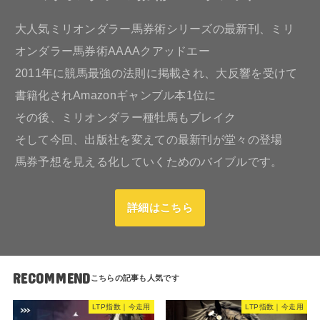
大人気ミリオンダラー馬券術シリーズの最新刊、ミリ
オンダラー馬券術AAAAクアッドエー
2011年に競馬最強の法則に掲載され、大反響を受けて
書籍化されAmazonギャンブル本1位に
その後、ミリオンダラー種牡馬もブレイク
そして今回、出版社を変えての最新刊が堂々の登場
馬券予想を見える化していくためのバイブルです。
詳細はこちら
RECOMMEND
LTP指数｜今走用
LTP指数｜今走用