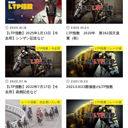
2025.01.12
2020.10.24
【LTP指数】2025年1月13日【今
LTP指数 2020年 第162回天皇
走用】シンザン記念など
賞（秋）
LTP指数｜今走用
LTP指数｜レース後
2022.07.16
2021.10.25
【LTP指数】2022年7月17日【今
2021/10/23開催後のLTP指数
走用】函館記念など
レース回顧：次走買いたい馬
LTP指数｜レース後