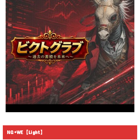
NG+WE【Light】