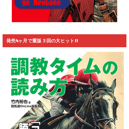
発売4ヶ月で重版３回の大ヒット!!