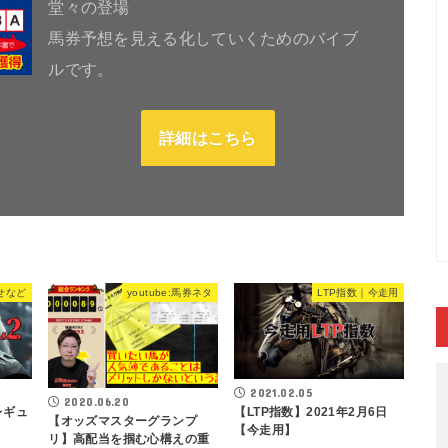
堂々の登場
馬券予想を見える化していくためのバイブ
ルです。
詳細はこちら
せなど
youtube:馬券ネタ
LTP指数｜今走用
2021.02.05
2020.06.20
レギュ
【LTP指数】2021年2月6日
【オッズマスターグランプ
【今走用】
リ】高配当を掴む心構えの重