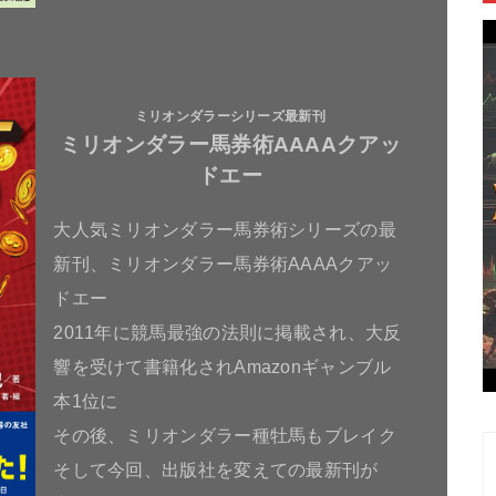
ミリオンダラーシリーズ最新刊
ミリオンダラー馬券術AAAAクアッ
ドエー
大人気ミリオンダラー馬券術シリーズの最
新刊、ミリオンダラー馬券術AAAAクアッ
ドエー
2011年に競馬最強の法則に掲載され、大反
響を受けて書籍化されAmazonギャンブル
本1位に
その後、ミリオンダラー種牡馬もブレイク
そして今回、出版社を変えての最新刊が