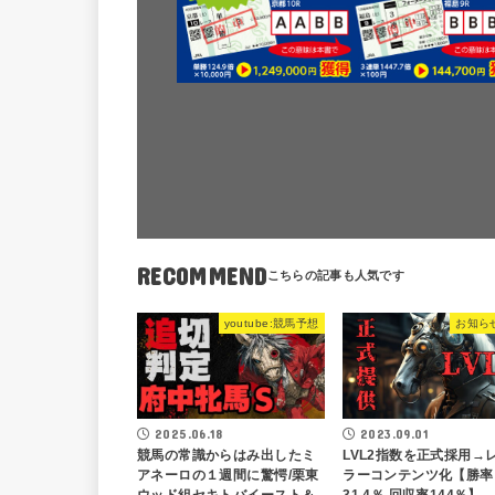
RECOMMEND
youtube:競馬予想
お知ら
2023.09.01
2025.06.18
LVL2指数を正式採用→
競馬の常識からはみ出したミ
ラーコンテンツ化【勝率
アネーロの１週間に驚愕/栗東
31.4％ 回収率144％】
ウッド組セキトバイースト＆