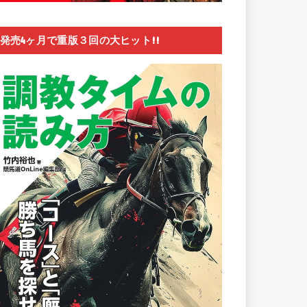
発売4ヶ月で重版３回の大ヒット!!