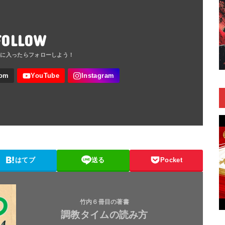
FOLLOW
はてブ
送る
Pocket
竹内６冊目の著書
調教タイムの読み方