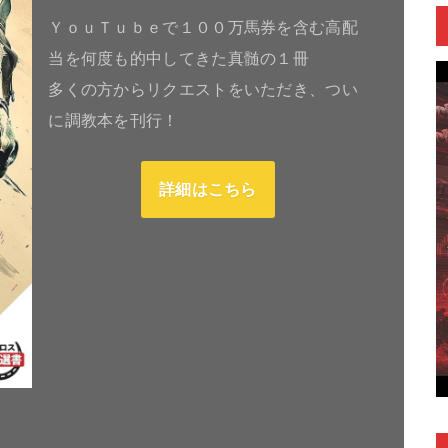
ＹｏｕＴｕｂｅで１００万馬券を含む高配
当を何度も的中してきた真髄の１冊
多くの方からリクエストをいただき、つい
に調教本を刊行！
詳細はこちら