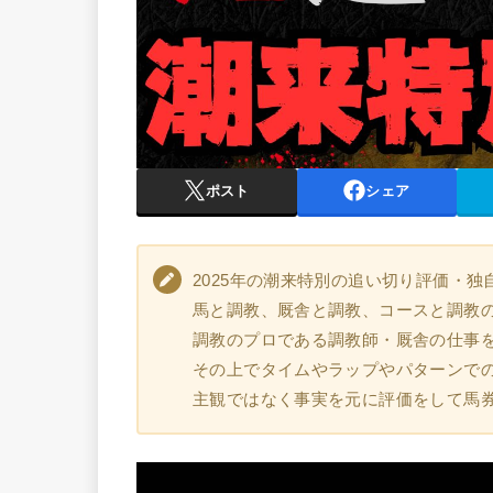
ポスト
シェア
2025年の潮来特別の追い切り評価・独
馬と調教、厩舎と調教、コースと調教
調教のプロである調教師・厩舎の仕事
その上でタイムやラップやパターンで
主観ではなく事実を元に評価をして馬