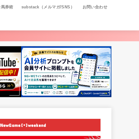
ー馬券術
substack（メルマガ/SNS）
お問い合わせ
NewGame[+]weekend