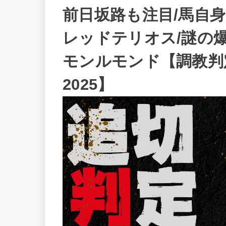
前日坂路も注目/馬自
レッドテリオス/謎の
モンルモンド【調教判
2025】