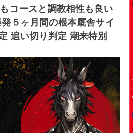
身もコースと調教相性も良い
爆発５ヶ月間の根本厩舎サイ
定 追い切り判定 潮来特別