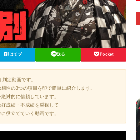
はてブ
送る
Pocket
自判定動画です。
の相性の3つの項目を印で簡単に紹介します。
を絶対的に信頼しています。
の好成績・不成績を重視して
券に役立てていく動画です。