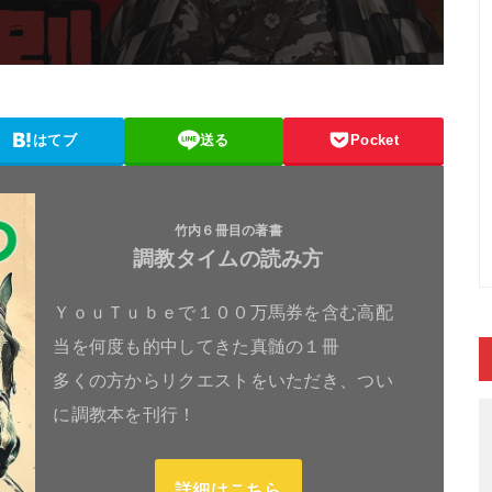
はてブ
送る
Pocket
竹内６冊目の著書
調教タイムの読み方
ＹｏｕＴｕｂｅで１００万馬券を含む高配
当を何度も的中してきた真髄の１冊
多くの方からリクエストをいただき、つい
に調教本を刊行！
詳細はこちら