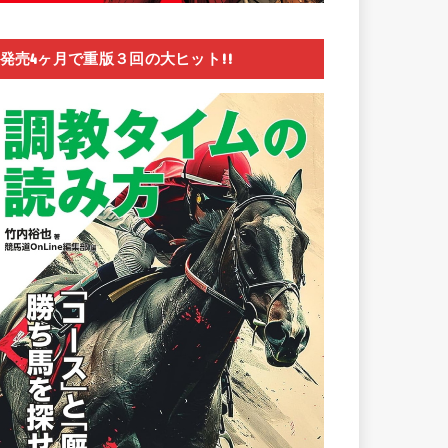
発売4ヶ月で重版３回の大ヒット!!