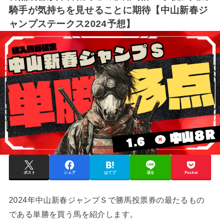
騎手が気持ちを見せることに期待【中山新春ジ
ャンプステークス2024予想】
ポスト
シェア
はてブ
送る
Pocket
2024年中山新春ジャンプＳで勝馬投票券の最たるもの
である単勝を買う馬を紹介します。