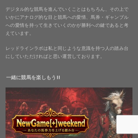
デジタル的な競馬を進んでいくことはもちろん、その上で
いかにアナログ的な目と競馬への愛情、馬券・ギャンブル
への愛情を持って生きていくのかが勝利への鍵であると考
えています。
レッドラインラボは私と同じような意識を持つ人の踏み台
にしていただければと思い運営しております。
一緒に競馬を楽しもう!!