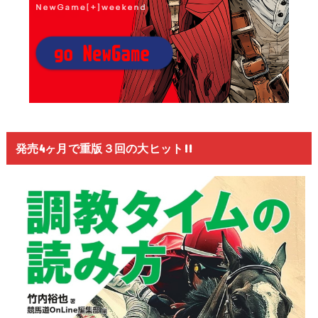
発売4ヶ月で重版３回の大ヒット!!