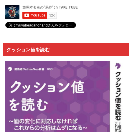
クッション値を読む