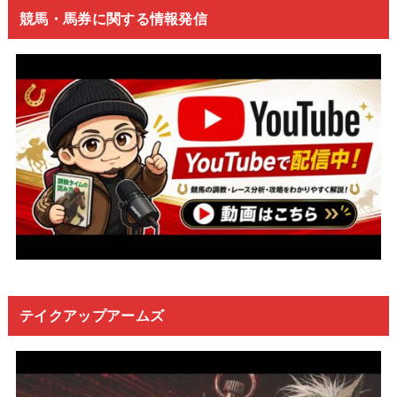
競馬・馬券に関する情報発信
テイクアップアームズ