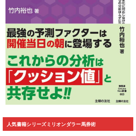
人気書籍シリーズミリオンダラー馬券術