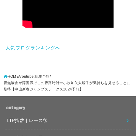
人気ブログランキングへ
HOME
youtube:競馬予想
音無厩舎が障害戦でこの坂路時計⇒小牧加矢太騎手が気持ちを見せることに
期待【中山新春ジャンプステークス2024予想】
category
LTP指数｜レース後