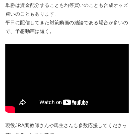
単勝は資金配分することも均等買いのことも合成オッズ
買いのこともあります。
平日に配信してきた対策動画の結論である場合が多いの
で、予想動画は短く。
現役JRA調教師さんや馬主さんも多数応援してくださっ