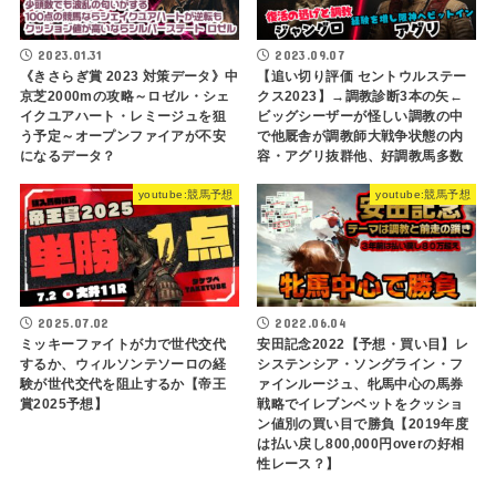
2023.01.31
2023.09.07
《きさらぎ賞 2023 対策データ》中
【追い切り評価 セントウルステー
京芝2000mの攻略～ロゼル・シェ
クス2023】→調教診断3本の矢←
イクユアハート・レミージュを狙
ビッグシーザーが怪しい調教の中
う予定～オープンファイアが不安
で他厩舎が調教師大戦争状態の内
になるデータ？
容・アグリ抜群他、好調教馬多数
youtube:競馬予想
youtube:競馬予想
2025.07.02
2022.06.04
ミッキーファイトが力で世代交代
安田記念2022【予想・買い目】レ
するか、ウィルソンテソーロの経
システンシア・ソングライン・フ
験が世代交代を阻止するか【帝王
ァインルージュ、牝馬中心の馬券
賞2025予想】
戦略でイレブンベットをクッショ
ン値別の買い目で勝負【2019年度
は払い戻し800,000円overの好相
性レース？】