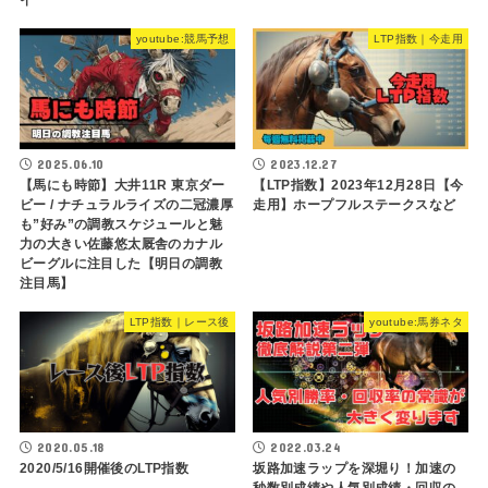
イ
youtube:競馬予想
LTP指数｜今走用
2025.06.10
2023.12.27
【馬にも時節】大井11R 東京ダー
【LTP指数】2023年12月28日【今
ビー / ナチュラルライズの二冠濃厚
走用】ホープフルステークスなど
も”好み”の調教スケジュールと魅
力の大きい佐藤悠太厩舎のカナル
ビーグルに注目した【明日の調教
注目馬】
LTP指数｜レース後
youtube:馬券ネタ
2020.05.18
2022.03.24
2020/5/16開催後のLTP指数
坂路加速ラップを深堀り！加速の