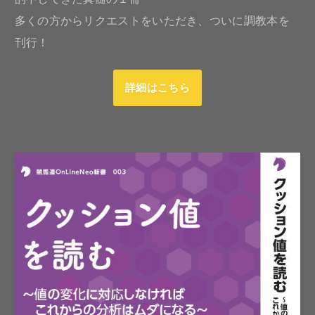
多くの方からリクエストをいただき、ついに調教本を
刊行！
詳細はこちら