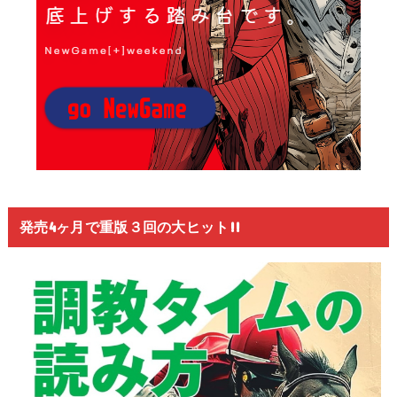
発売4ヶ月で重版３回の大ヒット!!