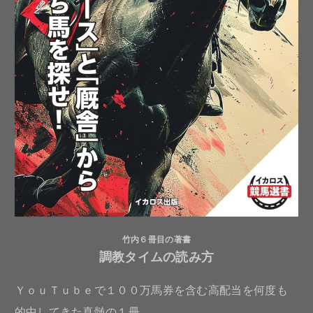
竹内６冊目の著書
調教タイムの読み方
ＹｏｕＴｕｂｅで１００万馬券を含む高配当を何度も
的中してきた真髄の１冊