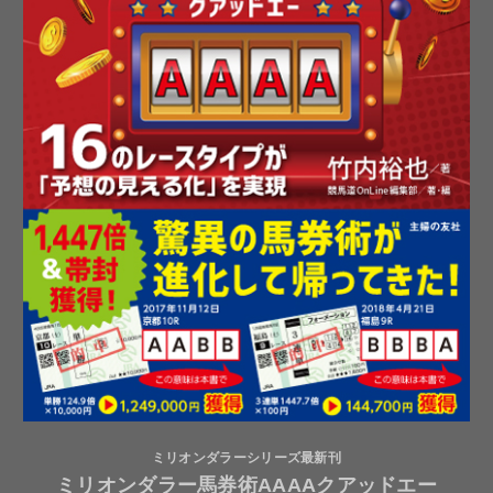
ミリオンダラーシリーズ最新刊
ミリオンダラー馬券術AAAAクアッドエー