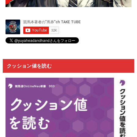
クッション値を読む