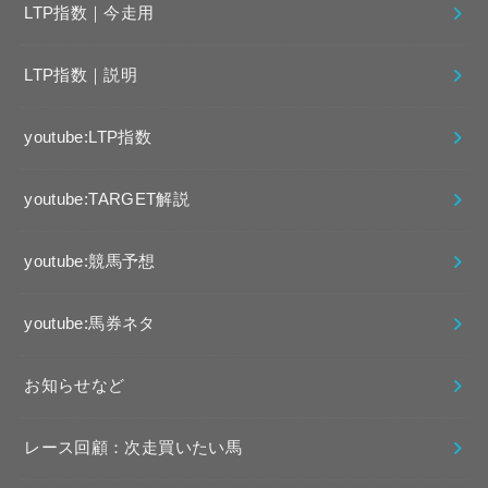
LTP指数｜今走用
LTP指数｜説明
youtube:LTP指数
youtube:TARGET解説
youtube:競馬予想
youtube:馬券ネタ
お知らせなど
レース回顧：次走買いたい馬