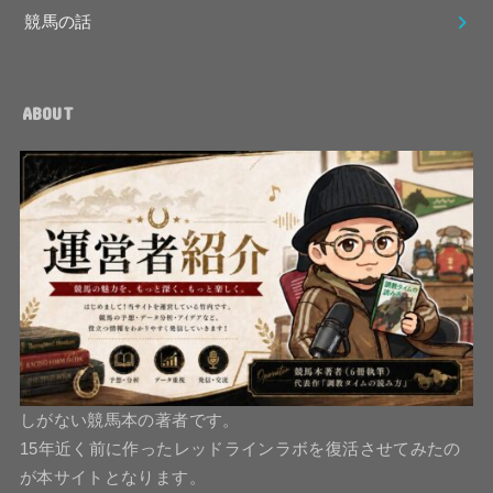
競馬の話
ABOUT
しがない競馬本の著者です。
15年近く前に作ったレッドラインラボを復活させてみたの
が本サイトとなります。