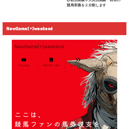
秒数別成績や人気別成績・回収の
競馬常識を２分割します
NewGame[+]weekend