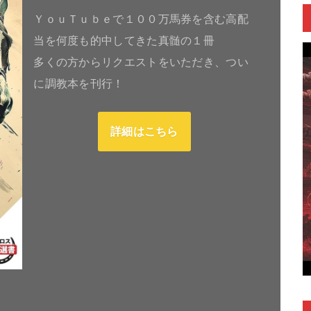
ＹｏｕＴｕｂｅで１００万馬券を含む高配
当を何度も的中してきた真髄の１冊
多くの方からリクエストをいただき、つい
に調教本を刊行！
詳細はこちら