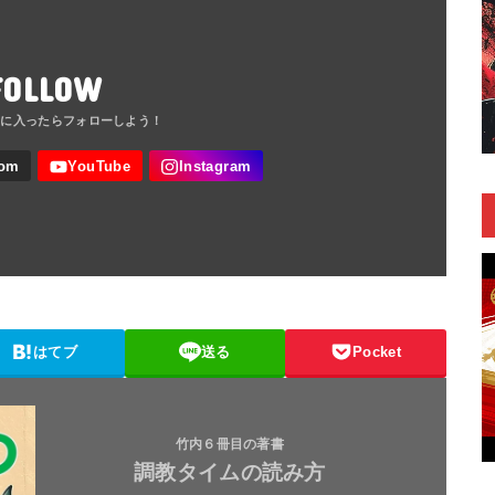
FOLLOW
はてブ
送る
Pocket
竹内６冊目の著書
調教タイムの読み方