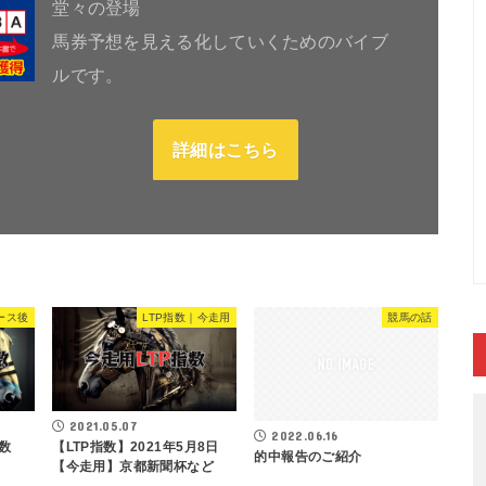
堂々の登場
馬券予想を見える化していくためのバイブ
ルです。
詳細はこちら
ース後
LTP指数｜今走用
競馬の話
2021.05.07
2022.06.16
指数
【LTP指数】2021年5月8日
的中報告のご紹介
【今走用】京都新聞杯など