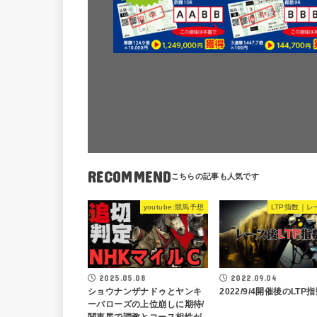
RECOMMEND
youtube:競馬予想
LTP指数｜レ
2025.05.08
2022.09.04
ショウナンザナドゥとヤンキ
2022/9/4開催後のLTP
ーバローズの上位崩しに期待/
関東馬で調教とコース相性が