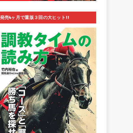
発売4ヶ月で重版３回の大ヒット!!