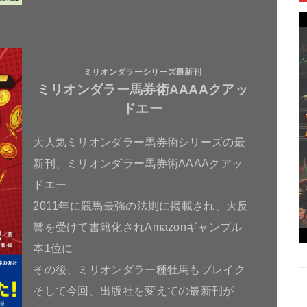
ミリオンダラーシリーズ最新刊
ミリオンダラー馬券術AAAAクアッ
ドエー
大人気ミリオンダラー馬券術シリーズの最
新刊、ミリオンダラー馬券術AAAAクアッ
ドエー
2011年に競馬最強の法則に掲載され、大反
響を受けて書籍化されAmazonギャンブル
本1位に
その後、ミリオンダラー種牡馬もブレイク
そして今回、出版社を変えての最新刊が